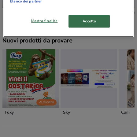
Elenco dei partner
-5 GIORNI
SCADE OGGI
Foxy
Proshop
Wycon
Mostra finalità
Accetto
Nuovi prodotti da provare
-5 GIORNI
Foxy
Sky
Cam