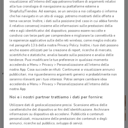
visualizzerai all'interno dell’app potranno trattare di argomenti relativi
alla tua cronologia di navigazione su piattaforme esterne a
Piazza Archimede, 11 Siracusa
Shopfully/Tiendeo. Ad esempio, se un servizio a noi collegato ci informa
che hai navigato in un sito di viaggi, potremo mostrarti delle offerte a
22 km
APERTO
tema vacanze. Inoltre, i dati sulla posizione (nel caso in cui abbia fornito
il relativo consenso) insieme alle informazioni sulle prestazioni della
rete e agli identificativi del dispositivo, possono essere raccolte e
Viale E. Garrone Siracusa
condivisi con terze parti per comprendere e migliorare la connettività e
23.8 km
APERTO
le esperienze applicative sulle delle reti wireless, come meglio indicato
nel paragrafo 13.b della nostra Privacy Policy. Inoltre, i tuoi dati possono
anche essere utilizzati per la creazione di report, ricerche di mercato,
Tutti i negozi Flying Tiger
scientifiche e statistiche, analisi basate sulla posizione e analisi delle
tendenze. Puoi modificare le tue preferenze in qualsiasi momento
accedendo a Menu > Privacy > Personalizzazione all'interno della
nostra App. Cosa succede se rifiuti: Continuerai a visualizzare annunci
Altri volantini nelle vicinanze
pubblicitari, ma riguarderanno argomenti generici e probabilmente non
saranno rilevanti per i tuoi interessi. Potrai sempre cambiare idea
accedendo a Menu > Privacy > Personalizzazione all'interno della
nostra App.
Noi e i nostri partner trattiamo i dati per fornire:
Utilizzare dati di geolocalizzazione precisi. Scansione attiva delle
caratteristiche del dispositivo ai fini dell’identificazione. Archiviare
informazioni su dispositivo e/o accedervi. Pubblicità e contenuti
personalizzati, misurazione delle prestazioni dei contenuti e degli
annunci, ricerche sul pubblico, sviluppo di servizi.