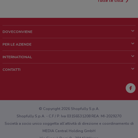
Tutte le città
DOVECONVIENE
Cos'è DoveConviene
PER LE AZIENDE
Chi siamo
Cosa facciamo
INTERNATIONAL
News e media
Richieste commerciali e marketing
Brazil
CONTATTI
Lavora con noi
Mexico
Segnalazione punto vendita
France
Segnalazione Volantino
Australia
Hai un malfunzionamento sul web o sull'app?
New Zealand
© Copyright 2026 Shopfully S.p.A.
Shopfully S.p.A. - C.F / P. Iva 03156531208 REA: MI-2029270
Società a socio unico soggetta all’attività di direzione e coordinamento di
MEDIA Central Holding GmbH