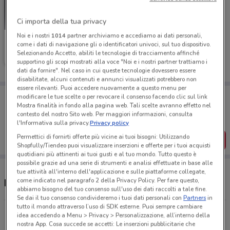
Ci importa della tua privacy
Noi e i nostri
1014
partner archiviamo e accediamo ai dati personali,
Flying Tiger
come i dati di navigazione gli o identificatori univoci, sul tuo dispositivo.
Selezionando Accetto, abiliti le tecnologie di tracciamento affinché
Scade il 19/05
15.2 km
supportino gli scopi mostrati alla voce "Noi e i nostri partner trattiamo i
dati da fornire". Nel caso in cui queste tecnologie dovessero essere
disabilitate, alcuni contenuti e annunci visualizzati potrebbero non
essere rilevanti. Puoi accedere nuovamente a questo menu per
Porta DoveConviene sempre con te!
modificare le tue scelte o per revocare il consenso facendo clic sul link
Puoi trovare le migliori offerte dei negozi vicino a te,
Mostra finalità in fondo alla pagina web. Tali scelte avranno effetto nel
salvarle e creare la tua lista del risparmio, comodamente
contesto del nostro Sito web. Per maggiori informazioni, consulta
dal tuo cellulare.
l'Informativa sulla privacy.
Privacy policy
Permettici di fornirti offerte più vicine ai tuoi bisogni: Utilizzando
SCARICA L’APP
Shopfully/Tiendeo puoi visualizzare inserzioni e offerte per i tuoi acquisti
quotidiani più attinenti ai tuoi gusti e al tuo mondo. Tutto questo è
possibile grazie ad una serie di strumenti e analisi effettuate in base alle
tue attività all'interno dell'applicazione e sulle piattaforme collegate,
come indicato nel paragrafo 2 della Privacy Policy. Per fare questo,
Negozi Flying Tiger a Avola
abbiamo bisogno del tuo consenso sull'uso dei dati raccolti a tale fine.
Se dai il tuo consenso condivideremo i tuoi dati personali con
Partners
in
tutto il mondo attraverso l’uso di SDK esterne. Puoi sempre cambiare
Piazza Archimede, 11 Siracusa
idea accedendo a Menu > Privacy > Personalizzazione, all’interno della
15.2 km
nostra App. Cosa succede se accetti: Le inserzioni pubblicitarie che