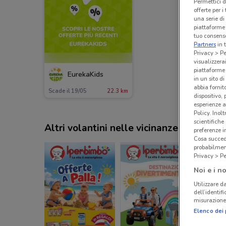
Permettici d
offerte per 
una serie di
piattaforme 
tuo consenso
Partners
in 
Privacy > Pe
visualizzera
piattaforme 
EurekaKids
in un sito d
abbia fornit
Scade il 19/05
22.3 km
dispositivo,
esperienze a
Policy. Inolt
scientifiche
Altri volantini nelle vicinanze
preferenze 
Cosa succede
probabilmen
Privacy > Pe
Noi e i no
Utilizzare da
dell’identif
misurazione 
Elenco dei 