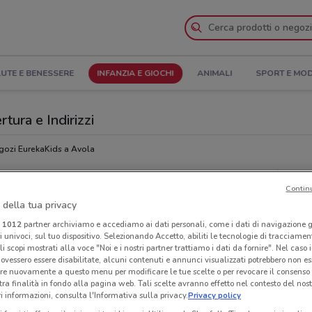
UTE E BENESSERE
INFANZIA E GIOCHI
ANIMALI
SPORT E MO
tura e Indirizzi
gozi EurekaKids a Avola
Neg
Contin
 della tua privacy
i
1012
partner archiviamo e accediamo ai dati personali, come i dati di navigazione g
ri univoci, sul tuo dispositivo. Selezionando Accetto, abiliti le tecnologie di tracciame
li scopi mostrati alla voce "Noi e i nostri partner trattiamo i dati da fornire". Nel caso 
ovessero essere disabilitate, alcuni contenuti e annunci visualizzati potrebbero non ess
re nuovamente a questo menu per modificare le tue scelte o per revocare il consenso
tra finalità in fondo alla pagina web. Tali scelte avranno effetto nel contesto del nost
 informazioni, consulta l'Informativa sulla privacy.
Privacy policy