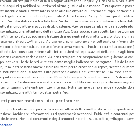
i fornirti offerte più vicine ai tuoi bisogni: Utilizzando Shopfully/Tiendeo puoi visualizz
i tuoi acquisti quotidiani più attinenti ai tuoi gusti e al tuo mondo. Tutto questo è possi
 strumenti e analisi effettuate in base alle tue attività all'interno dell'applicazione e 
Eur
collegate, come indicato nel paragrafo 2 della Privacy Policy. Per fare questo, abbi
 sull'uso dei dati raccolti a tale fine. Se dai il tuo consenso condivideremo i tuoi dati
tutto il mondo attraverso l’uso di SDK esterne. Puoi sempre cambiare idea accedend
Eure
rsonalizzazione, all’interno della nostra App. Cosa succede se accetti: Le inserzioni pu
vendi
i all'interno dell’app potranno trattare di argomenti relativi alla tua cronologia di na
esterne a Shopfully/Tiendeo. Ad esempio, se un servizio a noi collegato ci informa ch
neona
i viaggi, potremo mostrarti delle offerte a tema vacanze. Inoltre, i dati sulla posizione 
prodo
o il relativo consenso) insieme alle informazioni sulle prestazioni della rete e agli ident
 possono essere raccolte e condivisi con terze parti per comprendere e migliorare la conn
Sfog
pplicative sulle delle reti wireless, come meglio indicato nel paragrafo 13.b della no
vendit
re, i tuoi dati possono anche essere utilizzati per la creazione di report, ricerche di mer
Dove
 e statistiche, analisi basate sulla posizione e analisi delle tendenze. Puoi modificare l
in qualsiasi momento accedendo a Menu > Privacy > Personalizzazione all'interno del
 se rifiuti: Continuerai a visualizzare annunci pubblicitari, ma riguarderanno argome
I pr
te non saranno rilevanti per i tuoi interessi. Potrai sempre cambiare idea accedendo
rsonalizzazione all'interno della nostra App.
Nei
n
stri partner trattiamo i dati per fornire:
marc
soste
ti di geolocalizzazione precisi. Scansione attiva delle caratteristiche del dispositivo ai 
icazione. Archiviare informazioni su dispositivo e/o accedervi. Pubblicità e contenuti per
il ri
delle prestazioni dei contenuti e degli annunci, ricerche sul pubblico, sviluppo di servi
diver
partner
contr