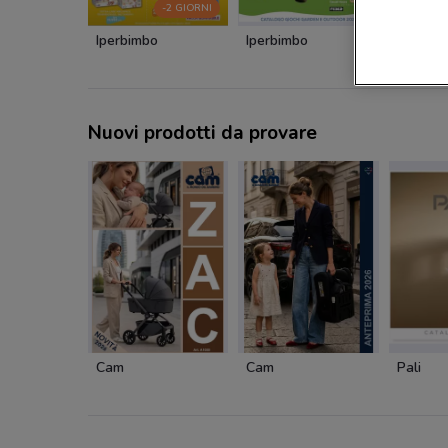
-2 GIORNI
Iperbimbo
Iperbimbo
Primigi
Nuovi prodotti da provare
Cam
Cam
Pali