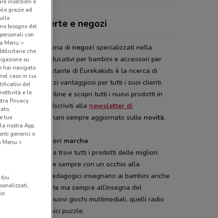
are inserzioni e
bile grazie ad
sulle
ekaKids, offerte e negozi
amo bisogno del
 personali con
o a Menu >
kakids
è una catena di
negozi
specializzati nella
bblicitarie che
ta di giocattoli educativi per bambini e accessori per
vigazione su
e hai navigato
ti. L’impegno costante di Eurekakids è la ricerca di
(nel caso in cui
tti sicuri e a prezzi vantaggiosi per tutti i suoi clienti.
ificativi del
ettività e le
lia il catalogo
online e scopri tutti i nuovi prodotti in
stra Privacy
a per i tuoi figli. Iscriviti alla
newsletter di
cato,
Conviene.it
e rimani sempre aggiornato sulle
novità
.
e tue
la nostra App.
nti generici e
odotti delle migliori marche
 a Menu >
egozi Eurekakids
trovi tutti i prodotti delle migliori
he in commercio, e sempre con un occhio alla
nibilità. I giochi pedagogici insegnano ai bambini anche
fini
sonalizzati,
spetto per l’ambiente ma sempre all’insegna del
zi.
timento. Scopri i nuovi giochi multimediali, quelli radio
ollati e i più classici puzzle.