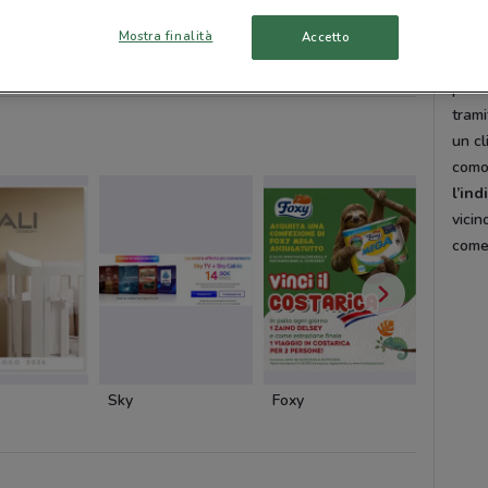
La c
Mostra finalità
Accetto
Cam
Cam
Pali
Eure
pres
trami
un cl
como
l’ind
vicin
come 
Sky
Foxy
Cofidis