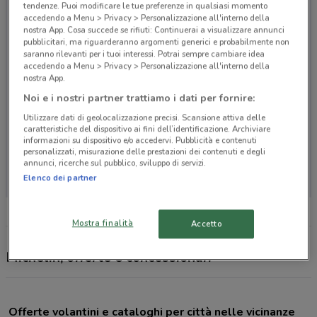
tendenze. Puoi modificare le tue preferenze in qualsiasi momento
accedendo a Menu > Privacy > Personalizzazione all'interno della
nostra App. Cosa succede se rifiuti: Continuerai a visualizzare annunci
pubblicitari, ma riguarderanno argomenti generici e probabilmente non
saranno rilevanti per i tuoi interessi. Potrai sempre cambiare idea
accedendo a Menu > Privacy > Personalizzazione all'interno della
nostra App.
Noi e i nostri partner trattiamo i dati per fornire:
Utilizzare dati di geolocalizzazione precisi. Scansione attiva delle
caratteristiche del dispositivo ai fini dell’identificazione. Archiviare
informazioni su dispositivo e/o accedervi. Pubblicità e contenuti
personalizzati, misurazione delle prestazioni dei contenuti e degli
Non ci sono negozi nelle vicinanze
annunci, ricerche sul pubblico, sviluppo di servizi.
Elenco dei partner
Mostra finalità
Accetto
Michelin, offerte e concessionari
Offerte volantini e cataloghi per città nelle vicinanze