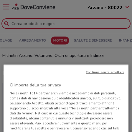
Arzano - 80022
COLAGE
ARREDAMENTO
MOTORI
SALUTE E BENESSERE
INFANZ
Michelin Arzano: Volantino, Orari di apertura e Indirizzi
Ultime offerte del volantino Michelin
Continua senza accettare
Ci importa della tua privacy
Noi e i nostri
1014
partner archiviamo e accediamo ai dati personali,
come i dati di navigazione gli o identificatori univoci, sul tuo dispositivo.
Selezionando Accetto, abiliti le tecnologie di tracciamento affinché
supportino gli scopi mostrati alla voce "Noi e i nostri partner trattiamo i
dati da fornire". Nel caso in cui queste tecnologie dovessero essere
disabilitate, alcuni contenuti e annunci visualizzati potrebbero non
essere rilevanti. Puoi accedere nuovamente a questo menu per
modificare le tue scelte o per revocare il consenso facendo clic sul link