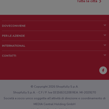
Tutte le città
DOVECONVIENE
Cos'è DoveConviene
PER LE AZIENDE
Chi siamo
Cosa facciamo
INTERNATIONAL
News e media
Richieste commerciali e marketing
Brazil
CONTATTI
Lavora con noi
Mexico
Segnalazione punto vendita
France
Segnalazione Volantino
Australia
Hai un malfunzionamento sul web o sull'app?
New Zealand
© Copyright 2026 Shopfully S.p.A.
Shopfully S.p.A. - C.F / P. Iva 03156531208 REA: MI-2029270
Società a socio unico soggetta all’attività di direzione e coordinamento di
MEDIA Central Holding GmbH