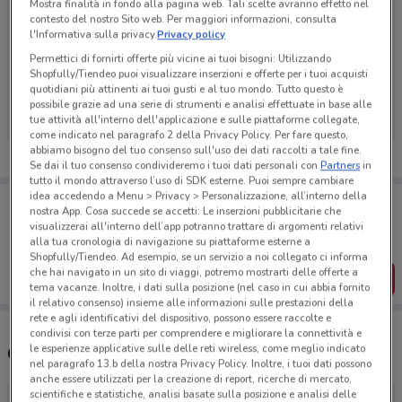
Mostra finalità in fondo alla pagina web. Tali scelte avranno effetto nel
contesto del nostro Sito web. Per maggiori informazioni, consulta
l'Informativa sulla privacy.
Privacy policy
Permettici di fornirti offerte più vicine ai tuoi bisogni: Utilizzando
Ci dispiace, al momento non abbiamo pubblicato
Shopfully/Tiendeo puoi visualizzare inserzioni e offerte per i tuoi acquisti
quotidiani più attinenti ai tuoi gusti e al tuo mondo. Tutto questo è
volantini nella tua zona. Riprova più tardi.
possibile grazie ad una serie di strumenti e analisi effettuate in base alle
tue attività all'interno dell'applicazione e sulle piattaforme collegate,
come indicato nel paragrafo 2 della Privacy Policy. Per fare questo,
abbiamo bisogno del tuo consenso sull'uso dei dati raccolti a tale fine.
Se dai il tuo consenso condivideremo i tuoi dati personali con
Partners
in
tutto il mondo attraverso l’uso di SDK esterne. Puoi sempre cambiare
idea accedendo a Menu > Privacy > Personalizzazione, all’interno della
Porta DoveConviene sempre con te!
nostra App. Cosa succede se accetti: Le inserzioni pubblicitarie che
Puoi trovare le migliori offerte dei negozi vicino a te,
visualizzerai all'interno dell’app potranno trattare di argomenti relativi
salvarle e creare la tua lista del risparmio, comodamente
alla tua cronologia di navigazione su piattaforme esterne a
dal tuo cellulare.
Shopfully/Tiendeo. Ad esempio, se un servizio a noi collegato ci informa
che hai navigato in un sito di viaggi, potremo mostrarti delle offerte a
SCARICA L’APP
tema vacanze. Inoltre, i dati sulla posizione (nel caso in cui abbia fornito
il relativo consenso) insieme alle informazioni sulle prestazioni della
rete e agli identificativi del dispositivo, possono essere raccolte e
condivisi con terze parti per comprendere e migliorare la connettività e
le esperienze applicative sulle delle reti wireless, come meglio indicato
Concessionari Michelin nelle vicinanze
nel paragrafo 13.b della nostra Privacy Policy. Inoltre, i tuoi dati possono
anche essere utilizzati per la creazione di report, ricerche di mercato,
scientifiche e statistiche, analisi basate sulla posizione e analisi delle