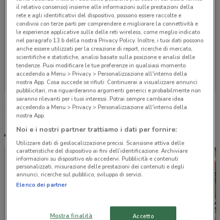
il relativo consenso) insieme alle informazioni sulle prestazioni della
rete e agli identificativi del dispositivo, possono essere raccolte e
condivisi con terze parti per comprendere e migliorare la connettività e
le esperienze applicative sulle delle reti wireless, come meglio indicato
nel paragrafo 13.b della nostra Privacy Policy. Inoltre, i tuoi dati possono
anche essere utilizzati per la creazione di report, ricerche di mercato,
scientifiche e statistiche, analisi basate sulla posizione e analisi delle
Non ci sono negozi nelle vicinanze
tendenze. Puoi modificare le tue preferenze in qualsiasi momento
accedendo a Menu > Privacy > Personalizzazione all'interno della
nostra App. Cosa succede se rifiuti: Continuerai a visualizzare annunci
pubblicitari, ma riguarderanno argomenti generici e probabilmente non
saranno rilevanti per i tuoi interessi. Potrai sempre cambiare idea
accedendo a Menu > Privacy > Personalizzazione all'interno della
nostra App.
Noi e i nostri partner trattiamo i dati per fornire:
Altri volantini nelle vicinanze
Utilizzare dati di geolocalizzazione precisi. Scansione attiva delle
caratteristiche del dispositivo ai fini dell’identificazione. Archiviare
informazioni su dispositivo e/o accedervi. Pubblicità e contenuti
personalizzati, misurazione delle prestazioni dei contenuti e degli
annunci, ricerche sul pubblico, sviluppo di servizi.
Elenco dei partner
Mostra finalità
Accetto