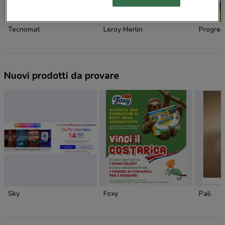
NUOVO
Tecnomat
Leroy Merlin
Progres
Nuovi prodotti da provare
Sky
Foxy
Pali