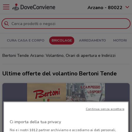
Arzano - 80022
CURA CASA E CORPO
BRICOLAGE
ARREDAMENTO
MOTORI
Bertoni Tende Arzano: Volantino, Orari di apertura e Indirizzi
Ultime offerte del volantino Bertoni Tende
Continua senza accettare
Ci importa della tua privacy
Noi e i nostri
1012
partner archiviamo e accediamo ai dati personali,