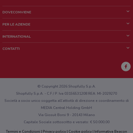
DOVECONVIENE
Cos'è DoveConviene
PER LE AZIENDE
Chi siamo
Cosa facciamo
INTERNATIONAL
News e media
Richieste commerciali e marketing
Brazil
CONTATTI
Lavora con noi
Mexico
Segnalazione punto vendita
France
Segnalazione Volantino
Australia
Hai un malfunzionamento sul web o sull'app?
New Zealand
© Copyright 2026 Shopfully S.p.A.
Shopfully S.p.A. - C.F / P. Iva 03156531208 REA: MI-2029270
Società a socio unico soggetta all’attività di direzione e coordinamento di
MEDIA Central Holding GmbH
Via Giosuè Borsi 9 - 20143 Milano
Capitale Sociale sottoscritto e versato: € 50.000,00
Termini e Condizioni
Privacy policy
Cookie policy
Informativa Beacon