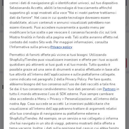
come i dati di navigazione gli o identificatori univoci, sul tuo dispositivo.
Selezionando Accetto, abiliti le tecnologie di tracciamento affinché
Bertoni Tende
supportino gli scopi mostrati alla voce "Noi e i nostri partner trattiamo i
dati da fornire". Nel caso in cui queste tecnologie dovessero essere
Scade il 31/12
disabilitate, alcuni contenuti e annunci visualizzati potrebbero non
essere rilevanti. Puoi accedere nuovamente a questo menu per
modificare le tue scelte o per revocare il consenso facendo clic sul link
Porta DoveConviene sempre con te!
Mostra finalità in fondo alla pagina web. Tali scelte avranno effetto nel
contesto del nostro Sito web. Per maggiori informazioni, consulta
Puoi trovare le migliori offerte dei negozi vicino a te,
l'Informativa sulla privacy.
Privacy policy
salvarle e creare la tua lista del risparmio, comodamente
dal tuo cellulare.
Permettici di fornirti offerte più vicine ai tuoi bisogni: Utilizzando
Shopfully/Tiendeo puoi visualizzare inserzioni e offerte per i tuoi acquisti
SCARICA L’APP
quotidiani più attinenti ai tuoi gusti e al tuo mondo. Tutto questo è
possibile grazie ad una serie di strumenti e analisi effettuate in base alle
tue attività all'interno dell'applicazione e sulle piattaforme collegate,
come indicato nel paragrafo 2 della Privacy Policy. Per fare questo,
abbiamo bisogno del tuo consenso sull'uso dei dati raccolti a tale fine.
Negozi Bertoni Tende a Arzano
Se dai il tuo consenso condivideremo i tuoi dati personali con
Partners
in
tutto il mondo attraverso l’uso di SDK esterne. Puoi sempre cambiare
idea accedendo a Menu > Privacy > Personalizzazione, all’interno della
nostra App. Cosa succede se accetti: Le inserzioni pubblicitarie che
visualizzerai all'interno dell’app potranno trattare di argomenti relativi
alla tua cronologia di navigazione su piattaforme esterne a
Shopfully/Tiendeo. Ad esempio, se un servizio a noi collegato ci informa
che hai navigato in un sito di viaggi, potremo mostrarti delle offerte a
tema vacanze. Inoltre, i dati sulla posizione (nel caso in cui abbia fornito