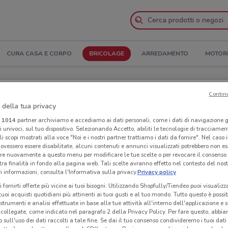
CURA CASA E CORPO
BRICOLAGE
ARREDAMENTO
MOTOR
ra e Indirizzi
Contin
 della tua privacy
BigMat a Arzano
i
1014
partner archiviamo e accediamo ai dati personali, come i dati di navigazione g
ri univoci, sul tuo dispositivo. Selezionando Accetto, abiliti le tecnologie di tracciame
Neg
li scopi mostrati alla voce "Noi e i nostri partner trattiamo i dati da fornire". Nel caso 
ovessero essere disabilitate, alcuni contenuti e annunci visualizzati potrebbero non ess
re nuovamente a questo menu per modificare le tue scelte o per revocare il consenso
tra finalità in fondo alla pagina web. Tali scelte avranno effetto nel contesto del nost
 informazioni, consulta l'Informativa sulla privacy.
Privacy policy
i fornirti offerte più vicine ai tuoi bisogni: Utilizzando Shopfully/Tiendeo puoi visualizz
i tuoi acquisti quotidiani più attinenti ai tuoi gusti e al tuo mondo. Tutto questo è possi
 strumenti e analisi effettuate in base alle tue attività all'interno dell'applicazione e 
collegate, come indicato nel paragrafo 2 della Privacy Policy. Per fare questo, abbi
 sull'uso dei dati raccolti a tale fine. Se dai il tuo consenso condivideremo i tuoi dati