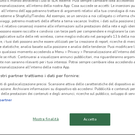
tutto il mondo attraverso l’uso di SDK esterne. Puoi sempre cambiare idea accedend
rsonalizzazione, all’interno della nostra App. Cosa succede se accetti: Le inserzioni pu
i all'interno dell’app potranno trattare di argomenti relativi alla tua cronologia di na
esterne a Shopfully/Tiendeo. Ad esempio, se un servizio a noi collegato ci informa ch
i viaggi, potremo mostrarti delle offerte a tema vacanze. Inoltre, i dati sulla posizione 
o il relativo consenso) insieme alle informazioni sulle prestazioni della rete e agli ident
Big
ato volantini nella tua zona. Riprova più tardi.
 possono essere raccolte e condivisi con terze parti per comprendere e migliorare la conn
pplicative sulle delle reti wireless, come meglio indicato nel paragrafo 13.b della no
re, i tuoi dati possono anche essere utilizzati per la creazione di report, ricerche di mer
BigM
 e statistiche, analisi basate sulla posizione e analisi delle tendenze. Puoi modificare l
punti
in qualsiasi momento accedendo a Menu > Privacy > Personalizzazione all'interno del
 se rifiuti: Continuerai a visualizzare annunci pubblicitari, ma riguarderanno argome
rinno
te non saranno rilevanti per i tuoi interessi. Potrai sempre cambiare idea accedendo
Itali
rsonalizzazione all'interno della nostra App.
dell’
cinanze
stri partner trattiamo i dati per fornire:
lavor
ti di geolocalizzazione precisi. Scansione attiva delle caratteristiche del dispositivo ai 
Ogni
icazione. Archiviare informazioni su dispositivo e/o accedervi. Pubblicità e contenuti per
FRATTAMAGGIORE
AFRAGOLA
delle prestazioni dei contenuti e degli annunci, ricerche sul pubblico, sviluppo di servi
un’am
partner
legno
AVERSA
NAPOLI
Da Bi
ristr
Mostra finalità
Accetto
scopr
SAN GIORGIO A
QUARTO
vicin
CREMANO