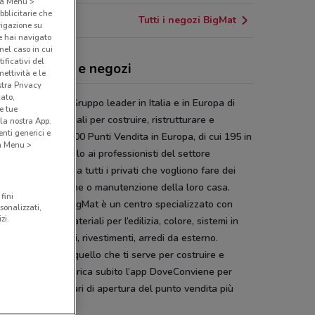
o a Menu >
bblicitarie che
Tutti i negozi BigMat
vigazione su
e hai navigato
(nel caso in cui
ificativi del
Mat, offerte e negozi
ettività e le
stra Privacy
cato,
at
dal 1981 è il Gruppo leader in Italia e in Europa di
e tue
 vendita di materiali per costruire, ristrutturare e
la nostra App.
nti generici e
vare. Con oltre 900 Punti Vendita in Europa, di cui 195 in
 a Menu >
a, si rivolge non solo ai professionisti del settore
edilizia, ma anche a tutti i privati che vogliono fare dei
i di ristrutturazione o manutenzione della loro casa.
fini
 Punto Vendita BigMat è un centro specializzato con
sonalizzati,
zi.
pia gamma di materiali per l’edilizia, colore, sistemi in
, finiture d'interni, rivestimenti, arredi da esterno.
gMat trovi tutto quello che ti serve per costruire e
utturare casa. Scarica subito l’app DoveConviene per
ire indirizzo e orari di apertura del punto vendita più
o a casa tua.