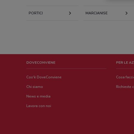
PORTICI
MARCIANISE
DOVECONVIENE
PER LE A
Cos'è DoveConviene
Cosa facc
Chi siamo
Richieste 
News e media
Lavora con noi