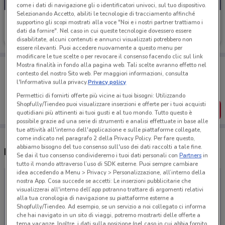
come i dati di navigazione gli o identificatori univoci, sul tuo dispositivo.
Selezionando Accetto, abiliti le tecnologie di tracciamento affinché
I viaggi del cavallino
supportino gli scopi mostrati alla voce "Noi e i nostri partner trattiamo i
dati da fornire". Nel caso in cui queste tecnologie dovessero essere
Scade il 30/11
disabilitate, alcuni contenuti e annunci visualizzati potrebbero non
essere rilevanti. Puoi accedere nuovamente a questo menu per
modificare le tue scelte o per revocare il consenso facendo clic sul link
Porta DoveConviene sempre con te!
Mostra finalità in fondo alla pagina web. Tali scelte avranno effetto nel
contesto del nostro Sito web. Per maggiori informazioni, consulta
Puoi trovare le migliori offerte dei negozi vicino a te,
l'Informativa sulla privacy.
Privacy policy
salvarle e creare la tua lista del risparmio, comodamente
dal tuo cellulare.
Permettici di fornirti offerte più vicine ai tuoi bisogni: Utilizzando
Shopfully/Tiendeo puoi visualizzare inserzioni e offerte per i tuoi acquisti
SCARICA L’APP
quotidiani più attinenti ai tuoi gusti e al tuo mondo. Tutto questo è
possibile grazie ad una serie di strumenti e analisi effettuate in base alle
tue attività all'interno dell'applicazione e sulle piattaforme collegate,
come indicato nel paragrafo 2 della Privacy Policy. Per fare questo,
abbiamo bisogno del tuo consenso sull'uso dei dati raccolti a tale fine.
Negozi I viaggi del cavallino a Ariccia
Se dai il tuo consenso condivideremo i tuoi dati personali con
Partners
in
tutto il mondo attraverso l’uso di SDK esterne. Puoi sempre cambiare
idea accedendo a Menu > Privacy > Personalizzazione, all’interno della
nostra App. Cosa succede se accetti: Le inserzioni pubblicitarie che
visualizzerai all'interno dell’app potranno trattare di argomenti relativi
alla tua cronologia di navigazione su piattaforme esterne a
Shopfully/Tiendeo. Ad esempio, se un servizio a noi collegato ci informa
che hai navigato in un sito di viaggi, potremo mostrarti delle offerte a
tema vacanze. Inoltre, i dati sulla posizione (nel caso in cui abbia fornito