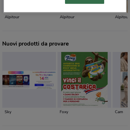
Alpitour
Alpitour
Alpitour
Nuovi prodotti da provare
Sky
Foxy
Cam