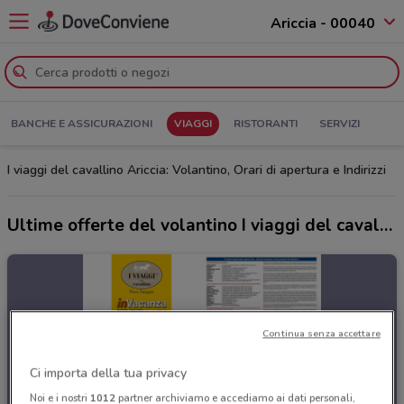
Ariccia - 00040
BANCHE E ASSICURAZIONI
VIAGGI
RISTORANTI
SERVIZI
I viaggi del cavallino Ariccia: Volantino, Orari di apertura e Indirizzi
Ultime offerte del volantino I viaggi del cavallino
Continua senza accettare
Ci importa della tua privacy
Noi e i nostri
1012
partner archiviamo e accediamo ai dati personali,