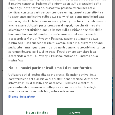
il relativo consenso) insieme alle informazioni sulle prestazioni della
rete e agli identificativi del dispositivo, possono essere raccolte e
condivisi con terze parti per comprendere e migliorare la connettività e
le esperienze applicative sulle delle reti wireless, come meglio indicato
nel paragrafo 13.b della nostra Privacy Policy. Inoltre, i tuoi dati possono
anche essere utilizzati per la creazione di report, ricerche di mercato,
scientifiche e statistiche, analisi basate sulla posizione e analisi delle
Non ci sono negozi nelle vicinanze
tendenze. Puoi modificare le tue preferenze in qualsiasi momento
accedendo a Menu > Privacy > Personalizzazione all'interno della
nostra App. Cosa succede se rifiuti: Continuerai a visualizzare annunci
pubblicitari, ma riguarderanno argomenti generici e probabilmente non
saranno rilevanti per i tuoi interessi. Potrai sempre cambiare idea
accedendo a Menu > Privacy > Personalizzazione all'interno della
nostra App.
Noi e i nostri partner trattiamo i dati per fornire:
Altri volantini nelle vicinanze
Utilizzare dati di geolocalizzazione precisi. Scansione attiva delle
caratteristiche del dispositivo ai fini dell’identificazione. Archiviare
informazioni su dispositivo e/o accedervi. Pubblicità e contenuti
personalizzati, misurazione delle prestazioni dei contenuti e degli
annunci, ricerche sul pubblico, sviluppo di servizi.
Elenco dei partner
Mostra finalità
Accetto