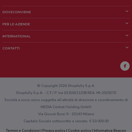
DOVECONVIENE
Cos'è DoveConviene
PER LE AZIENDE
Chi siamo
Cosa facciamo
INTERNATIONAL
News e media
Richieste commerciali e marketing
Brazil
CONTATTI
Lavora con noi
Mexico
Segnalazione punto vendita
France
Segnalazione Volantino
Australia
Hai un malfunzionamento sul web o sull'app?
New Zealand
© Copyright 2026 Shopfully S.p.A.
Shopfully S.p.A. - C.F / P. Iva 03156531208 REA: MI-2029270
Società a socio unico soggetta all’attività di direzione e coordinamento di
MEDIA Central Holding GmbH
Via Giosuè Borsi 9 - 20143 Milano
Capitale Sociale sottoscritto e versato: € 50.000,00
Termini e Condizioni
Privacy policy
Cookie policy
Informativa Beacon