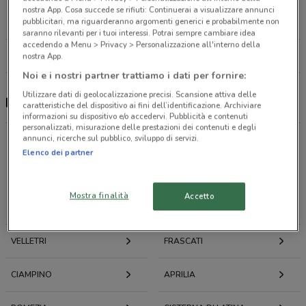
Via A. Volta, 32 Roma
nostra App. Cosa succede se rifiuti: Continuerai a visualizzare annunci
pubblicitari, ma riguarderanno argomenti generici e probabilmente non
23.9 km
CHIUSO
saranno rilevanti per i tuoi interessi. Potrai sempre cambiare idea
accedendo a Menu > Privacy > Personalizzazione all'interno della
Tutti i negozi Fiducia & Convenienza
nostra App.
Noi e i nostri partner trattiamo i dati per fornire:
Utilizzare dati di geolocalizzazione precisi. Scansione attiva delle
Fiducia & Convenienza, offerte e negozi
caratteristiche del dispositivo ai fini dell’identificazione. Archiviare
informazioni su dispositivo e/o accedervi. Pubblicità e contenuti
personalizzati, misurazione delle prestazioni dei contenuti e degli
annunci, ricerche sul pubblico, sviluppo di servizi.
Elenco dei partner
Offerte volantini e cataloghi per città nelle vicinanze
Mostra finalità
Accetto
ARICCIA
ALBANO LAZIALE
VELLETRI
FRASCATI
CIAMPINO
APRILIA