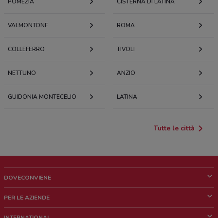
POMEZIA
CISTERNA DI LATINA
VALMONTONE
ROMA
COLLEFERRO
TIVOLI
NETTUNO
ANZIO
GUIDONIA MONTECELIO
LATINA
Tutte le città
DOVECONVIENE
Cos'è DoveConviene
PER LE AZIENDE
Chi siamo
Cosa facciamo
INTERNATIONAL