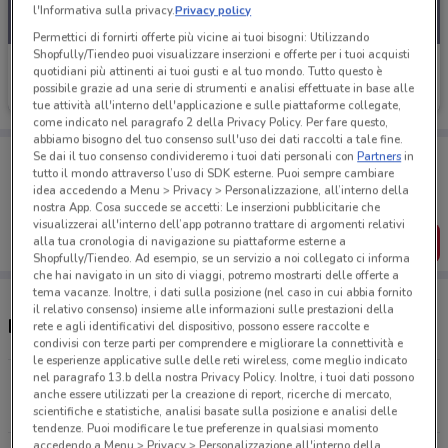
l'Informativa sulla privacy.
Privacy policy
Permettici di fornirti offerte più vicine ai tuoi bisogni: Utilizzando
Shopfully/Tiendeo puoi visualizzare inserzioni e offerte per i tuoi acquisti
Fiducia & Convenienza
quotidiani più attinenti ai tuoi gusti e al tuo mondo. Tutto questo è
possibile grazie ad una serie di strumenti e analisi effettuate in base alle
Scade il 15/08
20.4 km
tue attività all'interno dell'applicazione e sulle piattaforme collegate,
come indicato nel paragrafo 2 della Privacy Policy. Per fare questo,
abbiamo bisogno del tuo consenso sull'uso dei dati raccolti a tale fine.
Porta DoveConviene sempre con te!
Se dai il tuo consenso condivideremo i tuoi dati personali con
Partners
in
Puoi trovare le migliori offerte dei negozi vicino a te,
tutto il mondo attraverso l’uso di SDK esterne. Puoi sempre cambiare
salvarle e creare la tua lista del risparmio, comodamente
idea accedendo a Menu > Privacy > Personalizzazione, all’interno della
dal tuo cellulare.
nostra App. Cosa succede se accetti: Le inserzioni pubblicitarie che
visualizzerai all'interno dell’app potranno trattare di argomenti relativi
SCARICA L’APP
alla tua cronologia di navigazione su piattaforme esterne a
Shopfully/Tiendeo. Ad esempio, se un servizio a noi collegato ci informa
che hai navigato in un sito di viaggi, potremo mostrarti delle offerte a
tema vacanze. Inoltre, i dati sulla posizione (nel caso in cui abbia fornito
il relativo consenso) insieme alle informazioni sulle prestazioni della
Negozi Fiducia & Convenienza a Ariccia
rete e agli identificativi del dispositivo, possono essere raccolte e
condivisi con terze parti per comprendere e migliorare la connettività e
le esperienze applicative sulle delle reti wireless, come meglio indicato
nel paragrafo 13.b della nostra Privacy Policy. Inoltre, i tuoi dati possono
Via Prenestina, 257 Roma
anche essere utilizzati per la creazione di report, ricerche di mercato,
21.8 km
scientifiche e statistiche, analisi basate sulla posizione e analisi delle
tendenze. Puoi modificare le tue preferenze in qualsiasi momento
accedendo a Menu > Privacy > Personalizzazione all'interno della