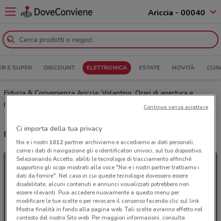
Ariccia - 00040
ER E SUPER
DISCOUNT
ELETTRONICA
ESTATE
NOVITÀ
CUR
Fiducia & Convenienza Ariccia: Volantino, Orari di apertura e
Indirizzi
Continua senza accettare
Ci importa della tua privacy
Ultime offerte del volantino Fiducia & Convenienza
Noi e i nostri
1012
partner archiviamo e accediamo ai dati personali,
come i dati di navigazione gli o identificatori univoci, sul tuo dispositivo.
Selezionando Accetto, abiliti le tecnologie di tracciamento affinché
supportino gli scopi mostrati alla voce "Noi e i nostri partner trattiamo i
dati da fornire". Nel caso in cui queste tecnologie dovessero essere
disabilitate, alcuni contenuti e annunci visualizzati potrebbero non
essere rilevanti. Puoi accedere nuovamente a questo menu per
modificare le tue scelte o per revocare il consenso facendo clic sul link
Mostra finalità in fondo alla pagina web. Tali scelte avranno effetto nel
contesto del nostro Sito web. Per maggiori informazioni, consulta