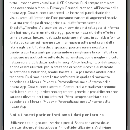
tutto il mondo attraverso l’uso di SDK esterne. Puoi sempre cambiare
idea accedendo a Menu > Privacy > Personalizzazione, all’interno della
nostra App. Cosa succede se accetti: Le inserzioni pubblicitarie che
visualizzerai all'interno dell’app potranno trattare di argomenti relativi
alla tua cronologia di navigazione su piattaforme esterne a
Shopfully/Tiendeo. Ad esempio, se un servizio a noi collegato ci informa
che hai navigato in un sito di viaggi, potremo mostrarti delle offerte a
tema vacanze. Inoltre, i dati sulla posizione (nel caso in cui abbia fornito
il relativo consenso) insieme alle informazioni sulle prestazioni della
rete e agli identificativi del dispositivo, possono essere raccolte e
Av Tour
Av Tour
condivisi con terze parti per comprendere e migliorare la connettività e
le esperienze applicative sulle delle reti wireless, come meglio indicato
Scade il 22/09
Scade il 25/10
nel paragrafo 13.b della nostra Privacy Policy. Inoltre, i tuoi dati possono
anche essere utilizzati per la creazione di report, ricerche di mercato,
scientifiche e statistiche, analisi basate sulla posizione e analisi delle
tendenze. Puoi modificare le tue preferenze in qualsiasi momento
accedendo a Menu > Privacy > Personalizzazione all'interno della
nostra App. Cosa succede se rifiuti: Continuerai a visualizzare annunci
pubblicitari, ma riguarderanno argomenti generici e probabilmente non
saranno rilevanti per i tuoi interessi. Potrai sempre cambiare idea
accedendo a Menu > Privacy > Personalizzazione all'interno della
nostra App.
Noi e i nostri partner trattiamo i dati per fornire:
Utilizzare dati di geolocalizzazione precisi. Scansione attiva delle
caratteristiche del dispositivo ai fini dell’identificazione. Archiviare