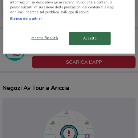
informazioni su dispositivo e/o accedervi. Pubblicità e contenuti
Av Tour
Av Tour
personalizzati, misurazione delle prestazioni dei contenuti e degli
annunci, ricerche sul pubblico, sviluppo di servizi.
Scade il 03/09
Scade il 25/10
Elenco dei partner
Porta DoveConviene sempre con te!
Mostra finalità
Accetto
Puoi trovare le migliori offerte dei negozi vicino a te,
salvarle e creare la tua lista del risparmio, comodamente
dal tuo cellulare.
SCARICA L’APP
Negozi Av Tour a Ariccia