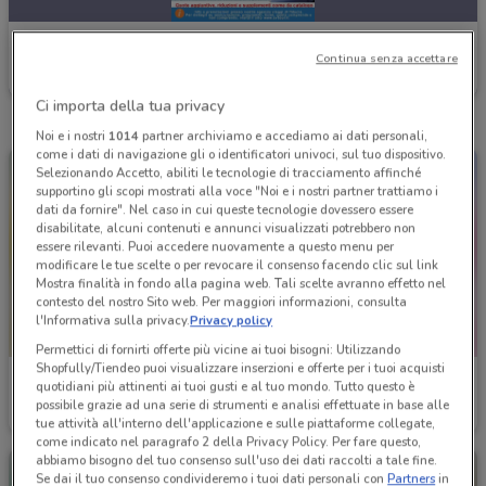
Av Tour
Continua senza accettare
Scade il 03/09
Ci importa della tua privacy
Noi e i nostri
1014
partner archiviamo e accediamo ai dati personali,
come i dati di navigazione gli o identificatori univoci, sul tuo dispositivo.
Selezionando Accetto, abiliti le tecnologie di tracciamento affinché
supportino gli scopi mostrati alla voce "Noi e i nostri partner trattiamo i
dati da fornire". Nel caso in cui queste tecnologie dovessero essere
disabilitate, alcuni contenuti e annunci visualizzati potrebbero non
essere rilevanti. Puoi accedere nuovamente a questo menu per
modificare le tue scelte o per revocare il consenso facendo clic sul link
Mostra finalità in fondo alla pagina web. Tali scelte avranno effetto nel
contesto del nostro Sito web. Per maggiori informazioni, consulta
l'Informativa sulla privacy.
Privacy policy
Permettici di fornirti offerte più vicine ai tuoi bisogni: Utilizzando
Shopfully/Tiendeo puoi visualizzare inserzioni e offerte per i tuoi acquisti
Av Tour
Av Tour
quotidiani più attinenti ai tuoi gusti e al tuo mondo. Tutto questo è
possibile grazie ad una serie di strumenti e analisi effettuate in base alle
Scade il 22/09
Scade il 24/08
tue attività all'interno dell'applicazione e sulle piattaforme collegate,
come indicato nel paragrafo 2 della Privacy Policy. Per fare questo,
abbiamo bisogno del tuo consenso sull'uso dei dati raccolti a tale fine.
Se dai il tuo consenso condivideremo i tuoi dati personali con
Partners
in