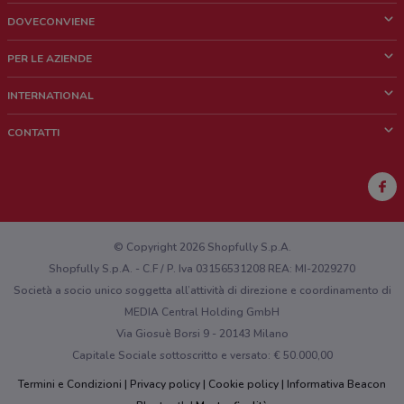
DOVECONVIENE
Cos'è DoveConviene
PER LE AZIENDE
Chi siamo
Cosa facciamo
INTERNATIONAL
News e media
Richieste commerciali e marketing
Brazil
CONTATTI
Lavora con noi
Mexico
Segnalazione punto vendita
France
Segnalazione Volantino
Australia
Hai un malfunzionamento sul web o sull'app?
New Zealand
© Copyright 2026 Shopfully S.p.A.
Shopfully S.p.A. - C.F / P. Iva 03156531208 REA: MI-2029270
Società a socio unico soggetta all’attività di direzione e coordinamento di
MEDIA Central Holding GmbH
Via Giosuè Borsi 9 - 20143 Milano
Capitale Sociale sottoscritto e versato: € 50.000,00
Termini e Condizioni
Privacy policy
Cookie policy
Informativa Beacon