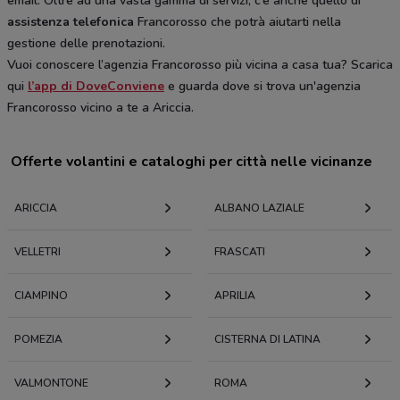
email. Oltre ad una vasta gamma di servizi, c’è anche quello di
assistenza telefonica
Francorosso che potrà aiutarti nella
gestione delle prenotazioni.
Vuoi conoscere l’agenzia Francorosso più vicina a casa tua? Scarica
qui
l’app di DoveConviene
e guarda dove si trova un'agenzia
Francorosso vicino a te a Ariccia.
Offerte volantini e cataloghi per città nelle vicinanze
ARICCIA
ALBANO LAZIALE
VELLETRI
FRASCATI
CIAMPINO
APRILIA
POMEZIA
CISTERNA DI LATINA
VALMONTONE
ROMA