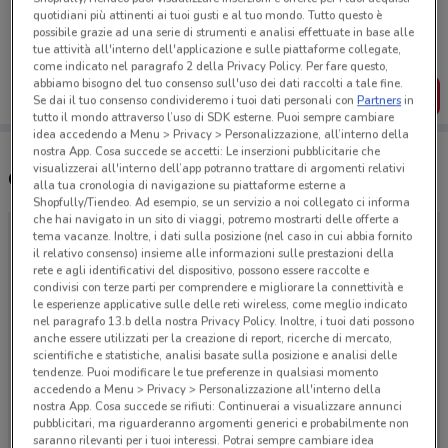
Porta DoveConviene sempre con te!
quotidiani più attinenti ai tuoi gusti e al tuo mondo. Tutto questo è
Puoi trovare le migliori offerte dei negozi vicino a te,
possibile grazie ad una serie di strumenti e analisi effettuate in base alle
salvarle e creare la tua lista del risparmio, comodamente
tue attività all'interno dell'applicazione e sulle piattaforme collegate,
dal tuo cellulare.
come indicato nel paragrafo 2 della Privacy Policy. Per fare questo,
abbiamo bisogno del tuo consenso sull'uso dei dati raccolti a tale fine.
SCARICA L’APP
Se dai il tuo consenso condivideremo i tuoi dati personali con
Partners
in
tutto il mondo attraverso l’uso di SDK esterne. Puoi sempre cambiare
idea accedendo a Menu > Privacy > Personalizzazione, all’interno della
nostra App. Cosa succede se accetti: Le inserzioni pubblicitarie che
visualizzerai all'interno dell’app potranno trattare di argomenti relativi
Orari e Negozi Francorosso
alla tua cronologia di navigazione su piattaforme esterne a
Shopfully/Tiendeo. Ad esempio, se un servizio a noi collegato ci informa
che hai navigato in un sito di viaggi, potremo mostrarti delle offerte a
tema vacanze. Inoltre, i dati sulla posizione (nel caso in cui abbia fornito
il relativo consenso) insieme alle informazioni sulle prestazioni della
rete e agli identificativi del dispositivo, possono essere raccolte e
condivisi con terze parti per comprendere e migliorare la connettività e
le esperienze applicative sulle delle reti wireless, come meglio indicato
nel paragrafo 13.b della nostra Privacy Policy. Inoltre, i tuoi dati possono
anche essere utilizzati per la creazione di report, ricerche di mercato,
scientifiche e statistiche, analisi basate sulla posizione e analisi delle
tendenze. Puoi modificare le tue preferenze in qualsiasi momento
accedendo a Menu > Privacy > Personalizzazione all'interno della
nostra App. Cosa succede se rifiuti: Continuerai a visualizzare annunci
pubblicitari, ma riguarderanno argomenti generici e probabilmente non
saranno rilevanti per i tuoi interessi. Potrai sempre cambiare idea