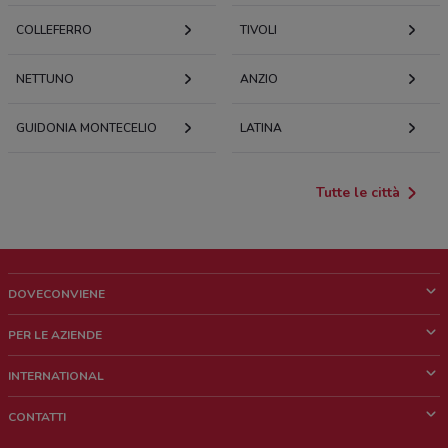
COLLEFERRO
TIVOLI
NETTUNO
ANZIO
GUIDONIA MONTECELIO
LATINA
Tutte le città
DOVECONVIENE
Cos'è DoveConviene
PER LE AZIENDE
Chi siamo
Cosa facciamo
INTERNATIONAL
News e media
Richieste commerciali e marketing
Brazil
CONTATTI
Lavora con noi
Mexico