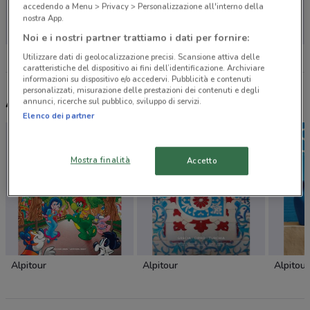
Non ci sono negozi nelle vicinanze
accedendo a Menu > Privacy > Personalizzazione all'interno della
nostra App.
Noi e i nostri partner trattiamo i dati per fornire:
Utilizzare dati di geolocalizzazione precisi. Scansione attiva delle
caratteristiche del dispositivo ai fini dell’identificazione. Archiviare
informazioni su dispositivo e/o accedervi. Pubblicità e contenuti
personalizzati, misurazione delle prestazioni dei contenuti e degli
Altri volantini nelle vicinanze
annunci, ricerche sul pubblico, sviluppo di servizi.
Elenco dei partner
Mostra finalità
Accetto
Alpitour
Alpitour
Alpitour