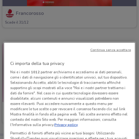
Francorosso
Scade il 31/12
Continua senza accettare
Ci importa della tua privacy
Noi e i nostri
1012
partner archiviamo e accediamo ai dati personali,
come i dati di navigazione gli o identificatori univoci, sul tuo dispositivo.
Selezionando Accetto, abiliti le tecnologie di tracciamento affinché
supportino gli scopi mostrati alla voce "Noi e i nostri partner trattiamo i
dati da fornire". Nel caso in cui queste tecnologie dovessero essere
disabilitate, alcuni contenuti e annunci visualizzati potrebbero non
essere rilevanti. Puoi accedere nuovamente a questo menu per
Francorosso
modificare le tue scelte o per revocare il consenso facendo clic sul link
Mostra finalità in fondo alla pagina web. Tali scelte avranno effetto nel
Scade il 31/12
contesto del nostro Sito web. Per maggiori informazioni, consulta
l'Informativa sulla privacy.
Privacy policy
Permettici di fornirti offerte più vicine ai tuoi bisogni: Utilizzando
Shopfully/Tiendeo puoi visualizzare inserzioni e offerte per i tuoi acquisti