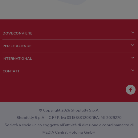
DOVECONVIENE
Cos'è DoveConviene
PER LE AZIENDE
Chi siamo
Cosa facciamo
INTERNATIONAL
News e media
Richieste commerciali e marketing
Brazil
CONTATTI
Lavora con noi
Mexico
Segnalazione punto vendita
France
Segnalazione Volantino
Australia
Hai un malfunzionamento sul web o sull'app?
New Zealand
© Copyright 2026 Shopfully S.p.A.
Shopfully S.p.A. - C.F / P. Iva 03156531208 REA: MI-2029270
Società a socio unico soggetta all’attività di direzione e coordinamento di
MEDIA Central Holding GmbH