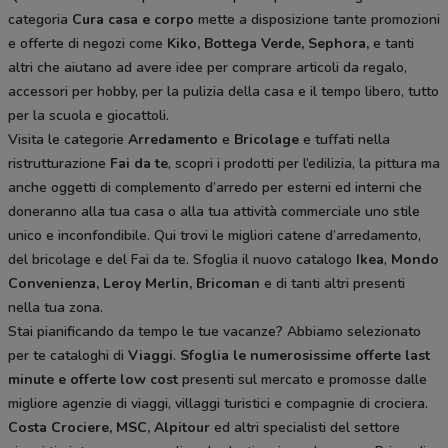
categoria
Cura casa e corpo
mette a disposizione tante promozioni
e offerte di negozi come
Kiko, Bottega Verde, Sephora,
e tanti
altri che aiutano ad avere idee
per comprare articoli da regalo,
accessori per hobby, per la pulizia della casa e il tempo libero, tutto
per la scuola e giocattoli.
Visita le categorie
Arredamento
e
Bricolage
e tuffati nella
ristrutturazione
Fai da te
, scopri i prodotti per l’edilizia, la pittura ma
anche oggetti di complemento d’arredo per esterni ed interni che
doneranno alla tua casa o alla tua attività commerciale uno stile
unico e inconfondibile. Qui trovi le migliori catene d’arredamento,
del bricolage e del Fai da te. Sfoglia il nuovo catalogo
Ikea
,
Mondo
Convenienza, Leroy Merlin, Bricoman
e di tanti altri presenti
nella tua zona.
Stai pianificando da tempo le tue vacanze? Abbiamo selezionato
per te cataloghi di
Viaggi
.
Sfoglia le numerosissime offerte last
minute e offerte low cost
presenti sul mercato e promosse dalle
migliore agenzie di viaggi, villaggi turistici e compagnie di crociera.
Costa Crociere, MSC, Alpitour
ed altri specialisti del settore