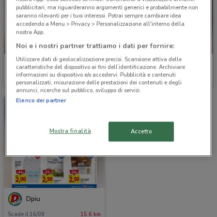
pubblicitari, ma riguarderanno argomenti generici e probabilmente non
saranno rilevanti per i tuoi interessi. Potrai sempre cambiare idea
accedendo a Menu > Privacy > Personalizzazione all'interno della
nostra App.
Noi e i nostri partner trattiamo i dati per fornire:
NUOVO
-3 GIORNI
Utilizzare dati di geolocalizzazione precisi. Scansione attiva delle
Todis
IN'S
caratteristiche del dispositivo ai fini dell’identificazione. Archiviare
informazioni su dispositivo e/o accedervi. Pubblicità e contenuti
Scade il 16/08
1.3 km
Scade domenica
3.8 km
personalizzati, misurazione delle prestazioni dei contenuti e degli
annunci, ricerche sul pubblico, sviluppo di servizi.
Elenco dei partner
Mostra finalità
Accetto
Dpiu
Scade il 16/08
15.6 km