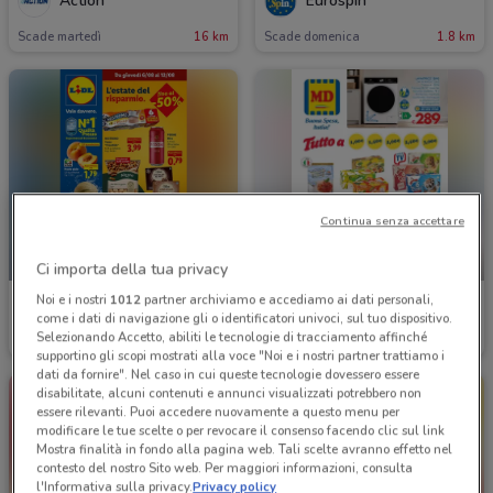
Action
Eurospin
Scade martedì
16 km
Scade domenica
1.8 km
Continua senza accettare
NUOVO
-3 GIORNI
Ci importa della tua privacy
Noi e i nostri
1012
partner archiviamo e accediamo ai dati personali,
Lidl
MD
come i dati di navigazione gli o identificatori univoci, sul tuo dispositivo.
Selezionando Accetto, abiliti le tecnologie di tracciamento affinché
Scade mercoledì
2.3 km
Scade domenica
6.4 km
supportino gli scopi mostrati alla voce "Noi e i nostri partner trattiamo i
dati da fornire". Nel caso in cui queste tecnologie dovessero essere
disabilitate, alcuni contenuti e annunci visualizzati potrebbero non
essere rilevanti. Puoi accedere nuovamente a questo menu per
modificare le tue scelte o per revocare il consenso facendo clic sul link
Mostra finalità in fondo alla pagina web. Tali scelte avranno effetto nel
contesto del nostro Sito web. Per maggiori informazioni, consulta
l'Informativa sulla privacy.
Privacy policy