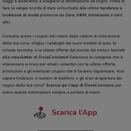
viaggi ti aiuteranno a scegliere la destinazione da sogno. Prima di
fare la valigia ricorda di dare un’occhiata alle ultime
tendenze e
lookbook di moda
promosse da
Zara, H&M
,
Intimissimi
e tanti
altri.
Consulta anche i coupon ed i menù delle catene di ristorazione
della tua zona, sfoglia i cataloghi dei nuovi modelli di auto, le
schede tecniche, e le ultime offerte dal mondo dei motori.
Iscriviti
alla newsletter di DoveConviene
!
Seleziona le categorie che ti
interessano e ricevi per email i volantini con le ultime offerte,
promozioni e gli eventuali coupon che ti faranno risparmiare. Vuoi
sapere l’indirizzo, il numero di telefono, o gli orari di apertura dei
negozi della tua zona?
Scarica qui l’app di DoveConviene
,
per
avere queste informazioni sempre a portata di mano.
Scarica l’App