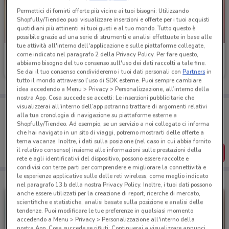
Permettici di fornirti offerte più vicine ai tuoi bisogni: Utilizzando
Shopfully/Tiendeo puoi visualizzare inserzioni e offerte per i tuoi acquisti
quotidiani più attinenti ai tuoi gusti e al tuo mondo. Tutto questo è
NUOVO
possibile grazie ad una serie di strumenti e analisi effettuate in base alle
tue attività all'interno dell'applicazione e sulle piattaforme collegate,
PENNY
PENNY
come indicato nel paragrafo 2 della Privacy Policy. Per fare questo,
abbiamo bisogno del tuo consenso sull'uso dei dati raccolti a tale fine.
Scade mercoledì
15.5 km
Scade mercoledì
15.5 km
Se dai il tuo consenso condivideremo i tuoi dati personali con
Partners
in
tutto il mondo attraverso l’uso di SDK esterne. Puoi sempre cambiare
idea accedendo a Menu > Privacy > Personalizzazione, all’interno della
nostra App. Cosa succede se accetti: Le inserzioni pubblicitarie che
visualizzerai all'interno dell’app potranno trattare di argomenti relativi
Porta DoveConviene sempre con te!
alla tua cronologia di navigazione su piattaforme esterne a
Puoi trovare le migliori offerte dei negozi vicino a te,
Shopfully/Tiendeo. Ad esempio, se un servizio a noi collegato ci informa
salvarle e creare la tua lista del risparmio, comodamente
che hai navigato in un sito di viaggi, potremo mostrarti delle offerte a
dal tuo cellulare.
tema vacanze. Inoltre, i dati sulla posizione (nel caso in cui abbia fornito
il relativo consenso) insieme alle informazioni sulle prestazioni della
SCARICA L’APP
rete e agli identificativi del dispositivo, possono essere raccolte e
condivisi con terze parti per comprendere e migliorare la connettività e
le esperienze applicative sulle delle reti wireless, come meglio indicato
nel paragrafo 13.b della nostra Privacy Policy. Inoltre, i tuoi dati possono
anche essere utilizzati per la creazione di report, ricerche di mercato,
scientifiche e statistiche, analisi basate sulla posizione e analisi delle
tendenze. Puoi modificare le tue preferenze in qualsiasi momento
accedendo a Menu > Privacy > Personalizzazione all'interno della
nostra App. Cosa succede se rifiuti: Continuerai a visualizzare annunci