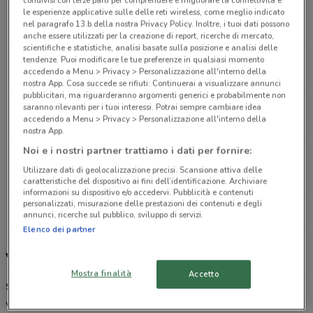
Via Iv Novembre, 16 Barzanò
le esperienze applicative sulle delle reti wireless, come meglio indicato
10.1 km
CHIUSO
nel paragrafo 13.b della nostra Privacy Policy. Inoltre, i tuoi dati possono
anche essere utilizzati per la creazione di report, ricerche di mercato,
scientifiche e statistiche, analisi basate sulla posizione e analisi delle
Via Dei Giovi, 69/B Grandate
tendenze. Puoi modificare le tue preferenze in qualsiasi momento
accedendo a Menu > Privacy > Personalizzazione all'interno della
10.7 km
CHIUSO
nostra App. Cosa succede se rifiuti: Continuerai a visualizzare annunci
pubblicitari, ma riguarderanno argomenti generici e probabilmente non
saranno rilevanti per i tuoi interessi. Potrai sempre cambiare idea
Via Salvo D' Acquisto, 12/B Appiano Gentile
accedendo a Menu > Privacy > Personalizzazione all'interno della
16.7 km
CHIUSO
nostra App.
Noi e i nostri partner trattiamo i dati per fornire:
Via Reali Snc - Via Magenta Paderno Dugnano
Utilizzare dati di geolocalizzazione precisi. Scansione attiva delle
21.7 km
CHIUSO
caratteristiche del dispositivo ai fini dell’identificazione. Archiviare
informazioni su dispositivo e/o accedervi. Pubblicità e contenuti
personalizzati, misurazione delle prestazioni dei contenuti e degli
Tutti i negozi Sapore di Mare
annunci, ricerche sul pubblico, sviluppo di servizi.
Elenco dei partner
Volantino, offerte e negozi Sapore di Mare
Mostra finalità
Accetto
Sapore di Mare
è una catena di supermercati specializzati nella
vendita, principalmente sfusa e self service, di pesce e di altri