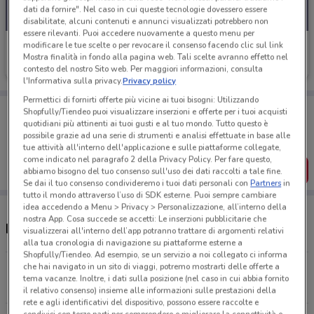
dati da fornire". Nel caso in cui queste tecnologie dovessero essere
disabilitate, alcuni contenuti e annunci visualizzati potrebbero non
essere rilevanti. Puoi accedere nuovamente a questo menu per
modificare le tue scelte o per revocare il consenso facendo clic sul link
Sapore di Mare
Mostra finalità in fondo alla pagina web. Tali scelte avranno effetto nel
Scade il 31/08
16.8 km
contesto del nostro Sito web. Per maggiori informazioni, consulta
l'Informativa sulla privacy.
Privacy policy
Permettici di fornirti offerte più vicine ai tuoi bisogni: Utilizzando
Porta DoveConviene sempre con te!
Shopfully/Tiendeo puoi visualizzare inserzioni e offerte per i tuoi acquisti
Puoi trovare le migliori offerte dei negozi vicino a te,
quotidiani più attinenti ai tuoi gusti e al tuo mondo. Tutto questo è
salvarle e creare la tua lista del risparmio, comodamente
possibile grazie ad una serie di strumenti e analisi effettuate in base alle
dal tuo cellulare.
tue attività all'interno dell'applicazione e sulle piattaforme collegate,
come indicato nel paragrafo 2 della Privacy Policy. Per fare questo,
SCARICA L’APP
abbiamo bisogno del tuo consenso sull'uso dei dati raccolti a tale fine.
Se dai il tuo consenso condivideremo i tuoi dati personali con
Partners
in
tutto il mondo attraverso l’uso di SDK esterne. Puoi sempre cambiare
idea accedendo a Menu > Privacy > Personalizzazione, all’interno della
nostra App. Cosa succede se accetti: Le inserzioni pubblicitarie che
Negozi e orari Sapore di Mare
visualizzerai all'interno dell’app potranno trattare di argomenti relativi
alla tua cronologia di navigazione su piattaforme esterne a
Shopfully/Tiendeo. Ad esempio, se un servizio a noi collegato ci informa
che hai navigato in un sito di viaggi, potremo mostrarti delle offerte a
Via Per Alzate, 22 Cantù
tema vacanze. Inoltre, i dati sulla posizione (nel caso in cui abbia fornito
5.4 km
CHIUSO
il relativo consenso) insieme alle informazioni sulle prestazioni della
rete e agli identificativi del dispositivo, possono essere raccolte e
condivisi con terze parti per comprendere e migliorare la connettività e