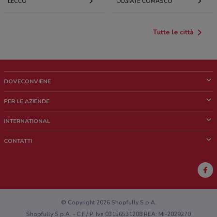
LECCO
OLGIATE COMASCO
Tutte le città
DOVECONVIENE
Cos'è DoveConviene
PER LE AZIENDE
Chi siamo
Cosa facciamo
INTERNATIONAL
News e media
Richieste commerciali e marketing
Brazil
CONTATTI
Lavora con noi
Mexico
Segnalazione punto vendita
France
Segnalazione Volantino
Australia
Hai un malfunzionamento sul web o sull'app?
New Zealand
© Copyright 2026 Shopfully S.p.A.
Shopfully S.p.A. - C.F / P. Iva 03156531208 REA: MI-2029270