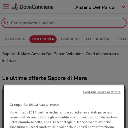
Anzano Del Parco - 22040
IN EVIDENZA
IPER E SUPER
DISCOUNT
ELETTRONICA
ESTAT
Sapore di Mare Anzano Del Parco: Volantino, Orari di apertura e
Indirizzi
Le ultime offerte Sapore di Mare
Continua senza accettare
Ci importa della tua privacy
Noi e i nostri
1014
partner archiviamo e accediamo ai dati personali,
come i dati di navigazione gli o identificatori univoci, sul tuo dispositivo.
Selezionando Accetto, abiliti le tecnologie di tracciamento affinché
supportino gli scopi mostrati alla voce "Noi e i nostri partner trattiamo i