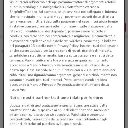
Porta DoveConviene sempre con te!
visualizzerai all'interno dell’app potranno trattare di argomenti relativi
alla tua cronologia di navigazione su piattaforme esterne a
Puoi trovare le migliori offerte dei negozi vicino a te,
Shopfully/Tiendeo. Ad esempio, se un servizio a noi collegato ci informa
salvarle e creare la tua lista del risparmio, comodamente
che hai navigato in un sito di viaggi, potremo mostrarti delle offerte a
dal tuo cellulare.
tema vacanze. Inoltre, i dati sulla posizione (nel caso in cui abbia fornito
il relativo consenso) insieme alle informazioni sulle prestazioni della
SCARICA L’APP
rete e agli identificativi del dispositivo, possono essere raccolte e
condivisi con terze parti per comprendere e migliorare la connettività e
le esperienze applicative sulle delle reti wireless, come meglio indicato
nel paragrafo 13.b della nostra Privacy Policy. Inoltre, i tuoi dati possono
Negozi ZooPlanet nelle vicinanze
anche essere utilizzati per la creazione di report, ricerche di mercato,
scientifiche e statistiche, analisi basate sulla posizione e analisi delle
tendenze. Puoi modificare le tue preferenze in qualsiasi momento
accedendo a Menu > Privacy > Personalizzazione all'interno della
Via Ipogeo degli Ottavi, 103 Roma
nostra App. Cosa succede se rifiuti: Continuerai a visualizzare annunci
5.6 km
pubblicitari, ma riguarderanno argomenti generici e probabilmente non
saranno rilevanti per i tuoi interessi. Potrai sempre cambiare idea
accedendo a Menu > Privacy > Personalizzazione all'interno della
Via Rapagnano, 95 Roma
nostra App.
7.2 km
Noi e i nostri partner trattiamo i dati per fornire:
Utilizzare dati di geolocalizzazione precisi. Scansione attiva delle
Via Gualdo Tadino, 37/41 Roma
caratteristiche del dispositivo ai fini dell’identificazione. Archiviare
informazioni su dispositivo e/o accedervi. Pubblicità e contenuti
8.6 km
personalizzati, misurazione delle prestazioni dei contenuti e degli
annunci, ricerche sul pubblico, sviluppo di servizi.