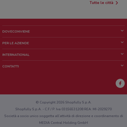
Tutte le città
DOVECONVIENE
Cos'è DoveConviene
PER LE AZIENDE
Chi siamo
Cosa facciamo
INTERNATIONAL
News e media
Richieste commerciali e marketing
Brazil
CONTATTI
Lavora con noi
Mexico
Segnalazione punto vendita
France
Segnalazione Volantino
Australia
Hai un malfunzionamento sul web o sull'app?
New Zealand
© Copyright 2026 Shopfully S.p.A.
Shopfully S.p.A. - C.F / P. Iva 03156531208 REA: MI-2029270
Società a socio unico soggetta all’attività di direzione e coordinamento di
MEDIA Central Holding GmbH