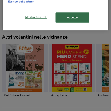
Elenco dei partner
Piazzale dello sport, 6 Marino
21.7 km
Mostra finalità
Accetto
Tutti i negozi ZooPlanet
Altri volantini nelle vicinanze
Pet Store Conad
Arcaplanet
Giulius