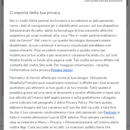
ZooPlanet
Ci importa della tua privacy
Noi e i nostri
1014
partner archiviamo e accediamo ai dati personali,
Valido da martedì
7.2 km
come i dati di navigazione gli o identificatori univoci, sul tuo dispositivo.
Selezionando Accetto, abiliti le tecnologie di tracciamento affinché
supportino gli scopi mostrati alla voce "Noi e i nostri partner trattiamo i
dati da fornire". Nel caso in cui queste tecnologie dovessero essere
disabilitate, alcuni contenuti e annunci visualizzati potrebbero non
essere rilevanti. Puoi accedere nuovamente a questo menu per
modificare le tue scelte o per revocare il consenso facendo clic sul link
Mostra finalità in fondo alla pagina web. Tali scelte avranno effetto nel
contesto del nostro Sito web. Per maggiori informazioni, consulta
l'Informativa sulla privacy.
Privacy policy
Permettici di fornirti offerte più vicine ai tuoi bisogni: Utilizzando
Shopfully/Tiendeo puoi visualizzare inserzioni e offerte per i tuoi acquisti
quotidiani più attinenti ai tuoi gusti e al tuo mondo. Tutto questo è
IN ARRIVO
possibile grazie ad una serie di strumenti e analisi effettuate in base alle
tue attività all'interno dell'applicazione e sulle piattaforme collegate,
ZooPlanet
come indicato nel paragrafo 2 della Privacy Policy. Per fare questo,
abbiamo bisogno del tuo consenso sull'uso dei dati raccolti a tale fine.
Valido dal 07/11
7.2 km
Se dai il tuo consenso condivideremo i tuoi dati personali con
Partners
in
tutto il mondo attraverso l’uso di SDK esterne. Puoi sempre cambiare
idea accedendo a Menu > Privacy > Personalizzazione, all’interno della
nostra App. Cosa succede se accetti: Le inserzioni pubblicitarie che