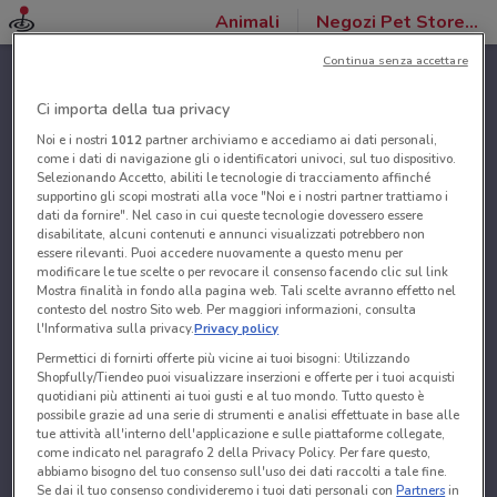
Animali
Negozi Pet Store Conad
Continua senza accettare
Ci importa della tua privacy
Noi e i nostri
1012
partner archiviamo e accediamo ai dati personali,
come i dati di navigazione gli o identificatori univoci, sul tuo dispositivo.
Selezionando Accetto, abiliti le tecnologie di tracciamento affinché
supportino gli scopi mostrati alla voce "Noi e i nostri partner trattiamo i
dati da fornire". Nel caso in cui queste tecnologie dovessero essere
disabilitate, alcuni contenuti e annunci visualizzati potrebbero non
essere rilevanti. Puoi accedere nuovamente a questo menu per
modificare le tue scelte o per revocare il consenso facendo clic sul link
Mostra finalità in fondo alla pagina web. Tali scelte avranno effetto nel
contesto del nostro Sito web. Per maggiori informazioni, consulta
l'Informativa sulla privacy.
Privacy policy
Permettici di fornirti offerte più vicine ai tuoi bisogni: Utilizzando
Shopfully/Tiendeo puoi visualizzare inserzioni e offerte per i tuoi acquisti
quotidiani più attinenti ai tuoi gusti e al tuo mondo. Tutto questo è
possibile grazie ad una serie di strumenti e analisi effettuate in base alle
tue attività all'interno dell'applicazione e sulle piattaforme collegate,
come indicato nel paragrafo 2 della Privacy Policy. Per fare questo,
abbiamo bisogno del tuo consenso sull'uso dei dati raccolti a tale fine.
Se dai il tuo consenso condivideremo i tuoi dati personali con
Partners
in