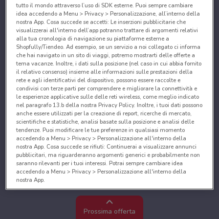
tutto il mondo attraverso l’uso di SDK esterne. Puoi sempre cambiare
idea accedendo a Menu > Privacy > Personalizzazione, all’interno della
nostra App. Cosa succede se accetti: Le inserzioni pubblicitarie che
visualizzerai all'interno dell’app potranno trattare di argomenti relativi
alla tua cronologia di navigazione su piattaforme esterne a
Shopfully/Tiendeo. Ad esempio, se un servizio a noi collegato ci informa
che hai navigato in un sito di viaggi, potremo mostrarti delle offerte a
tema vacanze. Inoltre, i dati sulla posizione (nel caso in cui abbia fornito
il relativo consenso) insieme alle informazioni sulle prestazioni della
rete e agli identificativi del dispositivo, possono essere raccolte e
condivisi con terze parti per comprendere e migliorare la connettività e
le esperienze applicative sulle delle reti wireless, come meglio indicato
nel paragrafo 13.b della nostra Privacy Policy. Inoltre, i tuoi dati possono
anche essere utilizzati per la creazione di report, ricerche di mercato,
scientifiche e statistiche, analisi basate sulla posizione e analisi delle
tendenze. Puoi modificare le tue preferenze in qualsiasi momento
accedendo a Menu > Privacy > Personalizzazione all'interno della
nostra App. Cosa succede se rifiuti: Continuerai a visualizzare annunci
pubblicitari, ma riguarderanno argomenti generici e probabilmente non
saranno rilevanti per i tuoi interessi. Potrai sempre cambiare idea
accedendo a Menu > Privacy > Personalizzazione all'interno della
nostra App.
Noi e i nostri partner trattiamo i dati per fornire:
Utilizzare dati di geolocalizzazione precisi. Scansione attiva delle
Prossima offerta
caratteristiche del dispositivo ai fini dell’identificazione. Archiviare