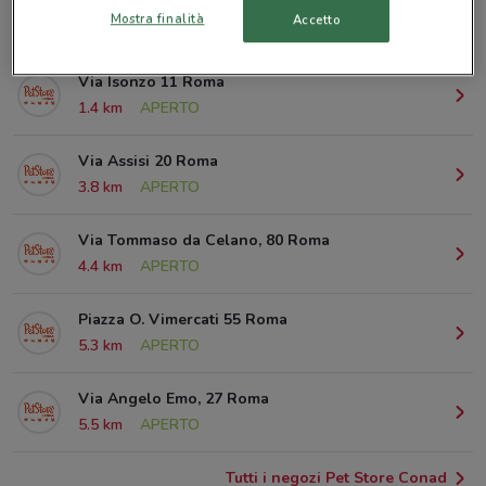
Mostra finalità
Accetto
© MapTiler
© OpenStreetMap contributors
Via Isonzo 11 Roma
1.4 km
APERTO
Via Assisi 20 Roma
3.8 km
APERTO
Via Tommaso da Celano, 80 Roma
4.4 km
APERTO
Piazza O. Vimercati 55 Roma
5.3 km
APERTO
Via Angelo Emo, 27 Roma
5.5 km
APERTO
Tutti i negozi Pet Store Conad