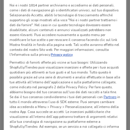
chiamando il negozio.
Noi e i nostri
1014
partner archiviamo e accediamo ai dati personali,
come i dati di navigazione gli o identificatori univoci, sul tuo dispositivo.
Chiama il negozio
Selezionando Accetto, abiliti le tecnologie di tracciamento affinché
supportino gli scopi mostrati alla voce "Noi e i nostri partner trattiamo i
dati da fornire". Nel caso in cui queste tecnologie dovessero essere
disabilitate, alcuni contenuti e annunci visualizzati potrebbero non
Aperto
essere rilevanti. Puoi accedere nuovamente a questo menu per
Lunedì
Martedì
Mercoledì
Giovedì
Venerdì
08:30 / 20:00
08:30 / 20:00
08:30 / 20:00
08:30 / 20:00
08:30 / 20:00
Sabato
08:30 / 20:00
modificare le tue scelte o per revocare il consenso facendo clic sul link
Domenica
08:30 / 20:00
Mostra finalità in fondo alla pagina web. Tali scelte avranno effetto nel
06 21490320
contesto del nostro Sito web. Per maggiori informazioni, consulta
l'Informativa sulla privacy.
Privacy policy
PET G.F. SRL
Permettici di fornirti offerte più vicine ai tuoi bisogni: Utilizzando
Shopfully/Tiendeo puoi visualizzare inserzioni e offerte per i tuoi acquisti
quotidiani più attinenti ai tuoi gusti e al tuo mondo. Tutto questo è
possibile grazie ad una serie di strumenti e analisi effettuate in base alle
Tutte le promozioni di questo negozio
tue attività all'interno dell'applicazione e sulle piattaforme collegate,
come indicato nel paragrafo 2 della Privacy Policy. Per fare questo,
abbiamo bisogno del tuo consenso sull'uso dei dati raccolti a tale fine.
Se dai il tuo consenso condivideremo i tuoi dati personali con
Partners
in
tutto il mondo attraverso l’uso di SDK esterne. Puoi sempre cambiare
idea accedendo a Menu > Privacy > Personalizzazione, all’interno della
nostra App. Cosa succede se accetti: Le inserzioni pubblicitarie che
visualizzerai all'interno dell’app potranno trattare di argomenti relativi
alla tua cronologia di navigazione su piattaforme esterne a
Shopfully/Tiendeo. Ad esempio, se un servizio a noi collegato ci informa