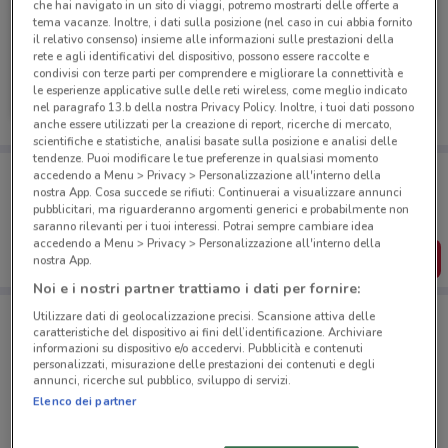
che hai navigato in un sito di viaggi, potremo mostrarti delle offerte a
tema vacanze. Inoltre, i dati sulla posizione (nel caso in cui abbia fornito
il relativo consenso) insieme alle informazioni sulle prestazioni della
rete e agli identificativi del dispositivo, possono essere raccolte e
Pet Store Conad
condivisi con terze parti per comprendere e migliorare la connettività e
le esperienze applicative sulle delle reti wireless, come meglio indicato
Scade il 08/09
1.4 km
nel paragrafo 13.b della nostra Privacy Policy. Inoltre, i tuoi dati possono
anche essere utilizzati per la creazione di report, ricerche di mercato,
scientifiche e statistiche, analisi basate sulla posizione e analisi delle
tendenze. Puoi modificare le tue preferenze in qualsiasi momento
Porta DoveConviene sempre con te!
accedendo a Menu > Privacy > Personalizzazione all'interno della
Puoi trovare le migliori offerte dei negozi vicino a te,
nostra App. Cosa succede se rifiuti: Continuerai a visualizzare annunci
salvarle e creare la tua lista del risparmio, comodamente
pubblicitari, ma riguarderanno argomenti generici e probabilmente non
dal tuo cellulare.
saranno rilevanti per i tuoi interessi. Potrai sempre cambiare idea
accedendo a Menu > Privacy > Personalizzazione all'interno della
SCARICA L’APP
nostra App.
Noi e i nostri partner trattiamo i dati per fornire:
Utilizzare dati di geolocalizzazione precisi. Scansione attiva delle
caratteristiche del dispositivo ai fini dell’identificazione. Archiviare
Negozi Pet Store Conad a ROMA
informazioni su dispositivo e/o accedervi. Pubblicità e contenuti
personalizzati, misurazione delle prestazioni dei contenuti e degli
annunci, ricerche sul pubblico, sviluppo di servizi.
Elenco dei partner