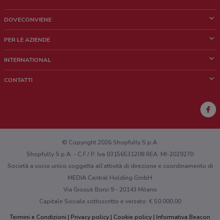
DOVECONVIENE
Cos'è DoveConviene
PER LE AZIENDE
Chi siamo
Cosa facciamo
INTERNATIONAL
News e media
Richieste commerciali e marketing
Brazil
CONTATTI
Lavora con noi
Mexico
Segnalazione punto vendita
France
Segnalazione Volantino
Australia
Hai un malfunzionamento sul web o sull'app?
New Zealand
© Copyright 2026 Shopfully S.p.A.
Shopfully S.p.A. - C.F / P. Iva 03156531208 REA: MI-2029270
Società a socio unico soggetta all’attività di direzione e coordinamento di
MEDIA Central Holding GmbH
Via Giosuè Borsi 9 - 20143 Milano
Capitale Sociale sottoscritto e versato: € 50.000,00
Termini e Condizioni
Privacy policy
Cookie policy
Informativa Beacon