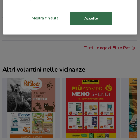
Via Appia, 482/486 Roma
8.7 km
Mostra finalità
Accetto
Via dei Corazzieri, 54/60 Roma
12.4 km
Tutti i negozi Elite Pet
Altri volantini nelle vicinanze