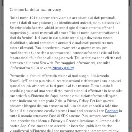
Ci importa della tua privacy
Elite Pet
Noi e i nostri
1014
partner archiviamo e accediamo ai dati personali,
Scade il 16/08
2.8 km
come i dati di navigazione gli o identificatori univoci, sul tuo dispositivo.
Selezionando Accetto, abiliti le tecnologie di tracciamento affinché
supportino gli scopi mostrati alla voce "Noi e i nostri partner trattiamo i
dati da fornire". Nel caso in cui queste tecnologie dovessero essere
disabilitate, alcuni contenuti e annunci visualizzati potrebbero non
essere rilevanti. Puoi accedere nuovamente a questo menu per
modificare le tue scelte o per revocare il consenso facendo clic sul link
Mostra finalità in fondo alla pagina web. Tali scelte avranno effetto nel
contesto del nostro Sito web. Per maggiori informazioni, consulta
l'Informativa sulla privacy.
Privacy policy
Permettici di fornirti offerte più vicine ai tuoi bisogni: Utilizzando
Shopfully/Tiendeo puoi visualizzare inserzioni e offerte per i tuoi acquisti
quotidiani più attinenti ai tuoi gusti e al tuo mondo. Tutto questo è
possibile grazie ad una serie di strumenti e analisi effettuate in base alle
tue attività all'interno dell'applicazione e sulle piattaforme collegate,
come indicato nel paragrafo 2 della Privacy Policy. Per fare questo,
Elite Pet
abbiamo bisogno del tuo consenso sull'uso dei dati raccolti a tale fine.
Se dai il tuo consenso condivideremo i tuoi dati personali con
Partners
in
Scade il 30/09
2.8 km
tutto il mondo attraverso l’uso di SDK esterne. Puoi sempre cambiare
idea accedendo a Menu > Privacy > Personalizzazione, all’interno della
nostra App. Cosa succede se accetti: Le inserzioni pubblicitarie che
visualizzerai all'interno dell’app potranno trattare di argomenti relativi