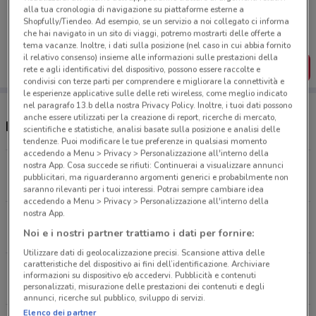
Porta DoveConviene sempre con te!
alla tua cronologia di navigazione su piattaforme esterne a
Puoi trovare le migliori offerte dei negozi vicino a te,
Shopfully/Tiendeo. Ad esempio, se un servizio a noi collegato ci informa
salvarle e creare la tua lista del risparmio, comodamente
che hai navigato in un sito di viaggi, potremo mostrarti delle offerte a
dal tuo cellulare.
tema vacanze. Inoltre, i dati sulla posizione (nel caso in cui abbia fornito
il relativo consenso) insieme alle informazioni sulle prestazioni della
SCARICA L’APP
rete e agli identificativi del dispositivo, possono essere raccolte e
condivisi con terze parti per comprendere e migliorare la connettività e
le esperienze applicative sulle delle reti wireless, come meglio indicato
nel paragrafo 13.b della nostra Privacy Policy. Inoltre, i tuoi dati possono
anche essere utilizzati per la creazione di report, ricerche di mercato,
Negozi Elite Pet nelle vicinanze
scientifiche e statistiche, analisi basate sulla posizione e analisi delle
tendenze. Puoi modificare le tue preferenze in qualsiasi momento
accedendo a Menu > Privacy > Personalizzazione all'interno della
nostra App. Cosa succede se rifiuti: Continuerai a visualizzare annunci
Via di Gracchi, 183 Roma
pubblicitari, ma riguarderanno argomenti generici e probabilmente non
2.8 km
saranno rilevanti per i tuoi interessi. Potrai sempre cambiare idea
accedendo a Menu > Privacy > Personalizzazione all'interno della
nostra App.
Viale Liegi, 31 Roma
Noi e i nostri partner trattiamo i dati per fornire:
3.5 km
Utilizzare dati di geolocalizzazione precisi. Scansione attiva delle
caratteristiche del dispositivo ai fini dell’identificazione. Archiviare
Via di Priscilla, 92 Roma
informazioni su dispositivo e/o accedervi. Pubblicità e contenuti
4.7 km
personalizzati, misurazione delle prestazioni dei contenuti e degli
annunci, ricerche sul pubblico, sviluppo di servizi.
Elenco dei partner