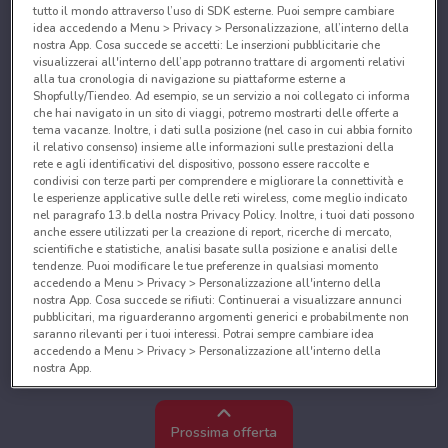
tutto il mondo attraverso l’uso di SDK esterne. Puoi sempre cambiare
idea accedendo a Menu > Privacy > Personalizzazione, all’interno della
nostra App. Cosa succede se accetti: Le inserzioni pubblicitarie che
visualizzerai all'interno dell’app potranno trattare di argomenti relativi
alla tua cronologia di navigazione su piattaforme esterne a
Shopfully/Tiendeo. Ad esempio, se un servizio a noi collegato ci informa
che hai navigato in un sito di viaggi, potremo mostrarti delle offerte a
tema vacanze. Inoltre, i dati sulla posizione (nel caso in cui abbia fornito
il relativo consenso) insieme alle informazioni sulle prestazioni della
rete e agli identificativi del dispositivo, possono essere raccolte e
condivisi con terze parti per comprendere e migliorare la connettività e
le esperienze applicative sulle delle reti wireless, come meglio indicato
nel paragrafo 13.b della nostra Privacy Policy. Inoltre, i tuoi dati possono
anche essere utilizzati per la creazione di report, ricerche di mercato,
scientifiche e statistiche, analisi basate sulla posizione e analisi delle
tendenze. Puoi modificare le tue preferenze in qualsiasi momento
accedendo a Menu > Privacy > Personalizzazione all'interno della
nostra App. Cosa succede se rifiuti: Continuerai a visualizzare annunci
pubblicitari, ma riguarderanno argomenti generici e probabilmente non
saranno rilevanti per i tuoi interessi. Potrai sempre cambiare idea
accedendo a Menu > Privacy > Personalizzazione all'interno della
nostra App.
Noi e i nostri partner trattiamo i dati per fornire:
Utilizzare dati di geolocalizzazione precisi. Scansione attiva delle
Prossima offerta
caratteristiche del dispositivo ai fini dell’identificazione. Archiviare