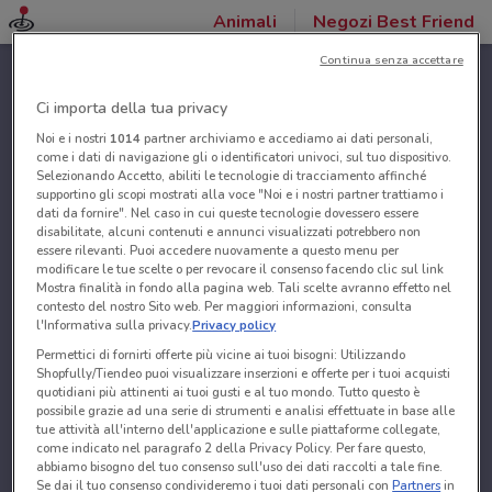
Animali
Negozi Best Friend
Continua senza accettare
Ci importa della tua privacy
Noi e i nostri
1014
partner archiviamo e accediamo ai dati personali,
come i dati di navigazione gli o identificatori univoci, sul tuo dispositivo.
Selezionando Accetto, abiliti le tecnologie di tracciamento affinché
supportino gli scopi mostrati alla voce "Noi e i nostri partner trattiamo i
dati da fornire". Nel caso in cui queste tecnologie dovessero essere
disabilitate, alcuni contenuti e annunci visualizzati potrebbero non
essere rilevanti. Puoi accedere nuovamente a questo menu per
modificare le tue scelte o per revocare il consenso facendo clic sul link
Mostra finalità in fondo alla pagina web. Tali scelte avranno effetto nel
contesto del nostro Sito web. Per maggiori informazioni, consulta
l'Informativa sulla privacy.
Privacy policy
Permettici di fornirti offerte più vicine ai tuoi bisogni: Utilizzando
Shopfully/Tiendeo puoi visualizzare inserzioni e offerte per i tuoi acquisti
quotidiani più attinenti ai tuoi gusti e al tuo mondo. Tutto questo è
possibile grazie ad una serie di strumenti e analisi effettuate in base alle
tue attività all'interno dell'applicazione e sulle piattaforme collegate,
come indicato nel paragrafo 2 della Privacy Policy. Per fare questo,
abbiamo bisogno del tuo consenso sull'uso dei dati raccolti a tale fine.
Se dai il tuo consenso condivideremo i tuoi dati personali con
Partners
in