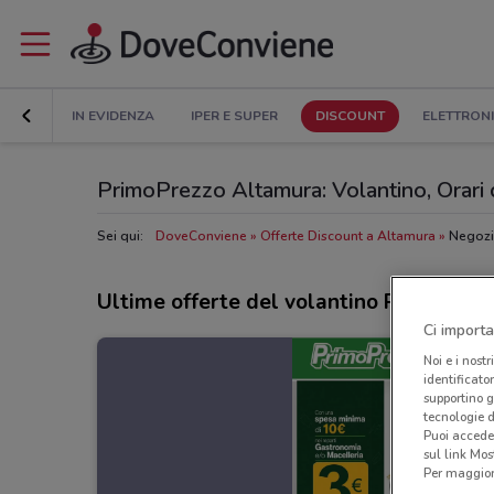
IN EVIDENZA
IPER E SUPER
DISCOUNT
ELETTRON
PrimoPrezzo Altamura: Volantino, Orari di
Sei qui:
DoveConviene
Offerte Discount a Altamura
Negozi
Ultime offerte del volantino PrimoPrez
Ci importa
Noi e i nostr
identificato
supportino g
tecnologie d
Puoi accede
sul link Mos
Per maggiori