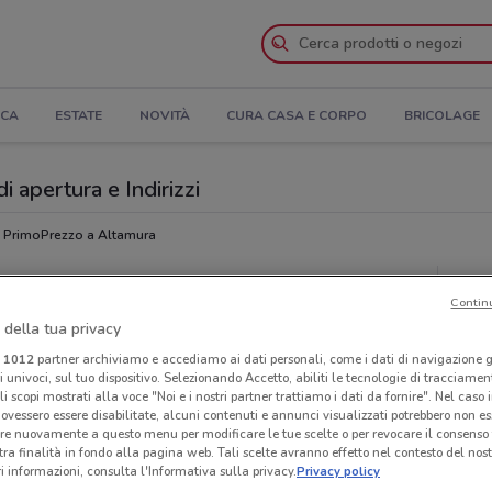
ICA
ESTATE
NOVITÀ
CURA CASA E CORPO
BRICOLAGE
 apertura e Indirizzi
 PrimoPrezzo a Altamura
zo
Neg
Contin
 della tua privacy
i
1012
partner archiviamo e accediamo ai dati personali, come i dati di navigazione g
ri univoci, sul tuo dispositivo. Selezionando Accetto, abiliti le tecnologie di tracciame
li scopi mostrati alla voce "Noi e i nostri partner trattiamo i dati da fornire". Nel caso 
ovessero essere disabilitate, alcuni contenuti e annunci visualizzati potrebbero non ess
re nuovamente a questo menu per modificare le tue scelte o per revocare il consenso
tra finalità in fondo alla pagina web. Tali scelte avranno effetto nel contesto del nost
 informazioni, consulta l'Informativa sulla privacy.
Privacy policy