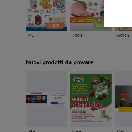
-3 GIORNI
NUOVO
MD
Todis
Action
Nuovi prodotti da provare
Sky
Foxy
Cofidis