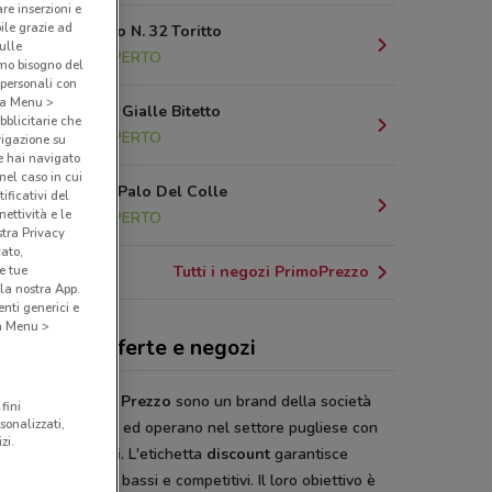
are inserzioni e
bile grazie ad
Via Quasano N. 32 Toritto
sulle
21.3 km
APERTO
amo bisogno del
 personali con
o a Menu >
Via Fiamme Gialle Bitetto
bblicitarie che
27.8 km
APERTO
vigazione su
e hai navigato
(nel caso in cui
Via Binetto Palo Del Colle
ificativi del
ettività e le
27.9 km
APERTO
stra Privacy
cato,
Tutti i negozi PrimoPrezzo
e tue
la nostra App.
nti generici e
 a Menu >
moPrezzo, offerte e negozi
ermercati Primo Prezzo
sono un brand della società
fini
sonalizzati,
lli Distribuzione
ed operano nel settore pugliese con
zi.
tale di 17
negozi
. L'etichetta
discount
garantisce
rtimento a
prezzi
bassi e competitivi. Il loro obiettivo è