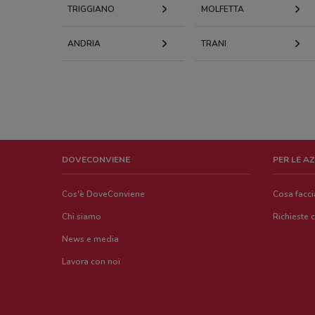
TRIGGIANO
MOLFETTA
ANDRIA
TRANI
DOVECONVIENE
PER LE A
Cos'è DoveConviene
Cosa facc
Chi siamo
Richieste 
News e media
Lavora con noi