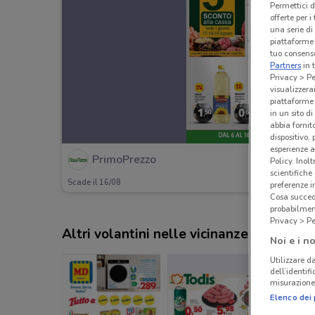
Permettici d
offerte per 
una serie di
piattaforme 
tuo consenso
Partners
in 
Privacy > Pe
visualizzera
piattaforme 
in un sito d
abbia fornit
dispositivo,
esperienze a
PrimoPrezzo
Policy. Inolt
scientifiche
Scade il 16/08
preferenze 
Cosa succede
probabilmen
Privacy > Pe
Altri volantini nelle vicinanze
Noi e i no
Utilizzare da
dell’identif
misurazione 
Elenco dei 