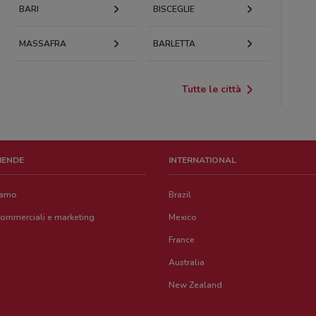
BARI
BISCEGLIE
MASSAFRA
BARLETTA
Tutte le città
ZIENDE
INTERNATIONAL
iamo
Brazil
commerciali e marketing
Mexico
France
Australia
New Zealand