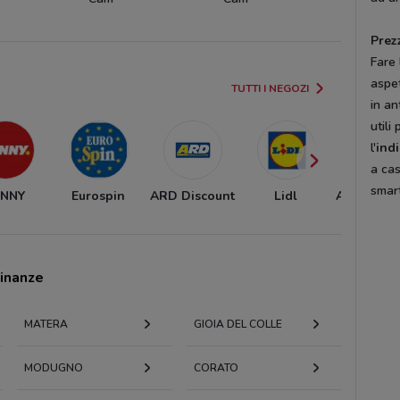
Prez
Fare
aspet
TUTTI I NEGOZI
in an
utili
l'
ind
a cas
smart
ENNY
Eurospin
ARD Discount
Lidl
Alter Disc
cinanze
MATERA
GIOIA DEL COLLE
MODUGNO
CORATO