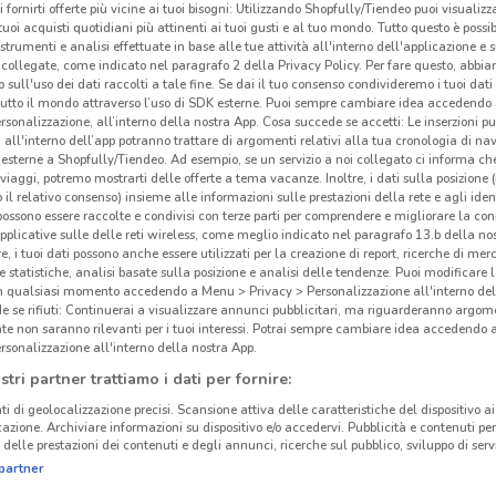
i fornirti offerte più vicine ai tuoi bisogni: Utilizzando Shopfully/Tiendeo puoi visualizz
i tuoi acquisti quotidiani più attinenti ai tuoi gusti e al tuo mondo. Tutto questo è possi
 strumenti e analisi effettuate in base alle tue attività all'interno dell'applicazione e 
collegate, come indicato nel paragrafo 2 della Privacy Policy. Per fare questo, abbi
 sull'uso dei dati raccolti a tale fine. Se dai il tuo consenso condivideremo i tuoi dati
tutto il mondo attraverso l’uso di SDK esterne. Puoi sempre cambiare idea accedend
rsonalizzazione, all’interno della nostra App. Cosa succede se accetti: Le inserzioni pu
i all'interno dell’app potranno trattare di argomenti relativi alla tua cronologia di na
esterne a Shopfully/Tiendeo. Ad esempio, se un servizio a noi collegato ci informa ch
i viaggi, potremo mostrarti delle offerte a tema vacanze. Inoltre, i dati sulla posizione 
o il relativo consenso) insieme alle informazioni sulle prestazioni della rete e agli ident
 possono essere raccolte e condivisi con terze parti per comprendere e migliorare la conn
pplicative sulle delle reti wireless, come meglio indicato nel paragrafo 13.b della no
re, i tuoi dati possono anche essere utilizzati per la creazione di report, ricerche di mer
 e statistiche, analisi basate sulla posizione e analisi delle tendenze. Puoi modificare l
18.9 km
in qualsiasi momento accedendo a Menu > Privacy > Personalizzazione all'interno del
 se rifiuti: Continuerai a visualizzare annunci pubblicitari, ma riguarderanno argome
te non saranno rilevanti per i tuoi interessi. Potrai sempre cambiare idea accedendo
Pri
rsonalizzazione all'interno della nostra App.
stri partner trattiamo i dati per fornire:
I
sup
ti di geolocalizzazione precisi. Scansione attiva delle caratteristiche del dispositivo ai 
icazione. Archiviare informazioni su dispositivo e/o accedervi. Pubblicità e contenuti per
Care
delle prestazioni dei contenuti e degli annunci, ricerche sul pubblico, sviluppo di servi
un to
partner
asso