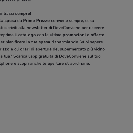
zi bassi sempre!
 la
spesa
da
Primo Prezzo
conviene sempre, cosa
ti iscriviti alla newsletter di DoveConviene per ricevere
teprima il
catalogo
con le ultime
promozioni
e
offerte
 per pianificare la tua
spesa risparmiando
. Vuoi sapere
irizzo
e gli
orari
di apertura del supermercato più vicino
a tua? Scarica l'app gratuita di DoveConviene sul tuo
phone e scopri anche le aperture straordinarie.
ount
Al Discount
Qui Discount
SpeSì