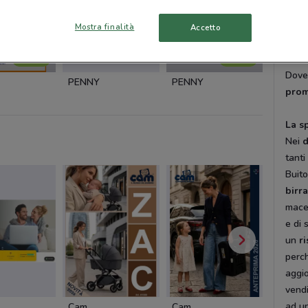
quell
di pr
Mostra finalità
Accetto
migli
march
NUOVO
NUOVO
DoveC
PENNY
PENNY
Eurosp
prom
La s
Nei
d
tanti
Buito
birr
macel
e di 
un
r
perch
aggio
vendi
ad u
Cam
Cam
Dacia