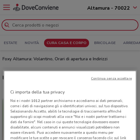
Altamura - 70022
ESTATE
NOVITÀ
CURA CASA E CORPO
BRICOLAGE
ARREDA
Foxy Altamura: Volantino, Orari di apertura e Indirizzi
Ultime offerte del volantino Foxy
Continua senza accettare
Ci importa della tua privacy
Noi e i nostri
1012
partner archiviamo e accediamo ai dati personali,
come i dati di navigazione gli o identificatori univoci, sul tuo dispositivo.
Selezionando Accetto, abiliti le tecnologie di tracciamento affinché
supportino gli scopi mostrati alla voce "Noi e i nostri partner trattiamo i
dati da fornire". Nel caso in cui queste tecnologie dovessero essere
disabilitate, alcuni contenuti e annunci visualizzati potrebbero non
essere rilevanti. Puoi accedere nuovamente a questo menu per
modificare le tue scelte o per revocare il consenso facendo clic sul link