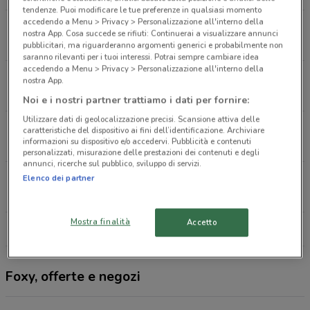
tendenze. Puoi modificare le tue preferenze in qualsiasi momento
accedendo a Menu > Privacy > Personalizzazione all'interno della
Via Sanremo, 11 Altamura
nostra App. Cosa succede se rifiuti: Continuerai a visualizzare annunci
485 m
CHIUSO
pubblicitari, ma riguarderanno argomenti generici e probabilmente non
saranno rilevanti per i tuoi interessi. Potrai sempre cambiare idea
accedendo a Menu > Privacy > Personalizzazione all'interno della
Via Sanremo, 11 Altamura
nostra App.
487 m
Noi e i nostri partner trattiamo i dati per fornire:
Utilizzare dati di geolocalizzazione precisi. Scansione attiva delle
Via la Carrera, 70 Altamura
caratteristiche del dispositivo ai fini dell’identificazione. Archiviare
informazioni su dispositivo e/o accedervi. Pubblicità e contenuti
560 m
APERTO
personalizzati, misurazione delle prestazioni dei contenuti e degli
annunci, ricerche sul pubblico, sviluppo di servizi.
Via La Carrera, 70 Altamura
Elenco dei partner
562 m
APERTO
Mostra finalità
Accetto
Tutti i negozi Foxy
Foxy, offerte e negozi