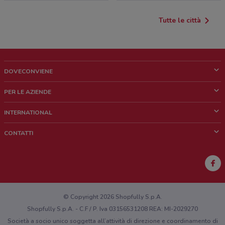
Tutte le città
DOVECONVIENE
Cos'è DoveConviene
PER LE AZIENDE
Chi siamo
Cosa facciamo
INTERNATIONAL
News e media
Richieste commerciali e marketing
Brazil
CONTATTI
Lavora con noi
Mexico
Segnalazione punto vendita
France
Segnalazione Volantino
Australia
Hai un malfunzionamento sul web o sull'app?
New Zealand
© Copyright 2026 Shopfully S.p.A.
Shopfully S.p.A. - C.F / P. Iva 03156531208 REA: MI-2029270
Società a socio unico soggetta all’attività di direzione e coordinamento di