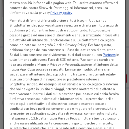
Mostra finalità in fondo alla pagina web. Tali scelte avranno effetto nel
contesto del nostro Sito web. Per maggiori informazioni, consulta
l'Informativa sulla privacy.
Privacy policy
Permettici di fornirti offerte più vicine ai tuoi bisogni: Utilizzando
Foxy
Shopfully/Tiendeo puoi visualizzare inserzioni e offerte per i tuoi acquisti
quotidiani più attinenti ai tuoi gusti e al tuo mondo. Tutto questo è
Scade giovedì
388 m
possibile grazie ad una serie di strumenti e analisi effettuate in base alle
tue attività all'interno dell'applicazione e sulle piattaforme collegate,
come indicato nel paragrafo 2 della Privacy Policy. Per fare questo,
abbiamo bisogno del tuo consenso sull'uso dei dati raccolti a tale fine.
Porta DoveConviene sempre con te!
Se dai il tuo consenso condivideremo i tuoi dati personali con
Partners
in
Puoi trovare le migliori offerte dei negozi vicino a te,
tutto il mondo attraverso l’uso di SDK esterne. Puoi sempre cambiare
salvarle e creare la tua lista del risparmio, comodamente
idea accedendo a Menu > Privacy > Personalizzazione, all’interno della
dal tuo cellulare.
nostra App. Cosa succede se accetti: Le inserzioni pubblicitarie che
visualizzerai all'interno dell’app potranno trattare di argomenti relativi
SCARICA L’APP
alla tua cronologia di navigazione su piattaforme esterne a
Shopfully/Tiendeo. Ad esempio, se un servizio a noi collegato ci informa
che hai navigato in un sito di viaggi, potremo mostrarti delle offerte a
tema vacanze. Inoltre, i dati sulla posizione (nel caso in cui abbia fornito
il relativo consenso) insieme alle informazioni sulle prestazioni della
Negozi Foxy a Altamura
rete e agli identificativi del dispositivo, possono essere raccolte e
condivisi con terze parti per comprendere e migliorare la connettività e
le esperienze applicative sulle delle reti wireless, come meglio indicato
nel paragrafo 13.b della nostra Privacy Policy. Inoltre, i tuoi dati possono
Via Vecchia Buoncammino, 88 Altamura
anche essere utilizzati per la creazione di report, ricerche di mercato,
387 m
APERTO
scientifiche e statistiche, analisi basate sulla posizione e analisi delle