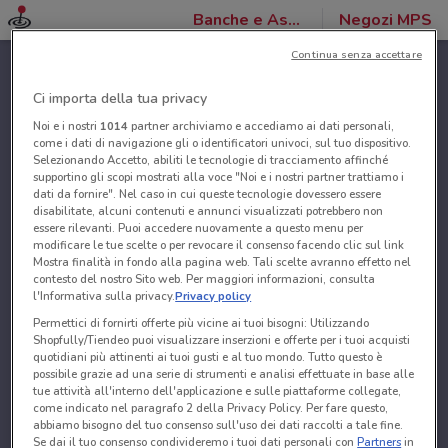
Banche e Assicurazioni
Negozi MPS
Continua senza accettare
Ci importa della tua privacy
Noi e i nostri
1014
partner archiviamo e accediamo ai dati personali,
come i dati di navigazione gli o identificatori univoci, sul tuo dispositivo.
Selezionando Accetto, abiliti le tecnologie di tracciamento affinché
supportino gli scopi mostrati alla voce "Noi e i nostri partner trattiamo i
dati da fornire". Nel caso in cui queste tecnologie dovessero essere
disabilitate, alcuni contenuti e annunci visualizzati potrebbero non
essere rilevanti. Puoi accedere nuovamente a questo menu per
modificare le tue scelte o per revocare il consenso facendo clic sul link
Mostra finalità in fondo alla pagina web. Tali scelte avranno effetto nel
contesto del nostro Sito web. Per maggiori informazioni, consulta
l'Informativa sulla privacy.
Privacy policy
Permettici di fornirti offerte più vicine ai tuoi bisogni: Utilizzando
Shopfully/Tiendeo puoi visualizzare inserzioni e offerte per i tuoi acquisti
quotidiani più attinenti ai tuoi gusti e al tuo mondo. Tutto questo è
possibile grazie ad una serie di strumenti e analisi effettuate in base alle
tue attività all'interno dell'applicazione e sulle piattaforme collegate,
come indicato nel paragrafo 2 della Privacy Policy. Per fare questo,
abbiamo bisogno del tuo consenso sull'uso dei dati raccolti a tale fine.
Se dai il tuo consenso condivideremo i tuoi dati personali con
Partners
in