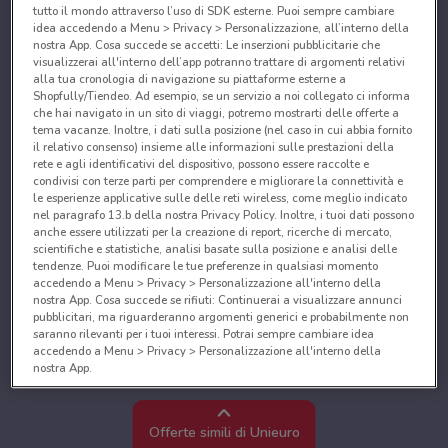
tutto il mondo attraverso l’uso di SDK esterne. Puoi sempre cambiare
idea accedendo a Menu > Privacy > Personalizzazione, all’interno della
nostra App. Cosa succede se accetti: Le inserzioni pubblicitarie che
visualizzerai all'interno dell’app potranno trattare di argomenti relativi
alla tua cronologia di navigazione su piattaforme esterne a
Shopfully/Tiendeo. Ad esempio, se un servizio a noi collegato ci informa
che hai navigato in un sito di viaggi, potremo mostrarti delle offerte a
tema vacanze. Inoltre, i dati sulla posizione (nel caso in cui abbia fornito
il relativo consenso) insieme alle informazioni sulle prestazioni della
rete e agli identificativi del dispositivo, possono essere raccolte e
condivisi con terze parti per comprendere e migliorare la connettività e
le esperienze applicative sulle delle reti wireless, come meglio indicato
nel paragrafo 13.b della nostra Privacy Policy. Inoltre, i tuoi dati possono
anche essere utilizzati per la creazione di report, ricerche di mercato,
scientifiche e statistiche, analisi basate sulla posizione e analisi delle
tendenze. Puoi modificare le tue preferenze in qualsiasi momento
accedendo a Menu > Privacy > Personalizzazione all'interno della
nostra App. Cosa succede se rifiuti: Continuerai a visualizzare annunci
pubblicitari, ma riguarderanno argomenti generici e probabilmente non
saranno rilevanti per i tuoi interessi. Potrai sempre cambiare idea
accedendo a Menu > Privacy > Personalizzazione all'interno della
nostra App.
Noi e i nostri partner trattiamo i dati per fornire:
Utilizzare dati di geolocalizzazione precisi. Scansione attiva delle
Offerte simili di Unieuro
caratteristiche del dispositivo ai fini dell’identificazione. Archiviare