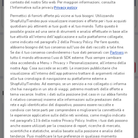
contesto del nostro Sito web. Per maggiori informazioni, consulta
l'Informativa sulla privacy.
Privacy policy
American Express
Permettici di fornirti offerte più vicine ai tuoi bisogni: Utilizzando
Shopfully/Tiendeo puoi visualizzare inserzioni e offerte per i tuoi acquisti
Scade il 07/09
quotidiani più attinenti ai tuoi gusti e al tuo mondo. Tutto questo è
possibile grazie ad una serie di strumenti e analisi effettuate in base alle
tue attività all'interno dell'applicazione e sulle piattaforme collegate,
Porta DoveConviene sempre con te!
come indicato nel paragrafo 2 della Privacy Policy. Per fare questo,
Puoi trovare le migliori offerte dei negozi vicino a te,
abbiamo bisogno del tuo consenso sull'uso dei dati raccolti a tale fine.
salvarle e creare la tua lista del risparmio, comodamente
Se dai il tuo consenso condivideremo i tuoi dati personali con
Partners
in
dal tuo cellulare.
tutto il mondo attraverso l’uso di SDK esterne. Puoi sempre cambiare
idea accedendo a Menu > Privacy > Personalizzazione, all’interno della
SCARICA L’APP
nostra App. Cosa succede se accetti: Le inserzioni pubblicitarie che
visualizzerai all'interno dell’app potranno trattare di argomenti relativi
alla tua cronologia di navigazione su piattaforme esterne a
Shopfully/Tiendeo. Ad esempio, se un servizio a noi collegato ci informa
che hai navigato in un sito di viaggi, potremo mostrarti delle offerte a
Negozi American Express a Altamura
tema vacanze. Inoltre, i dati sulla posizione (nel caso in cui abbia fornito
il relativo consenso) insieme alle informazioni sulle prestazioni della
rete e agli identificativi del dispositivo, possono essere raccolte e
condivisi con terze parti per comprendere e migliorare la connettività e
le esperienze applicative sulle delle reti wireless, come meglio indicato
nel paragrafo 13.b della nostra Privacy Policy. Inoltre, i tuoi dati possono
anche essere utilizzati per la creazione di report, ricerche di mercato,
scientifiche e statistiche, analisi basate sulla posizione e analisi delle
tendenze. Puoi modificare le tue preferenze in qualsiasi momento