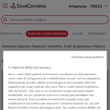
Altamura - 70022
SPORT E MODA
BANCHE E ASSICURAZIONI
VIAGGI
RISTORANTI
American Express Altamura: Volantino, Orari di apertura e Indirizzi
Continua senza accettare
Ultime offerte del volantino American Express
Ci importa della tua privacy
Noi e i nostri
1014
partner archiviamo e accediamo ai dati personali,
come i dati di navigazione gli o identificatori univoci, sul tuo dispositivo.
Selezionando Accetto, abiliti le tecnologie di tracciamento affinché
supportino gli scopi mostrati alla voce "Noi e i nostri partner trattiamo i
dati da fornire". Nel caso in cui queste tecnologie dovessero essere
disabilitate, alcuni contenuti e annunci visualizzati potrebbero non
essere rilevanti. Puoi accedere nuovamente a questo menu per
modificare le tue scelte o per revocare il consenso facendo clic sul link
Mostra finalità in fondo alla pagina web. Tali scelte avranno effetto nel