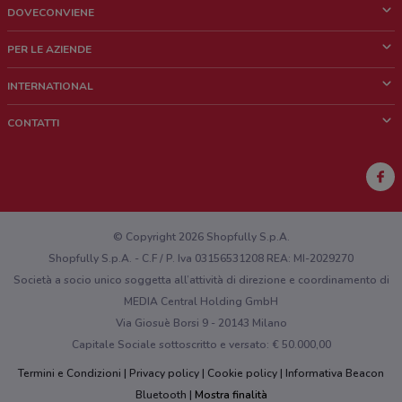
DOVECONVIENE
Cos'è DoveConviene
PER LE AZIENDE
Chi siamo
Cosa facciamo
INTERNATIONAL
News e media
Richieste commerciali e marketing
Brazil
CONTATTI
Lavora con noi
Mexico
Segnalazione punto vendita
France
Segnalazione Volantino
Australia
Hai un malfunzionamento sul web o sull'app?
New Zealand
© Copyright 2026 Shopfully S.p.A.
Shopfully S.p.A. - C.F / P. Iva 03156531208 REA: MI-2029270
Società a socio unico soggetta all’attività di direzione e coordinamento di
MEDIA Central Holding GmbH
Via Giosuè Borsi 9 - 20143 Milano
Capitale Sociale sottoscritto e versato: € 50.000,00
Termini e Condizioni
Privacy policy
Cookie policy
Informativa Beacon
Bluetooth
Mostra finalità