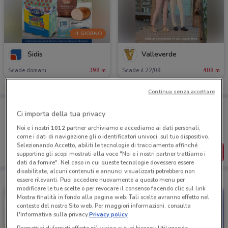
-1 GIORNO
Sidis
Valleverde
Scade domani
398 m
Scade il 22/09
408 m
Continua senza accettare
Porta DoveConviene sempre con te!
Ci importa della tua privacy
Puoi trovare le migliori offerte dei negozi vicino a te,
salvarle e creare la tua lista del risparmio, comodamente
Noi e i nostri
1012
partner archiviamo e accediamo ai dati personali,
dal tuo cellulare.
come i dati di navigazione gli o identificatori univoci, sul tuo dispositivo.
Selezionando Accetto, abiliti le tecnologie di tracciamento affinché
SCARICA L’APP
supportino gli scopi mostrati alla voce "Noi e i nostri partner trattiamo i
dati da fornire". Nel caso in cui queste tecnologie dovessero essere
disabilitate, alcuni contenuti e annunci visualizzati potrebbero non
essere rilevanti. Puoi accedere nuovamente a questo menu per
modificare le tue scelte o per revocare il consenso facendo clic sul link
Mostra finalità in fondo alla pagina web. Tali scelte avranno effetto nel
contesto del nostro Sito web. Per maggiori informazioni, consulta
l'Informativa sulla privacy.
Privacy policy
Permettici di fornirti offerte più vicine ai tuoi bisogni: Utilizzando