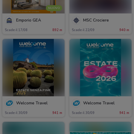
NUOVO
Emporio GEA
MSC Crociere
Scade il 17/08
892 m
Scade il 22/09
940 m
Welcome Travel
Welcome Travel
Scade il 30/09
941 m
Scade il 30/09
941 m