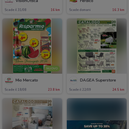
VisionOttica
Ferdico
Scade il 31/08
16 km
Scade domani
16.3 km
NUOVO
Mio Mercato
DA.GEA Superstore
Scade il 18/08
23.8 km
Scade il 22/09
24.5 km