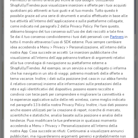
Shopfully/Tiendeo puoi visualizzare inserzioni e offerte per i tuoi acquisti
quotidiani più attinenti ai tuoi gusti e al tuo mondo. Tutto questo è
possibile grazie ad una serie di strumenti e analisi effettuate in base alle
tue attività all'interno dell'applicazione e sulle piattaforme collegate,
come indicato nel paragrafo 2 della Privacy Policy. Per fare questo,
abbiamo bisogno del tuo consenso sull'uso dei dati raccolti a tale fine.
Se dai il tuo consenso condivideremo i tuoi dati personali con
Partners
in
Hervit
Amico Shop
tutto il mondo attraverso l’uso di SDK esterne. Puoi sempre cambiare
idea accedendo a Menu > Privacy > Personalizzazione, all’interno della
Scade il 22/09
444 m
Scade il 31/08
606 m
nostra App. Cosa succede se accetti: Le inserzioni pubblicitarie che
visualizzerai all'interno dell’app potranno trattare di argomenti relativi
alla tua cronologia di navigazione su piattaforme esterne a
Shopfully/Tiendeo. Ad esempio, se un servizio a noi collegato ci informa
che hai navigato in un sito di viaggi, potremo mostrarti delle offerte a
tema vacanze. Inoltre, i dati sulla posizione (nel caso in cui abbia fornito
il relativo consenso) insieme alle informazioni sulle prestazioni della
rete e agli identificativi del dispositivo, possono essere raccolte e
condivisi con terze parti per comprendere e migliorare la connettività e
le esperienze applicative sulle delle reti wireless, come meglio indicato
nel paragrafo 13.b della nostra Privacy Policy. Inoltre, i tuoi dati possono
anche essere utilizzati per la creazione di report, ricerche di mercato,
scientifiche e statistiche, analisi basate sulla posizione e analisi delle
tendenze. Puoi modificare le tue preferenze in qualsiasi momento
accedendo a Menu > Privacy > Personalizzazione all'interno della
Fazzini
Le Mille
nostra App. Cosa succede se rifiuti: Continuerai a visualizzare annunci
pubblicitari, ma riguarderanno argomenti generici e probabilmente non
Scade il 31/12
611 m
Scade il 16/08
747 m