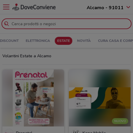
Alcamo - 91011
DISCOUNT
ELETTRONICA
ESTATE
NOVITÀ
CURA CASA E COR
Volantini Estate a Alcamo
NUOVO