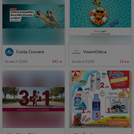
Costa Crociere
VisionOttica
Scade il 22/09
941 m
Scade il 02/09
16 km
-1 GIORNO