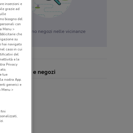
are inserzioni e
bile grazie ad
sulle
amo bisogno del
 personali con
o a Menu >
Non ci sono negozi nelle vicinanze
bblicitarie che
vigazione su
e hai navigato
(nel caso in cui
ificativi del
ettività e le
stra Privacy
cato,
alt, offerte e negozi
e tue
la nostra App.
nti generici e
 a Menu >
fini
sonalizzati,
zi.