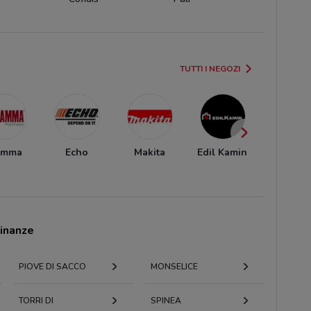
TUTTI I NEGOZI
amma
Echo
Makita
Edil Kamin
Einhel
cinanze
PIOVE DI SACCO
MONSELICE
TORRI DI
SPINEA