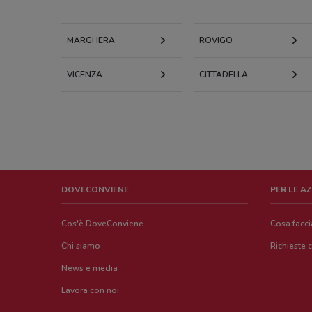
MARGHERA
ROVIGO
VICENZA
CITTADELLA
DOVECONVIENE
PER LE A
Cos'è DoveConviene
Cosa facc
Chi siamo
Richieste 
News e media
Lavora con noi