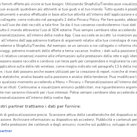
i fornirti offerte più vicine ai tuoi bisogni: Utilizzando Shopfully/Tiendeo puoi visualizz
i tuoi acquisti quotidiani più attinenti ai tuoi gusti e al tuo mondo. Tutto questo è possi
 strumenti e analisi effettuate in base alle tue attività all'interno dell'applicazione e 
collegate, come indicato nel paragrafo 2 della Privacy Policy. Per fare questo, abbi
 sull'uso dei dati raccolti a tale fine. Se dai il tuo consenso condivideremo i tuoi dati
tutto il mondo attraverso l’uso di SDK esterne. Puoi sempre cambiare idea accedend
rsonalizzazione, all’interno della nostra App. Cosa succede se accetti: Le inserzioni pu
i all'interno dell’app potranno trattare di argomenti relativi alla tua cronologia di na
esterne a Shopfully/Tiendeo. Ad esempio, se un servizio a noi collegato ci informa ch
i viaggi, potremo mostrarti delle offerte a tema vacanze. Inoltre, i dati sulla posizione 
o il relativo consenso) insieme alle informazioni sulle prestazioni della rete e agli ident
 possono essere raccolte e condivisi con terze parti per comprendere e migliorare la conn
pplicative sulle delle reti wireless, come meglio indicato nel paragrafo 13.b della no
re, i tuoi dati possono anche essere utilizzati per la creazione di report, ricerche di mer
Dew
 e statistiche, analisi basate sulla posizione e analisi delle tendenze. Puoi modificare l
in qualsiasi momento accedendo a Menu > Privacy > Personalizzazione all'interno del
 se rifiuti: Continuerai a visualizzare annunci pubblicitari, ma riguarderanno argome
te non saranno rilevanti per i tuoi interessi. Potrai sempre cambiare idea accedendo
rsonalizzazione all'interno della nostra App.
stri partner trattiamo i dati per fornire:
ti di geolocalizzazione precisi. Scansione attiva delle caratteristiche del dispositivo ai 
icazione. Archiviare informazioni su dispositivo e/o accedervi. Pubblicità e contenuti per
delle prestazioni dei contenuti e degli annunci, ricerche sul pubblico, sviluppo di servi
partner