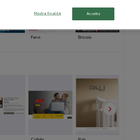
Mostra finalità
Accetto
Fervi
Bricoio
Bricoio
Cofidis
Pali
Cam