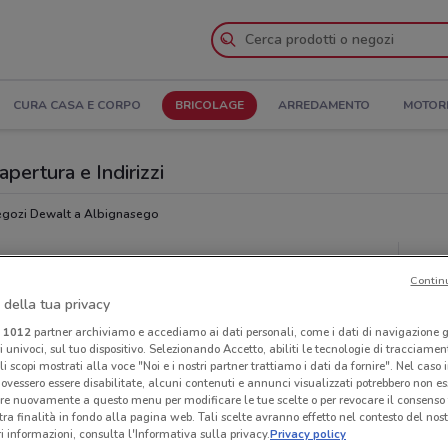
CURA CASA E CORPO
BRICOLAGE
ARREDAMENTO
MOTOR
pertura e Indirizzi
gozi Dewalt a Albignasego
Neg
Contin
 della tua privacy
i
1012
partner archiviamo e accediamo ai dati personali, come i dati di navigazione g
ri univoci, sul tuo dispositivo. Selezionando Accetto, abiliti le tecnologie di tracciame
li scopi mostrati alla voce "Noi e i nostri partner trattiamo i dati da fornire". Nel caso 
ovessero essere disabilitate, alcuni contenuti e annunci visualizzati potrebbero non ess
re nuovamente a questo menu per modificare le tue scelte o per revocare il consenso
tra finalità in fondo alla pagina web. Tali scelte avranno effetto nel contesto del nost
 informazioni, consulta l'Informativa sulla privacy.
Privacy policy