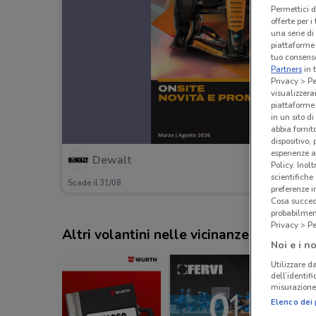
Permettici d
offerte per 
una serie di
piattaforme 
tuo consenso
Partners
in 
Privacy > Pe
visualizzera
piattaforme 
in un sito d
abbia fornit
dispositivo,
esperienze a
Dewalt
Policy. Inolt
scientifiche
Scade il 31/08
preferenze 
Cosa succede
probabilmen
Privacy > Pe
Altri volantini nelle vicinanze
Noi e i no
Utilizzare da
dell’identif
misurazione 
Elenco dei 