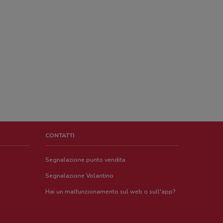
CONTATTI
Segnalazione punto vendita
Segnalazione Volantino
Hai un malfunzionamento sul web o sull'app?