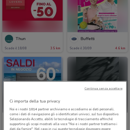
Thun
Buffetti
Scade il 18/08
3.5 km
Scade il 30/09
4.6 km
Continua senza accettare
Ci importa della tua privacy
Noi e i nostri
1014
partner archiviamo e accediamo ai dati personali,
come i dati di navigazione gli o identificatori univoci, sul tuo dispositivo.
Permaflex
Barazza
Selezionando Accetto, abiliti le tecnologie di tracciamento affinché
supportino gli scopi mostrati alla voce "Noi e i nostri partner trattiamo i
Scade il 19/08
5.3 km
Scade il 31/12
6.7 km
dati da fornire". Nel caso in cui queste tecnologie dovessero essere