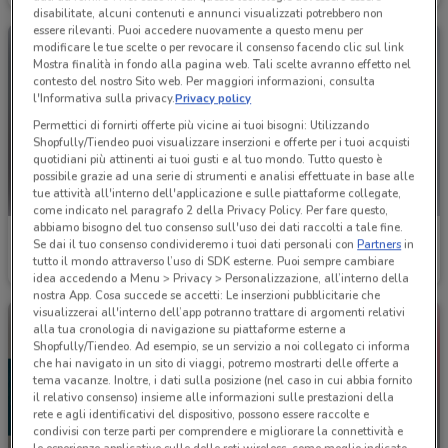
disabilitate, alcuni contenuti e annunci visualizzati potrebbero non
essere rilevanti. Puoi accedere nuovamente a questo menu per
modificare le tue scelte o per revocare il consenso facendo clic sul link
Mostra finalità in fondo alla pagina web. Tali scelte avranno effetto nel
contesto del nostro Sito web. Per maggiori informazioni, consulta
l'Informativa sulla privacy.
Privacy policy
Permettici di fornirti offerte più vicine ai tuoi bisogni: Utilizzando
Shopfully/Tiendeo puoi visualizzare inserzioni e offerte per i tuoi acquisti
quotidiani più attinenti ai tuoi gusti e al tuo mondo. Tutto questo è
possibile grazie ad una serie di strumenti e analisi effettuate in base alle
tue attività all'interno dell'applicazione e sulle piattaforme collegate,
come indicato nel paragrafo 2 della Privacy Policy. Per fare questo,
abbiamo bisogno del tuo consenso sull'uso dei dati raccolti a tale fine.
Barazza
Chateau d'Ax
Se dai il tuo consenso condivideremo i tuoi dati personali con
Partners
in
tutto il mondo attraverso l’uso di SDK esterne. Puoi sempre cambiare
Scade il 31/12
6.7 km
Scade il 31/12
7.3 km
idea accedendo a Menu > Privacy > Personalizzazione, all’interno della
nostra App. Cosa succede se accetti: Le inserzioni pubblicitarie che
visualizzerai all'interno dell’app potranno trattare di argomenti relativi
alla tua cronologia di navigazione su piattaforme esterne a
Shopfully/Tiendeo. Ad esempio, se un servizio a noi collegato ci informa
che hai navigato in un sito di viaggi, potremo mostrarti delle offerte a
tema vacanze. Inoltre, i dati sulla posizione (nel caso in cui abbia fornito
il relativo consenso) insieme alle informazioni sulle prestazioni della
rete e agli identificativi del dispositivo, possono essere raccolte e
condivisi con terze parti per comprendere e migliorare la connettività e