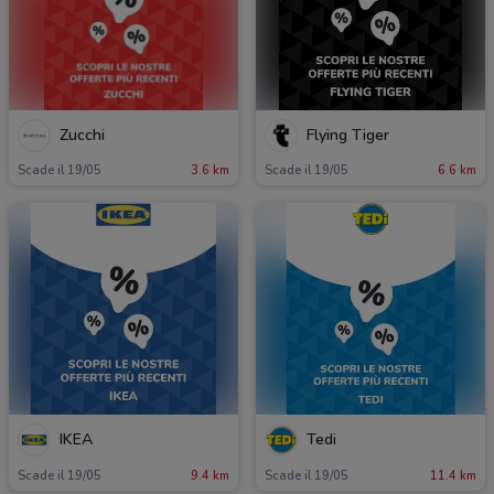
Zucchi
Flying Tiger
Scade il 19/05
3.6 km
Scade il 19/05
6.6 km
IKEA
Tedi
Scade il 19/05
9.4 km
Scade il 19/05
11.4 km