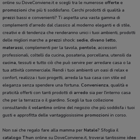
online su DoveConviene.it e scegli tra le numerose
offerte
e
promozioni
che più ti soddisfano. Cerchi prodotti di qualità a
prezzi
bassi e convenienti? Ti aspetta una vasta gamma di
complementi d'arredo dal classico al moderno eleganti e di stile,
creativi e di tendenza che renderanno unici i tuoi ambienti, prodotti
delle migliori marche a
prezzi
shock:
sedie
,
divano letto
,
materassi
, complementi per la tavola,
pentole
, accessori
professionali, coltelli da cucina
,
posateria, porcellana, utensili da
cucina
, tessuti e tutto ciò che può servire per arredare casa o la
tua attività commerciale. Rendi i tuoi ambienti un oasi di relax e
confort, realizza i tuoi progetti, arreda la tua casa con stile ed
eleganza senza spendere una fortuna.
Convenienza
, qualità e
praticità offerti con tanti prodotti di
arredo
sia per l'interno casa
che per la terrazza o il giardino. Scegli la tua collezione
consultando il
volantino
online del negozio che più soddisfa i tuoi
gusti e approfitta delle vantaggiosissime
promozioni
in corso.
Non sai che regalo fare alla mamma per
Natale
? Sfoglia il
catalogo Thun
online su DoveConviene.it, troverai tantissime
idee