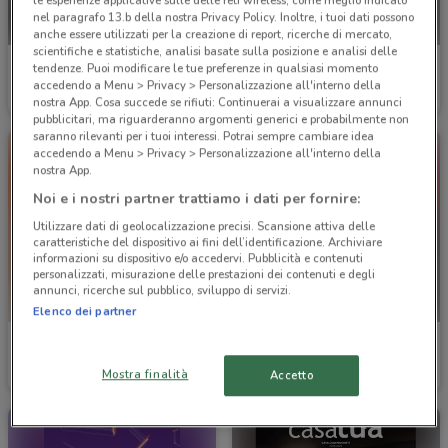
le esperienze applicative sulle delle reti wireless, come meglio indicato
nel paragrafo 13.b della nostra Privacy Policy. Inoltre, i tuoi dati possono
anche essere utilizzati per la creazione di report, ricerche di mercato,
scientifiche e statistiche, analisi basate sulla posizione e analisi delle
Divani & Divani
Errebian
tendenze. Puoi modificare le tue preferenze in qualsiasi momento
accedendo a Menu > Privacy > Personalizzazione all'interno della
Scade il 31/01
7.6 km
Scade il 31/12
8 km
nostra App. Cosa succede se rifiuti: Continuerai a visualizzare annunci
pubblicitari, ma riguarderanno argomenti generici e probabilmente non
saranno rilevanti per i tuoi interessi. Potrai sempre cambiare idea
accedendo a Menu > Privacy > Personalizzazione all'interno della
nostra App.
Noi e i nostri partner trattiamo i dati per fornire:
Utilizzare dati di geolocalizzazione precisi. Scansione attiva delle
caratteristiche del dispositivo ai fini dell’identificazione. Archiviare
informazioni su dispositivo e/o accedervi. Pubblicità e contenuti
personalizzati, misurazione delle prestazioni dei contenuti e degli
annunci, ricerche sul pubblico, sviluppo di servizi.
Elenco dei partner
Errebian
Errebian
Mostra finalità
Accetto
Scade il 31/12
8 km
Scade il 31/12
8 km