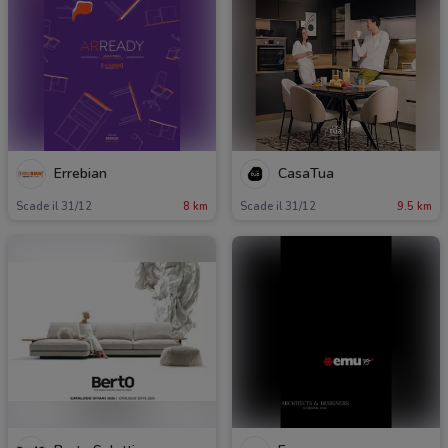
Errebian
CasaTua
Scade il 31/12
8 km
Scade il 31/12
9.5 km