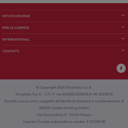
DOVECONVIENE
Cos'è DoveConviene
PER LE AZIENDE
Chi siamo
Cosa facciamo
INTERNATIONAL
News e media
Richieste commerciali e marketing
Brazil
CONTATTI
Lavora con noi
Mexico
Segnalazione punto vendita
France
Segnalazione Volantino
Australia
Hai un malfunzionamento sul web o sull'app?
New Zealand
© Copyright 2026 Shopfully S.p.A.
Shopfully S.p.A. - C.F / P. Iva 03156531208 REA: MI-2029270
Società a socio unico soggetta all’attività di direzione e coordinamento di
MEDIA Central Holding GmbH
Via Giosuè Borsi 9 - 20143 Milano
Capitale Sociale sottoscritto e versato: € 50.000,00