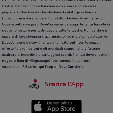
comodamente a casa tua la merce acquistata, con il pratico metodo
PayPal, tramite bonifico bancario o con una semplice carta
prepagata. Non ti resta che sfogliare il
catalogo
online su
DoveConviene.it e scegliere il prodotto che desideravi da tempo.
Cosa aspetti naviga su DoveConviene.it e scopri le tante formule di
negozi
di settore per tutti i gusti e tutte le tasche. Non perdere il
piacere di fare shopping
risparmiando
, iscriviti alla newsletter di
DoveConviene e ricevi in anteprima i
cataloghi
con le migliori
offerte
, le
promozioni
e gli eventuali
coupon
che ti faranno
usufruire di imperdibili e vantaggiosi
sconti
. Non sai dove si trova il
negozio
Ikea
di Albignasego? Non conosci le aperture
straordinarie?
Scarica qui l’app di DoveConviene
.
Scarica l’App