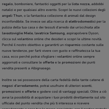
regalo
, bomboniere, fantastici oggetti per la
lista nozze,
addobbi
natalizi e per qualsiasi altro evento. Scopri le nuovi collezioni degli
angeli Thun
, o la fantastica collezione di animali dal design
inconfondibile. Se invece sei alla ricerca di
elettrodomestici
per la
pulizia della tua casa o dei tessuti d’arredo dai un’occhiata alle
lavastoviglie Miele
,
lavatrice Samsung
, aspirapolvere Dyson,
clicca sul
volantino
online che desideri e scopri le ultime novità.
Perché il nostro obiettivo e garantirti un
risparmio
costante sulle
nuove tendenze, per farti vivere con gusto e raffinatezza la tua
casa, ecco perché potrai sfogliare i
volantini
online sempre
aggiornati e consultare le
offerte
e le
promozioni
dei punti
vendita presenti a Albignasego.
Inoltre se sei possessore della carta fedeltà delle tante catene di
negozi d’arredamento
, potrai usufruire di ulteriori
sconti
,
promozioni
e
offerte
e godere così di vantaggi speciali. Oltre a ciò
avrai la possibilità di acquistare i tuoi prodotti direttamente sul sito
ufficiale del punto vendita che più ti interessa e ricevere