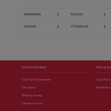
MARGHERA
ROVIGO
VICENZA
CITTADELLA
DOVECONVIENE
PER LE A
Cos'è DoveConviene
Cosa facc
Chi siamo
Richieste 
News e media
Lavora con noi