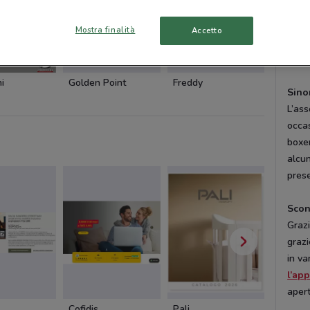
march
Lovab
Mostra finalità
Accetto
Italy
sempr
i
Golden Point
Freddy
OVS
Sino
L’ass
occas
boxer
alcun
prese
Scon
Graz
grazi
in va
l’ap
aper
Cofidis
Pali
Cam