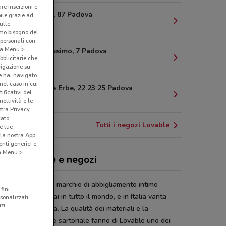
are inserzioni e
Via Rudena, 87 Padova
bile grazie ad
sulle
6.2 km
amo bisogno del
 personali con
o a Menu >
Via San Massimo, 7 Padova
bblicitarie che
6.5 km
vigazione su
e hai navigato
(nel caso in cui
Piazza Delle Erbe, 22 23 25 Padova
ificativi del
6.6 km
ettività e le
stra Privacy
cato,
Tutti i negozi Lovable
e tue
la nostra App.
nti generici e
 a Menu >
able, offerte e negozi
ble
è uno storico marchio di abbigliamento intimo
fini
ano, presente ormai in tutto il mondo, e in Italia vanta
sonalizzati,
zi.
ssimi punti vendita. La qualità dei materiali e la
catezza dello stile sartoriale fanno di Lovable uno dei