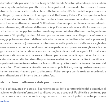
i fornirti offerte più vicine ai tuoi bisogni: Utilizzando Shopfully/Tiendeo puoi visualizz
i tuoi acquisti quotidiani più attinenti ai tuoi gusti e al tuo mondo. Tutto questo è possi
 strumenti e analisi effettuate in base alle tue attività all'interno dell'applicazione e 
collegate, come indicato nel paragrafo 2 della Privacy Policy. Per fare questo, abbi
 sull'uso dei dati raccolti a tale fine. Se dai il tuo consenso condivideremo i tuoi dati
tutto il mondo attraverso l’uso di SDK esterne. Puoi sempre cambiare idea accedend
rsonalizzazione, all’interno della nostra App. Cosa succede se accetti: Le inserzioni pu
i all'interno dell’app potranno trattare di argomenti relativi alla tua cronologia di na
esterne a Shopfully/Tiendeo. Ad esempio, se un servizio a noi collegato ci informa ch
i viaggi, potremo mostrarti delle offerte a tema vacanze. Inoltre, i dati sulla posizione 
o il relativo consenso) insieme alle informazioni sulle prestazioni della rete e agli ident
 possono essere raccolte e condivisi con terze parti per comprendere e migliorare la conn
pplicative sulle delle reti wireless, come meglio indicato nel paragrafo 13.b della no
re, i tuoi dati possono anche essere utilizzati per la creazione di report, ricerche di mer
 e statistiche, analisi basate sulla posizione e analisi delle tendenze. Puoi modificare l
5.1 km
in qualsiasi momento accedendo a Menu > Privacy > Personalizzazione all'interno del
 se rifiuti: Continuerai a visualizzare annunci pubblicitari, ma riguarderanno argome
te non saranno rilevanti per i tuoi interessi. Potrai sempre cambiare idea accedendo
Lov
rsonalizzazione all'interno della nostra App.
stri partner trattiamo i dati per fornire:
Lova
ti di geolocalizzazione precisi. Scansione attiva delle caratteristiche del dispositivo ai 
itali
icazione. Archiviare informazioni su dispositivo e/o accedervi. Pubblicità e contenuti per
delle prestazioni dei contenuti e degli annunci, ricerche sul pubblico, sviluppo di servi
tanti
partner
ricer