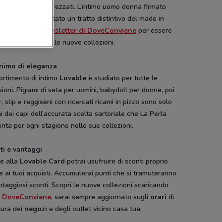
i italiani più apprezzati. L’intimo uomo donna firmato
le è ormai diventato un tratto distintivo del made in
.
Iscriviti alla newsletter di DoveConviene
per essere
e aggiornato sulle nuove collezioni.
Takko Fashion
Deichmann
NKD
nimo di eleganza
ortimento di intimo
Lovable
è studiato per tutte le
ioni. Pigiami di seta per uomini, babydoll per donne, poi
, slip e reggiseni con ricercati ricami in pizzo sono solo
i dei capi dell’accurata scelta sartoriale che La Perla
nta per ogni stagione nelle sue collezioni.
ti e vantaggi
ie alla
Lovable Card
potrai usufruire di sconti proprio
e ai tuoi acquisti. Accumulerai punti che si tramuteranno
ntaggiosi sconti. Scopri le nuove collezioni scaricando
p DoveConviene
, sarai sempre aggiornato sugli
orari
di
NUOVO
tura dei
negozi
e degli outlet vicino casa tua.
Cam
Disney
Hype