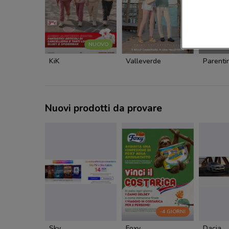
NUOVO
KiK
Valleverde
Parentin
Nuovi prodotti da provare
-4 GIORNI
Sky
Foxy
Dacia