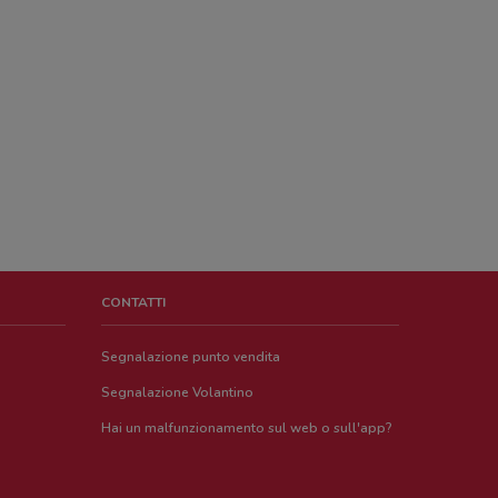
CONTATTI
Segnalazione punto vendita
Segnalazione Volantino
Hai un malfunzionamento sul web o sull'app?