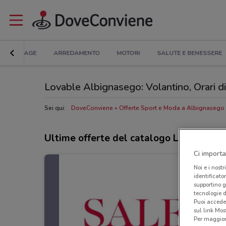
BRICOLAGE
ARREDAMENTO
MOTORI
SALUTE E BENESSERE
Lovable Albignasego: Volantino, Orari di 
Sei qui:
DoveConviene
Offerte Sport e Moda a Albignasego
Ultime offerte del catalogo Lovable
Ci importa
Noi e i nostr
identificato
supportino g
tecnologie d
Puoi accede
sul link Mos
Per maggiori