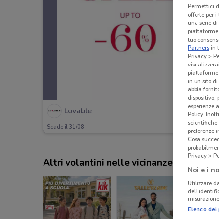
Permettici d
offerte per 
una serie di
piattaforme 
tuo consenso
Partners
in 
Privacy > Pe
visualizzera
piattaforme 
in un sito d
abbia fornit
dispositivo,
esperienze a
Lovable
Policy. Inolt
scientifiche
Scade il 31/08
preferenze 
Cosa succede
probabilmen
Privacy > Pe
Altri volantini nelle vicinanze
Noi e i no
Utilizzare da
dell’identif
misurazione 
Elenco dei 