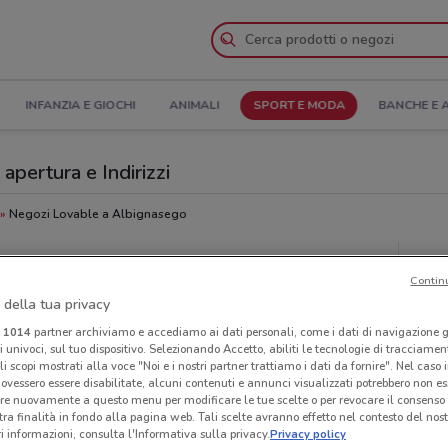
INFANZIA E GIOCHI
ANIMALI
SPORT E MODA
BANCHE E 
apertura e Indirizzi
Negozi Lovable a Albignasego
Neg
Contin
 della tua privacy
i
1014
partner archiviamo e accediamo ai dati personali, come i dati di navigazione g
ri univoci, sul tuo dispositivo. Selezionando Accetto, abiliti le tecnologie di tracciame
li scopi mostrati alla voce "Noi e i nostri partner trattiamo i dati da fornire". Nel caso 
ovessero essere disabilitate, alcuni contenuti e annunci visualizzati potrebbero non ess
re nuovamente a questo menu per modificare le tue scelte o per revocare il consenso
tra finalità in fondo alla pagina web. Tali scelte avranno effetto nel contesto del nost
 informazioni, consulta l'Informativa sulla privacy.
Privacy policy