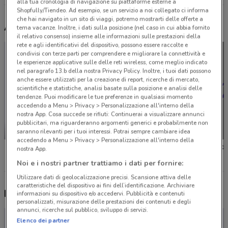
alla tua cronologia di navigazione su piattaforme esterne a
Shopfully/Tiendeo. Ad esempio, se un servizio a noi collegato ci informa
che hai navigato in un sito di viaggi, potremo mostrarti delle offerte a
Altri volantini nelle vicinanze
tema vacanze. Inoltre, i dati sulla posizione (nel caso in cui abbia fornito
il relativo consenso) insieme alle informazioni sulle prestazioni della
rete e agli identificativi del dispositivo, possono essere raccolte e
condivisi con terze parti per comprendere e migliorare la connettività e
le esperienze applicative sulle delle reti wireless, come meglio indicato
nel paragrafo 13.b della nostra Privacy Policy. Inoltre, i tuoi dati possono
anche essere utilizzati per la creazione di report, ricerche di mercato,
scientifiche e statistiche, analisi basate sulla posizione e analisi delle
tendenze. Puoi modificare le tue preferenze in qualsiasi momento
accedendo a Menu > Privacy > Personalizzazione all'interno della
nostra App. Cosa succede se rifiuti: Continuerai a visualizzare annunci
pubblicitari, ma riguarderanno argomenti generici e probabilmente non
NUOVO
saranno rilevanti per i tuoi interessi. Potrai sempre cambiare idea
accedendo a Menu > Privacy > Personalizzazione all'interno della
KiK
Valleverde
Parentin
nostra App.
Noi e i nostri partner trattiamo i dati per fornire:
Utilizzare dati di geolocalizzazione precisi. Scansione attiva delle
caratteristiche del dispositivo ai fini dell’identificazione. Archiviare
Nuovi prodotti da provare
informazioni su dispositivo e/o accedervi. Pubblicità e contenuti
personalizzati, misurazione delle prestazioni dei contenuti e degli
annunci, ricerche sul pubblico, sviluppo di servizi.
Elenco dei partner