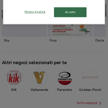
Mostra finalità
Accetto
Sky
Foxy
Dacia
Altri negozi selezionati per te
KiK
Valleverde
Parentini
Golden Point
TUTTI I NEGOZI