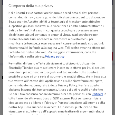
Ci importa della tua privacy
Foot Locker
Noi e i nostri
1012
partner archiviamo e accediamo ai dati personali,
come i dati di navigazione gli o identificatori univoci, sul tuo dispositivo.
Scade il 30/09
6.8 km
Selezionando Accetto, abiliti le tecnologie di tracciamento affinché
supportino gli scopi mostrati alla voce "Noi e i nostri partner trattiamo i
dati da fornire". Nel caso in cui queste tecnologie dovessero essere
Porta DoveConviene sempre con te!
disabilitate, alcuni contenuti e annunci visualizzati potrebbero non
Puoi trovare le migliori offerte dei negozi vicino a te,
essere rilevanti. Puoi accedere nuovamente a questo menu per
salvarle e creare la tua lista del risparmio, comodamente
modificare le tue scelte o per revocare il consenso facendo clic sul link
dal tuo cellulare.
Mostra finalità in fondo alla pagina web. Tali scelte avranno effetto nel
contesto del nostro Sito web. Per maggiori informazioni, consulta
SCARICA L’APP
l'Informativa sulla privacy.
Privacy policy
Permettici di fornirti offerte più vicine ai tuoi bisogni: Utilizzando
Shopfully/Tiendeo puoi visualizzare inserzioni e offerte per i tuoi acquisti
quotidiani più attinenti ai tuoi gusti e al tuo mondo. Tutto questo è
possibile grazie ad una serie di strumenti e analisi effettuate in base alle
Negozi Foot Locker a Albignasego
tue attività all'interno dell'applicazione e sulle piattaforme collegate,
come indicato nel paragrafo 2 della Privacy Policy. Per fare questo,
abbiamo bisogno del tuo consenso sull'uso dei dati raccolti a tale fine.
Piazza Garibaldi, 11 Padova
Se dai il tuo consenso condivideremo i tuoi dati personali con
Partners
in
6.8 km
CHIUSO
tutto il mondo attraverso l’uso di SDK esterne. Puoi sempre cambiare
idea accedendo a Menu > Privacy > Personalizzazione, all’interno della
nostra App. Cosa succede se accetti: Le inserzioni pubblicitarie che
Tutti i negozi Foot Locker
visualizzerai all'interno dell’app potranno trattare di argomenti relativi