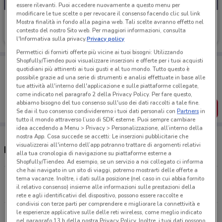
essere rilevanti. Puoi accedere nuovamente a questo menu per
modificare le tue scelte o per revocare il consenso facendo clic sul link
Buffetti
Mostra finalità in fondo alla pagina web. Tali scelte avranno effetto nel
contesto del nostro Sito web. Per maggiori informazioni, consulta
Scade il 30/09
9.5 km
l'Informativa sulla privacy.
Privacy policy
Permettici di fornirti offerte più vicine ai tuoi bisogni: Utilizzando
Shopfully/Tiendeo puoi visualizzare inserzioni e offerte per i tuoi acquisti
Porta DoveConviene sempre con te!
quotidiani più attinenti ai tuoi gusti e al tuo mondo. Tutto questo è
Puoi trovare le migliori offerte dei negozi vicino a te,
possibile grazie ad una serie di strumenti e analisi effettuate in base alle
salvarle e creare la tua lista del risparmio, comodamente
tue attività all'interno dell'applicazione e sulle piattaforme collegate,
dal tuo cellulare.
come indicato nel paragrafo 2 della Privacy Policy. Per fare questo,
abbiamo bisogno del tuo consenso sull'uso dei dati raccolti a tale fine.
SCARICA L’APP
Se dai il tuo consenso condivideremo i tuoi dati personali con
Partners
in
tutto il mondo attraverso l’uso di SDK esterne. Puoi sempre cambiare
idea accedendo a Menu > Privacy > Personalizzazione, all’interno della
nostra App. Cosa succede se accetti: Le inserzioni pubblicitarie che
visualizzerai all'interno dell’app potranno trattare di argomenti relativi
Negozi Buffetti a Albenga
alla tua cronologia di navigazione su piattaforme esterne a
Shopfully/Tiendeo. Ad esempio, se un servizio a noi collegato ci informa
che hai navigato in un sito di viaggi, potremo mostrarti delle offerte a
Corso Europa, 6 B/C Loano
tema vacanze. Inoltre, i dati sulla posizione (nel caso in cui abbia fornito
il relativo consenso) insieme alle informazioni sulle prestazioni della
9.4 km
rete e agli identificativi del dispositivo, possono essere raccolte e
condivisi con terze parti per comprendere e migliorare la connettività e
le esperienze applicative sulle delle reti wireless, come meglio indicato
Tutti i negozi Buffetti
nel paragrafo 13.b della nostra Privacy Policy. Inoltre, i tuoi dati possono