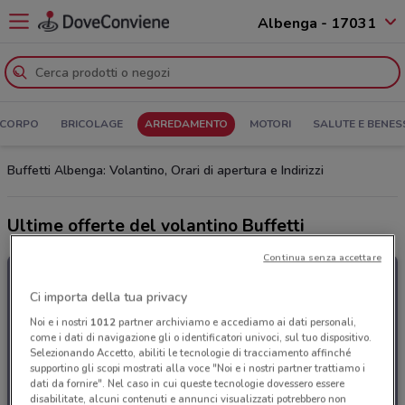
Albenga - 17031
 CORPO
BRICOLAGE
ARREDAMENTO
MOTORI
SALUTE E BENES
Buffetti Albenga: Volantino, Orari di apertura e Indirizzi
Ultime offerte del volantino Buffetti
Continua senza accettare
Ci importa della tua privacy
Noi e i nostri
1012
partner archiviamo e accediamo ai dati personali,
come i dati di navigazione gli o identificatori univoci, sul tuo dispositivo.
Selezionando Accetto, abiliti le tecnologie di tracciamento affinché
supportino gli scopi mostrati alla voce "Noi e i nostri partner trattiamo i
dati da fornire". Nel caso in cui queste tecnologie dovessero essere
disabilitate, alcuni contenuti e annunci visualizzati potrebbero non