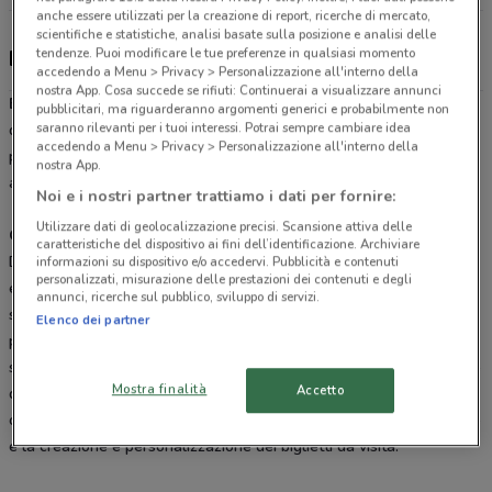
anche essere utilizzati per la creazione di report, ricerche di mercato,
scientifiche e statistiche, analisi basate sulla posizione e analisi delle
tendenze. Puoi modificare le tue preferenze in qualsiasi momento
Buffetti, offerte e negozi
accedendo a Menu > Privacy > Personalizzazione all'interno della
nostra App. Cosa succede se rifiuti: Continuerai a visualizzare annunci
Buffetti
è il rivenditore numero 1 in Italia per la vendita e la
pubblicitari, ma riguarderanno argomenti generici e probabilmente non
saranno rilevanti per i tuoi interessi. Potrai sempre cambiare idea
distribuzione di forniture per il tuo ufficio, cancelleria, cartucce,
accedendo a Menu > Privacy > Personalizzazione all'interno della
prodotti utili per archiviare i tuoi documenti, carta per fotocopie ed
nostra App.
altri accessori per la scuola.
Noi e i nostri partner trattiamo i dati per fornire:
Utilizzare dati di geolocalizzazione precisi. Scansione attiva delle
Offerte Buffetti
caratteristiche del dispositivo ai fini dell’identificazione. Archiviare
DoveConviene pubblica regolarmente le offerte online, i
volantini
informazioni su dispositivo e/o accedervi. Pubblicità e contenuti
personalizzati, misurazione delle prestazioni dei contenuti e degli
e i
cataloghi Buffetti
per preparare lo shopping presso uno dei
annunci, ricerche sul pubblico, sviluppo di servizi.
suoi punti vendita distribuiti in tutta Italia. Oltre ai prodotti in
Elenco dei partner
promozione ideali per il tuo ufficio e per organizzare la tua
scrivania di lavoro,
Buffetti
offre ai propri clienti un’ampia selezione
Mostra finalità
Accetto
di software gratuiti e specifici per svolgere al meglio i processi
operativi delle tue attività, come la gestione delle etichette adesive
e la creazione e personalizzazione dei biglietti da visita.