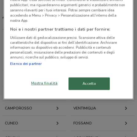
pubblicitari, ma riguarderanno argomenti generici e probabilmente non
saranno rilevanti per i tuoi interessi. Potrai sempre cambiare idea
Asta del Mobile, offerte e negozi
accedendo a Menu > Privacy > Personalizzazione all'interno della
nostra App.
-
Noi e i nostri partner trattiamo i dati per fornire:
Utilizzare dati di geolocalizzazione precisi. Scansione attiva delle
caratteristiche del dispositivo ai fini dell’identificazione. Archiviare
Offerte volantini e cataloghi per città nelle vicinanze
informazioni su dispositivo e/o accedervi. Pubblicità e contenuti
personalizzati, misurazione delle prestazioni dei contenuti e degli
annunci, ricerche sul pubblico, sviluppo di servizi.
ALBENGA
ALASSIO
Elenco dei partner
PONTEDASSIO
IMPERIA
Mostra finalità
Accetto
SAVONA
SANREMO
CAMPOROSSO
VENTIMIGLIA
CUNEO
FOSSANO