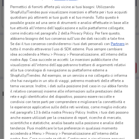
Permettici di fornirti offerte più vicine ai tuoi bisogni: Utilizzando
Shopfully/Tiendeo puoi visualizzare inserzioni e offerte per i tuoi acquisti
Asta del Mobile
quotidiani più attinenti ai tuoi gusti e al tuo mondo. Tutto questo è
Scade oggi
16.7 km
possibile grazie ad una serie di strumenti e analisi effettuate in base alle
tue attività all'interno dell'applicazione e sulle piattaforme collegate,
come indicato nel paragrafo 2 della Privacy Policy. Per fare questo,
abbiamo bisogno del tuo consenso sull'uso dei dati raccolti a tale fine.
Porta DoveConviene sempre con te!
Se dai il tuo consenso condivideremo i tuoi dati personali con
Partners
in
Puoi trovare le migliori offerte dei negozi vicino a te,
tutto il mondo attraverso l’uso di SDK esterne. Puoi sempre cambiare
salvarle e creare la tua lista del risparmio, comodamente
idea accedendo a Menu > Privacy > Personalizzazione, all’interno della
dal tuo cellulare.
nostra App. Cosa succede se accetti: Le inserzioni pubblicitarie che
visualizzerai all'interno dell’app potranno trattare di argomenti relativi
SCARICA L’APP
alla tua cronologia di navigazione su piattaforme esterne a
Shopfully/Tiendeo. Ad esempio, se un servizio a noi collegato ci informa
che hai navigato in un sito di viaggi, potremo mostrarti delle offerte a
tema vacanze. Inoltre, i dati sulla posizione (nel caso in cui abbia fornito
il relativo consenso) insieme alle informazioni sulle prestazioni della
Negozi Asta del Mobile a Albenga
rete e agli identificativi del dispositivo, possono essere raccolte e
condivisi con terze parti per comprendere e migliorare la connettività e
le esperienze applicative sulle delle reti wireless, come meglio indicato
Via Maestri Del Lavoro D'Italia, 20 Finale Ligure
nel paragrafo 13.b della nostra Privacy Policy. Inoltre, i tuoi dati possono
anche essere utilizzati per la creazione di report, ricerche di mercato,
16.7 km
CHIUSO
scientifiche e statistiche, analisi basate sulla posizione e analisi delle
tendenze. Puoi modificare le tue preferenze in qualsiasi momento
accedendo a Menu > Privacy > Personalizzazione all'interno della
Tutti i negozi Asta del Mobile
nostra App. Cosa succede se rifiuti: Continuerai a visualizzare annunci