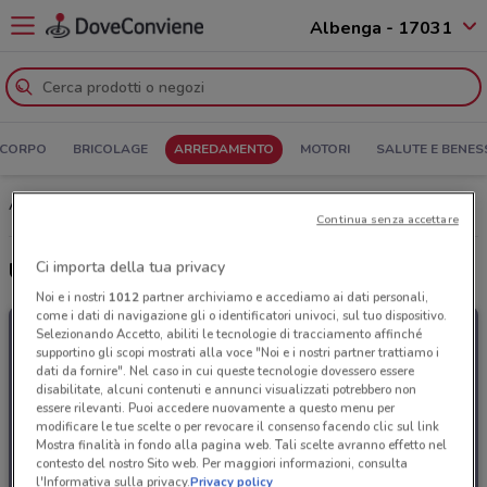
Albenga - 17031
 CORPO
BRICOLAGE
ARREDAMENTO
MOTORI
SALUTE E BENES
Asta del Mobile Albenga: Volantino, Orari di apertura e Indirizzi
Continua senza accettare
Ci importa della tua privacy
Ultime offerte del volantino Asta del Mobile
Noi e i nostri
1012
partner archiviamo e accediamo ai dati personali,
come i dati di navigazione gli o identificatori univoci, sul tuo dispositivo.
Selezionando Accetto, abiliti le tecnologie di tracciamento affinché
supportino gli scopi mostrati alla voce "Noi e i nostri partner trattiamo i
dati da fornire". Nel caso in cui queste tecnologie dovessero essere
disabilitate, alcuni contenuti e annunci visualizzati potrebbero non
essere rilevanti. Puoi accedere nuovamente a questo menu per
modificare le tue scelte o per revocare il consenso facendo clic sul link
Mostra finalità in fondo alla pagina web. Tali scelte avranno effetto nel
contesto del nostro Sito web. Per maggiori informazioni, consulta
l'Informativa sulla privacy.
Privacy policy