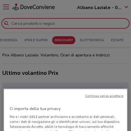
Albano Laziale - 00041
 EVIDENZA
IPER E SUPER
DISCOUNT
ELETTRONICA
ESTATE
Prix Albano Laziale: Volantino, Orari di apertura e Indirizzi
Ultimo volantino Prix
Continua senza accettare
Ci importa della tua privacy
Noi e i nostri
1012
partner archiviamo e accediamo ai dati personali,
come i dati di navigazione gli o identificatori univoci, sul tuo dispositivo.
Selezionando Accetto, abiliti le tecnologie di tracciamento affinché