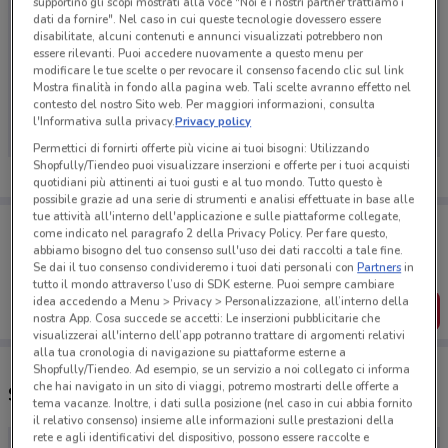
supportino gli scopi mostrati alla voce "Noi e i nostri partner trattiamo i
dati da fornire". Nel caso in cui queste tecnologie dovessero essere
disabilitate, alcuni contenuti e annunci visualizzati potrebbero non
essere rilevanti. Puoi accedere nuovamente a questo menu per
modificare le tue scelte o per revocare il consenso facendo clic sul link
Ci dispiace, al momento non abbiamo pubblicato
Mostra finalità in fondo alla pagina web. Tali scelte avranno effetto nel
volantini nella tua zona. Riprova più tardi.
contesto del nostro Sito web. Per maggiori informazioni, consulta
l'Informativa sulla privacy.
Privacy policy
Permettici di fornirti offerte più vicine ai tuoi bisogni: Utilizzando
Shopfully/Tiendeo puoi visualizzare inserzioni e offerte per i tuoi acquisti
quotidiani più attinenti ai tuoi gusti e al tuo mondo. Tutto questo è
possibile grazie ad una serie di strumenti e analisi effettuate in base alle
tue attività all'interno dell'applicazione e sulle piattaforme collegate,
Porta DoveConviene sempre con te!
come indicato nel paragrafo 2 della Privacy Policy. Per fare questo,
Puoi trovare le migliori offerte dei negozi vicino a te,
abbiamo bisogno del tuo consenso sull'uso dei dati raccolti a tale fine.
salvarle e creare la tua lista del risparmio, comodamente
Se dai il tuo consenso condivideremo i tuoi dati personali con
Partners
in
dal tuo cellulare.
tutto il mondo attraverso l’uso di SDK esterne. Puoi sempre cambiare
idea accedendo a Menu > Privacy > Personalizzazione, all’interno della
SCARICA L’APP
nostra App. Cosa succede se accetti: Le inserzioni pubblicitarie che
visualizzerai all'interno dell’app potranno trattare di argomenti relativi
alla tua cronologia di navigazione su piattaforme esterne a
Shopfully/Tiendeo. Ad esempio, se un servizio a noi collegato ci informa
che hai navigato in un sito di viaggi, potremo mostrarti delle offerte a
Supermercati Prix e orari
tema vacanze. Inoltre, i dati sulla posizione (nel caso in cui abbia fornito
il relativo consenso) insieme alle informazioni sulle prestazioni della
rete e agli identificativi del dispositivo, possono essere raccolte e