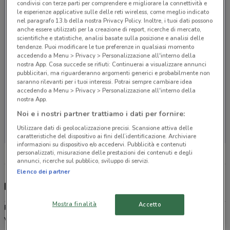
condivisi con terze parti per comprendere e migliorare la connettività e
le esperienze applicative sulle delle reti wireless, come meglio indicato
nel paragrafo 13.b della nostra Privacy Policy. Inoltre, i tuoi dati possono
anche essere utilizzati per la creazione di report, ricerche di mercato,
scientifiche e statistiche, analisi basate sulla posizione e analisi delle
tendenze. Puoi modificare le tue preferenze in qualsiasi momento
accedendo a Menu > Privacy > Personalizzazione all'interno della
nostra App. Cosa succede se rifiuti: Continuerai a visualizzare annunci
pubblicitari, ma riguarderanno argomenti generici e probabilmente non
saranno rilevanti per i tuoi interessi. Potrai sempre cambiare idea
accedendo a Menu > Privacy > Personalizzazione all'interno della
nostra App.
Noi e i nostri partner trattiamo i dati per fornire:
Non ci sono negozi nelle vicinanze
Utilizzare dati di geolocalizzazione precisi. Scansione attiva delle
caratteristiche del dispositivo ai fini dell’identificazione. Archiviare
informazioni su dispositivo e/o accedervi. Pubblicità e contenuti
personalizzati, misurazione delle prestazioni dei contenuti e degli
annunci, ricerche sul pubblico, sviluppo di servizi.
Elenco dei partner
Discount italiano
Mostra finalità
Accetto
Prix
è la catena di supermercati discount dislocati in Lombardia,
Veneto, Trentino Alto Adige e Friuli Venezia Giulia che ti permette