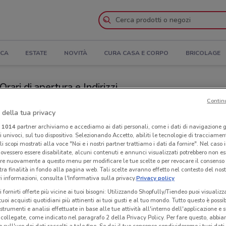
ICA
ESTATE
NOVITÀ
CURA CASA E CORPO
BRICOLAGE
rari di apertura e Indirizzi
Contin
Negozi Prestofresco a Albano Laziale
 della tua privacy
i
1014
partner archiviamo e accediamo ai dati personali, come i dati di navigazione g
ri univoci, sul tuo dispositivo. Selezionando Accetto, abiliti le tecnologie di tracciame
co
Neg
li scopi mostrati alla voce "Noi e i nostri partner trattiamo i dati da fornire". Nel caso 
ovessero essere disabilitate, alcuni contenuti e annunci visualizzati potrebbero non ess
re nuovamente a questo menu per modificare le tue scelte o per revocare il consenso
tra finalità in fondo alla pagina web. Tali scelte avranno effetto nel contesto del nost
 informazioni, consulta l'Informativa sulla privacy.
Privacy policy
i fornirti offerte più vicine ai tuoi bisogni: Utilizzando Shopfully/Tiendeo puoi visualizz
i tuoi acquisti quotidiani più attinenti ai tuoi gusti e al tuo mondo. Tutto questo è possi
 strumenti e analisi effettuate in base alle tue attività all'interno dell'applicazione e 
collegate, come indicato nel paragrafo 2 della Privacy Policy. Per fare questo, abbi