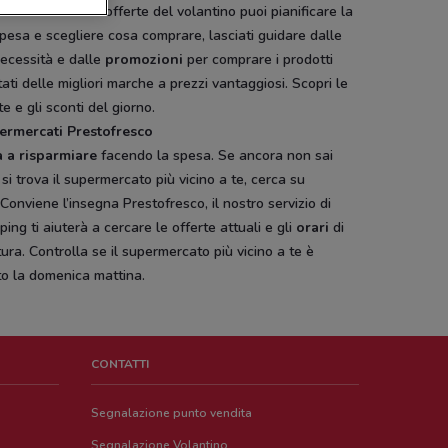
tofresco
. Con le offerte del volantino puoi pianificare la
pesa e scegliere cosa comprare, lasciati guidare dalle
necessità e dalle
promozioni
per comprare i prodotti
ati delle migliori marche a prezzi vantaggiosi. Scopri le
te e gli sconti del giorno.
permercati Prestofresco
a a risparmiare
facendo la spesa. Se ancora non sai
si trova il supermercato più vicino a te, cerca su
onviene l’insegna Prestofresco, il nostro servizio di
ing ti aiuterà a cercare le offerte attuali e gli
orari
di
ura. Controlla se il supermercato più vicino a te è
to la domenica mattina.
CONTATTI
Segnalazione punto vendita
Segnalazione Volantino