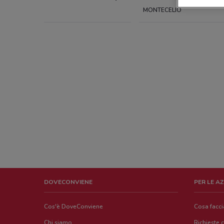
MONTECELIO
DOVECONVIENE
PER LE A
Cos'è DoveConviene
Cosa facc
Chi siamo
Richieste 