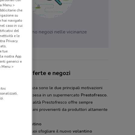
 personali con
o a Menu >
bblicitarie che
vigazione su
e hai navigato
(nel caso in cui
ificativi del
Non ci sono negozi nelle vicinanze
ettività e le
stra Privacy
cato,
e tue
la nostra App.
nti generici e
 a Menu >
stofresco, offerte e negozi
anza e convenienza sono le due principali motivazioni
fini
sonalizzati,
andare a fare la spesa in un supermercato
Prestofresco
.
zi.
 a queste due qualità Prestofresco offre sempre
tti freschi e genuini provenienti da produttori altamente
ionati.
tofresco, il volantino
due settimane puoi sfogliare il nuovo
volantino