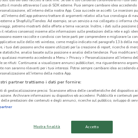
 sull'uso dei dati raccolti a tale fine. Se dai il tuo consenso condivideremo i tuoi dati
tutto il mondo attraverso l’uso di SDK esterne. Puoi sempre cambiare idea accedend
rsonalizzazione, all’interno della nostra App. Cosa succede se accetti: Le inserzioni pu
i all'interno dell’app potranno trattare di argomenti relativi alla tua cronologia di na
esterne a Shopfully/Tiendeo. Ad esempio, se un servizio a noi collegato ci informa ch
i viaggi, potremo mostrarti delle offerte a tema vacanze. Inoltre, i dati sulla posizione 
ato volantini nella tua zona. Riprova più tardi.
o il relativo consenso) insieme alle informazioni sulle prestazioni della rete e agli ident
 possono essere raccolte e condivisi con terze parti per comprendere e migliorare la conn
pplicative sulle delle reti wireless, come meglio indicato nel paragrafo 13.b della no
re, i tuoi dati possono anche essere utilizzati per la creazione di report, ricerche di mer
 e statistiche, analisi basate sulla posizione e analisi delle tendenze. Puoi modificare l
in qualsiasi momento accedendo a Menu > Privacy > Personalizzazione all'interno del
 se rifiuti: Continuerai a visualizzare annunci pubblicitari, ma riguarderanno argome
te non saranno rilevanti per i tuoi interessi. Potrai sempre cambiare idea accedendo
Pre
rsonalizzazione all'interno della nostra App.
cinanze
stri partner trattiamo i dati per fornire:
Vicin
ti di geolocalizzazione precisi. Scansione attiva delle caratteristiche del dispositivo ai 
FRASCATI
CIAMPINO
icazione. Archiviare informazioni su dispositivo e/o accedervi. Pubblicità e contenuti per
per 
delle prestazioni dei contenuti e degli annunci, ricerche sul pubblico, sviluppo di servi
Oltre
APRILIA
CISTERNA DI LATINA
partner
prodo
selez
TIVOLI
COLLEFERRO
Pres
Mostra finalità
Accetto
Ogni 
OSTIA
ANZIO