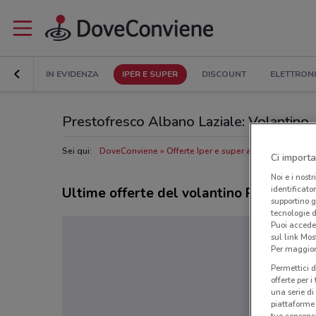
IN EVIDENZA
IPER E SUPER
DISCOUNT
ELETTRON
Prestofresco Albano Laziale: Volantino, O
Sei qui:
DoveConviene
Offerte Iper e super a Albano Laziale
Ci importa
Noi e i nostr
identificato
Ultime offerte del volantino Prestofres
supportino g
tecnologie d
Puoi accede
sul link Mos
Per maggiori
Permettici d
offerte per 
una serie di
piattaforme 