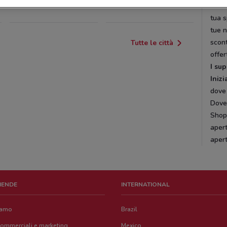
Pres
tua s
tue 
scont
Tutte le città
offer
I su
Inizi
dove 
DoveC
Shopp
apert
aper
ZIENDE
INTERNATIONAL
iamo
Brazil
commerciali e marketing
Mexico