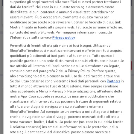
supportino gli scopi mostrati alla voce "Noi e i nostri partner trattiamo i
dati da fornire". Nel caso in cui queste tecnologie dovessero essere
Prenatal
disabilitate, alcuni contenuti e annunci visualizzati potrebbero non
essere rilevanti. Puoi accedere nuovamente a questo menu per
Scade il 17/08
13.3 km
modificare le tue scelte o per revocare il consenso facendo clic sul link
Mostra finalità in fondo alla pagina web. Tali scelte avranno effetto nel
contesto del nostro Sito web. Per maggiori informazioni, consulta
l'Informativa sulla privacy.
Privacy policy
Porta DoveConviene sempre con te!
Puoi trovare le migliori offerte dei negozi vicino a te,
Permettici di fornirti offerte più vicine ai tuoi bisogni: Utilizzando
salvarle e creare la tua lista del risparmio, comodamente
Shopfully/Tiendeo puoi visualizzare inserzioni e offerte per i tuoi acquisti
dal tuo cellulare.
quotidiani più attinenti ai tuoi gusti e al tuo mondo. Tutto questo è
possibile grazie ad una serie di strumenti e analisi effettuate in base alle
SCARICA L’APP
tue attività all'interno dell'applicazione e sulle piattaforme collegate,
come indicato nel paragrafo 2 della Privacy Policy. Per fare questo,
abbiamo bisogno del tuo consenso sull'uso dei dati raccolti a tale fine.
Se dai il tuo consenso condivideremo i tuoi dati personali con
Partners
in
tutto il mondo attraverso l’uso di SDK esterne. Puoi sempre cambiare
Negozi e orari Prénatal
idea accedendo a Menu > Privacy > Personalizzazione, all’interno della
nostra App. Cosa succede se accetti: Le inserzioni pubblicitarie che
visualizzerai all'interno dell’app potranno trattare di argomenti relativi
alla tua cronologia di navigazione su piattaforme esterne a
Via Vittore Ghiliani, 40 Rome
Shopfully/Tiendeo. Ad esempio, se un servizio a noi collegato ci informa
13.3 km
che hai navigato in un sito di viaggi, potremo mostrarti delle offerte a
tema vacanze. Inoltre, i dati sulla posizione (nel caso in cui abbia fornito
il relativo consenso) insieme alle informazioni sulle prestazioni della
Via Bernardino Alimena, 21 Roma
rete e agli identificativi del dispositivo, possono essere raccolte e