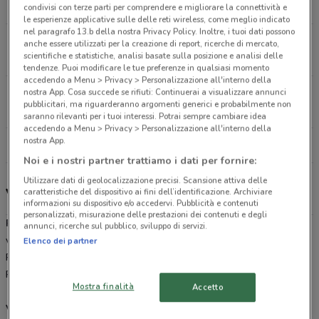
14.3 km
CHIUSO
condivisi con terze parti per comprendere e migliorare la connettività e
le esperienze applicative sulle delle reti wireless, come meglio indicato
nel paragrafo 13.b della nostra Privacy Policy. Inoltre, i tuoi dati possono
Strada Statale Pontina Km 28, 400 Pomezia
anche essere utilizzati per la creazione di report, ricerche di mercato,
scientifiche e statistiche, analisi basate sulla posizione e analisi delle
14.7 km
CHIUSO
tendenze. Puoi modificare le tue preferenze in qualsiasi momento
accedendo a Menu > Privacy > Personalizzazione all'interno della
Via Tuscolana, 761/A Roma
nostra App. Cosa succede se rifiuti: Continuerai a visualizzare annunci
pubblicitari, ma riguarderanno argomenti generici e probabilmente non
17.1 km
CHIUSO
saranno rilevanti per i tuoi interessi. Potrai sempre cambiare idea
accedendo a Menu > Privacy > Personalizzazione all'interno della
nostra App.
Tutti i negozi Prenatal
Noi e i nostri partner trattiamo i dati per fornire:
Utilizzare dati di geolocalizzazione precisi. Scansione attiva delle
Volantino, offerte e negozi Prénatal
caratteristiche del dispositivo ai fini dell’identificazione. Archiviare
informazioni su dispositivo e/o accedervi. Pubblicità e contenuti
personalizzati, misurazione delle prestazioni dei contenuti e degli
Prénatal
è una catena di moda che da 50 anni a questa parte
annunci, ricerche sul pubblico, sviluppo di servizi.
veste neonati, bimbi e donne in dolce attesa. Scopri i passeggini
Elenco dei partner
Prénatal, pratici, leggeri e funzionali, o il fasciatoio e le culle
Prénatal per i più piccini.
Mostra finalità
Accetto
Vicino alle mamme