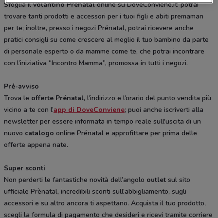
Sfoglia il
volantino Prénatal
online su DoveConviene.it: potrai
trovare tanti prodotti e accessori per i tuoi figli e abiti premaman
per te; inoltre, presso i negozi Prénatal, potrai ricevere anche
pratici consigli su come crescere al meglio il tuo bambino da parte
di personale esperto o da mamme come te, che potrai incontrare
con l’iniziativa “Incontro Mamma”, promossa in tutti i negozi.
Pré-avviso
Trova le
offerte Prénatal
, l’indirizzo e l’orario del punto vendita più
vicino a te con l’
app di DoveConviene
; puoi anche iscriverti alla
newsletter per essere informata in tempo reale sull'uscita di un
nuovo
catalogo
online Prénatal e approfittare per prima delle
offerte appena nate.
Super sconti
Non perderti le fantastiche novità dell’angolo
outlet
sul sito
ufficiale Prènatal, incredibili sconti sull’abbigliamento, sugli
accessori e su altro ancora ti aspettano. Acquista il tuo prodotto,
scegli la formula di pagamento che desideri e ricevi tramite corriere