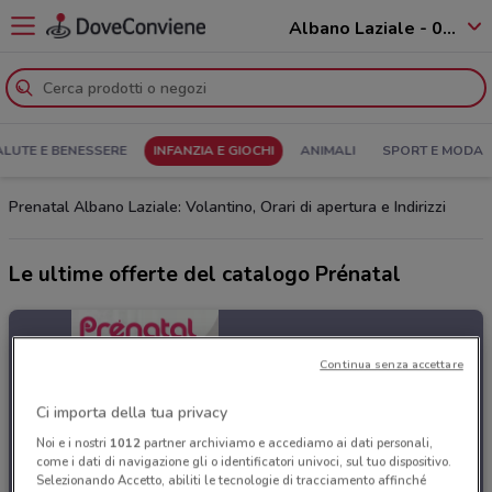
Albano Laziale - 00041
ALUTE E BENESSERE
INFANZIA E GIOCHI
ANIMALI
SPORT E MODA
Prenatal Albano Laziale: Volantino, Orari di apertura e Indirizzi
Le ultime offerte del catalogo Prénatal
Continua senza accettare
Ci importa della tua privacy
Noi e i nostri
1012
partner archiviamo e accediamo ai dati personali,
come i dati di navigazione gli o identificatori univoci, sul tuo dispositivo.
Selezionando Accetto, abiliti le tecnologie di tracciamento affinché