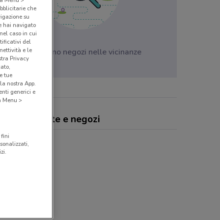
bblicitarie che
vigazione su
e hai navigato
(nel caso in cui
ificativi del
ettività e le
Non ci sono negozi nelle vicinanze
stra Privacy
cato,
e tue
la nostra App.
nti generici e
 a Menu >
auda, offerte e negozi
fini
sonalizzati,
zi.