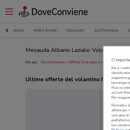
IN EVIDENZA
IPER E SUPER
DISCOUNT
ELETTRONICA
E
Mesauda Albano Laziale: Volantino, Orari 
Ci importa
Sei qui:
DoveConviene
Offerte Cura casa e corpo a Albano L
Noi e i nostr
identificato
supportino g
Ultime offerte del volantino Mesauda
tecnologie d
Puoi accede
sul link Mos
Per maggiori
Permettici d
offerte per 
una serie di
piattaforme 
tuo consenso
Partners
in 