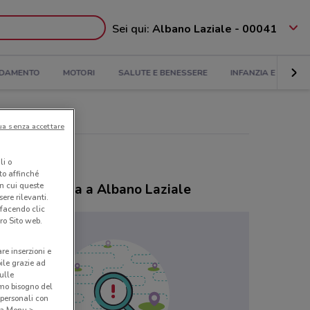
Sei qui:
Albano Laziale - 00041
DAMENTO
MOTORI
SALUTE E BENESSERE
INFANZIA E GIOCHI
ua senza accettare
li o
nto affinché
in cui queste
ozi Mesauda a Albano Laziale
ere rilevanti.
 facendo clic
ro Sito web.
are inserzioni e
bile grazie ad
sulle
amo bisogno del
 personali con
o a Menu >