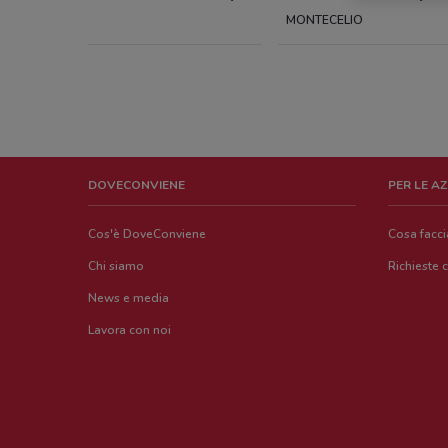
MONTECELIO
DOVECONVIENE
PER LE A
Cos'è DoveConviene
Cosa facc
Chi siamo
Richieste 
News e media
Lavora con noi