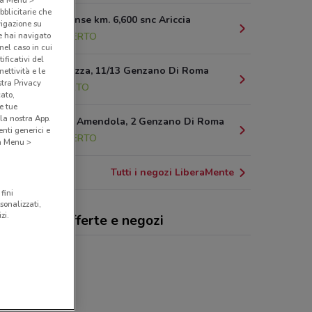
bblicitarie che
Via Nettunense km. 6,600 snc Ariccia
vigazione su
e hai navigato
2.9 km
APERTO
(nel caso in cui
ificativi del
Via O. Ferrazza, 11/13 Genzano Di Roma
ettività e le
stra Privacy
3 km
APERTO
cato,
e tue
la nostra App.
Via Giorgio Amendola, 2 Genzano Di Roma
nti generici e
3.4 km
APERTO
 a Menu >
Tutti i negozi LiberaMente
fini
sonalizzati,
zi.
eraMente, offerte e negozi