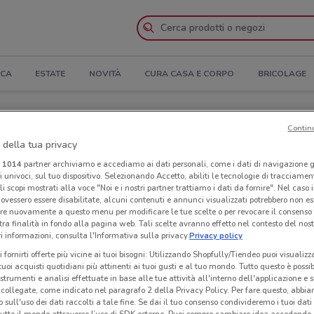
ICA
ESTATE
NOVITÀ
CURA CASA E CORPO
BRICOLAGE
ari di apertura e Indirizzi
Contin
 della tua privacy
Negozi LiberaMente a Albano Laziale
i
1014
partner archiviamo e accediamo ai dati personali, come i dati di navigazione g
ri univoci, sul tuo dispositivo. Selezionando Accetto, abiliti le tecnologie di tracciame
li scopi mostrati alla voce "Noi e i nostri partner trattiamo i dati da fornire". Nel caso 
te
Neg
ovessero essere disabilitate, alcuni contenuti e annunci visualizzati potrebbero non ess
re nuovamente a questo menu per modificare le tue scelte o per revocare il consenso
tra finalità in fondo alla pagina web. Tali scelte avranno effetto nel contesto del nost
 informazioni, consulta l'Informativa sulla privacy.
Privacy policy
i fornirti offerte più vicine ai tuoi bisogni: Utilizzando Shopfully/Tiendeo puoi visualizz
i tuoi acquisti quotidiani più attinenti ai tuoi gusti e al tuo mondo. Tutto questo è possi
 strumenti e analisi effettuate in base alle tue attività all'interno dell'applicazione e 
collegate, come indicato nel paragrafo 2 della Privacy Policy. Per fare questo, abbi
 sull'uso dei dati raccolti a tale fine. Se dai il tuo consenso condivideremo i tuoi dati
tutto il mondo attraverso l’uso di SDK esterne. Puoi sempre cambiare idea accedend