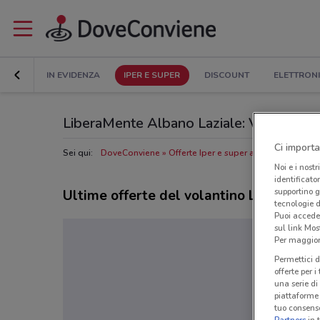
IN EVIDENZA
IPER E SUPER
DISCOUNT
ELETTRON
LiberaMente Albano Laziale: Volantino, Or
Ci importa
Sei qui:
DoveConviene
Offerte Iper e super a Albano Laziale
Noi e i nostr
identificato
supportino g
Ultime offerte del volantino LiberaMen
tecnologie d
Puoi accede
sul link Mos
Per maggiori
Permettici d
offerte per 
una serie di
piattaforme 
tuo consenso
Partners
in 