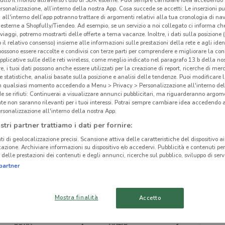
rsonalizzazione, all’interno della nostra App. Cosa succede se accetti: Le inserzioni pu
i all'interno dell’app potranno trattare di argomenti relativi alla tua cronologia di na
esterne a Shopfully/Tiendeo. Ad esempio, se un servizio a noi collegato ci informa ch
i viaggi, potremo mostrarti delle offerte a tema vacanze. Inoltre, i dati sulla posizione 
o il relativo consenso) insieme alle informazioni sulle prestazioni della rete e agli ident
 possono essere raccolte e condivisi con terze parti per comprendere e migliorare la conn
ato volantini nella tua zona. Riprova più tardi.
pplicative sulle delle reti wireless, come meglio indicato nel paragrafo 13.b della no
re, i tuoi dati possono anche essere utilizzati per la creazione di report, ricerche di mer
 e statistiche, analisi basate sulla posizione e analisi delle tendenze. Puoi modificare l
in qualsiasi momento accedendo a Menu > Privacy > Personalizzazione all'interno del
 se rifiuti: Continuerai a visualizzare annunci pubblicitari, ma riguarderanno argome
te non saranno rilevanti per i tuoi interessi. Potrai sempre cambiare idea accedendo
rsonalizzazione all'interno della nostra App.
cinanze
stri partner trattiamo i dati per fornire:
ti di geolocalizzazione precisi. Scansione attiva delle caratteristiche del dispositivo ai 
icazione. Archiviare informazioni su dispositivo e/o accedervi. Pubblicità e contenuti per
FRASCATI
CIAMPINO
delle prestazioni dei contenuti e degli annunci, ricerche sul pubblico, sviluppo di servi
Lib
partner
APRILIA
CISTERNA DI LATINA
Mostra finalità
Accetto
TIVOLI
COLLEFERRO
OSTIA
ANZIO