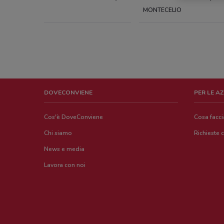
MONTECELIO
DOVECONVIENE
PER LE A
Cos'è DoveConviene
Cosa facc
Chi siamo
Richieste 
News e media
Lavora con noi