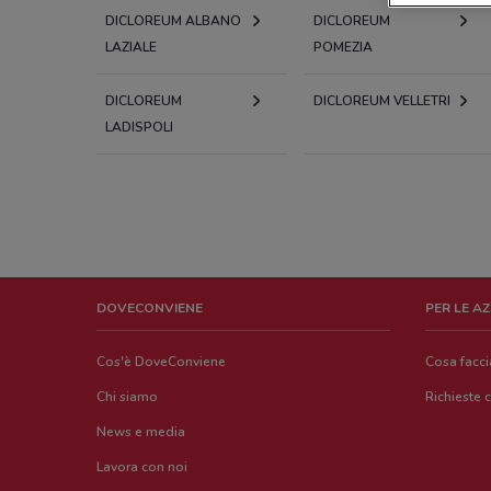
DICLOREUM ALBANO
DICLOREUM
LAZIALE
POMEZIA
DICLOREUM
DICLOREUM VELLETRI
LADISPOLI
DOVECONVIENE
PER LE A
Cos'è DoveConviene
Cosa facc
Chi siamo
Richieste 
News e media
Lavora con noi