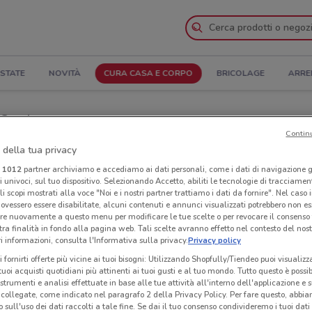
STATE
NOVITÀ
CURA CASA E CORPO
BRICOLAGE
ARRE
l Catalogo
Contin
anze
Negozi Dicloreum nelle vicinanze
 della tua privacy
i
1012
partner archiviamo e accediamo ai dati personali, come i dati di navigazione g
ri univoci, sul tuo dispositivo. Selezionando Accetto, abiliti le tecnologie di tracciame
Neg
li scopi mostrati alla voce "Noi e i nostri partner trattiamo i dati da fornire". Nel caso 
ovessero essere disabilitate, alcuni contenuti e annunci visualizzati potrebbero non ess
re nuovamente a questo menu per modificare le tue scelte o per revocare il consenso
tra finalità in fondo alla pagina web. Tali scelte avranno effetto nel contesto del nost
 informazioni, consulta l'Informativa sulla privacy.
Privacy policy
i fornirti offerte più vicine ai tuoi bisogni: Utilizzando Shopfully/Tiendeo puoi visualizz
i tuoi acquisti quotidiani più attinenti ai tuoi gusti e al tuo mondo. Tutto questo è possi
 strumenti e analisi effettuate in base alle tue attività all'interno dell'applicazione e 
collegate, come indicato nel paragrafo 2 della Privacy Policy. Per fare questo, abbi
 sull'uso dei dati raccolti a tale fine. Se dai il tuo consenso condivideremo i tuoi dati