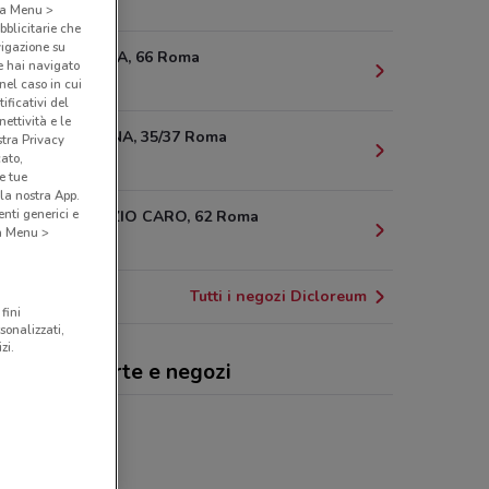
1.2 km
o a Menu >
bblicitarie che
vigazione su
VIA OSLAVIA, 66 Roma
e hai navigato
1.6 km
(nel caso in cui
ificativi del
ettività e le
VIA BEVAGNA, 35/37 Roma
stra Privacy
cato,
2 km
e tue
la nostra App.
nti generici e
VIA LUCREZIO CARO, 62 Roma
 a Menu >
2.1 km
Tutti i negozi Dicloreum
fini
sonalizzati,
zi.
loreum, offerte e negozi