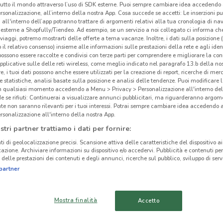
tutto il mondo attraverso l’uso di SDK esterne. Puoi sempre cambiare idea accedend
rsonalizzazione, all’interno della nostra App. Cosa succede se accetti: Le inserzioni pu
i all'interno dell’app potranno trattare di argomenti relativi alla tua cronologia di na
esterne a Shopfully/Tiendeo. Ad esempio, se un servizio a noi collegato ci informa ch
i viaggi, potremo mostrarti delle offerte a tema vacanze. Inoltre, i dati sulla posizione 
o il relativo consenso) insieme alle informazioni sulle prestazioni della rete e agli ident
ato volantini nella tua zona. Riprova più tardi.
 possono essere raccolte e condivisi con terze parti per comprendere e migliorare la conn
pplicative sulle delle reti wireless, come meglio indicato nel paragrafo 13.b della no
re, i tuoi dati possono anche essere utilizzati per la creazione di report, ricerche di mer
 e statistiche, analisi basate sulla posizione e analisi delle tendenze. Puoi modificare l
in qualsiasi momento accedendo a Menu > Privacy > Personalizzazione all'interno del
 se rifiuti: Continuerai a visualizzare annunci pubblicitari, ma riguarderanno argome
te non saranno rilevanti per i tuoi interessi. Potrai sempre cambiare idea accedendo
rsonalizzazione all'interno della nostra App.
cinanze
stri partner trattiamo i dati per fornire:
ti di geolocalizzazione precisi. Scansione attiva delle caratteristiche del dispositivo ai 
DICLOREUM
DICLOREUM
icazione. Archiviare informazioni su dispositivo e/o accedervi. Pubblicità e contenuti per
delle prestazioni dei contenuti e degli annunci, ricerche sul pubblico, sviluppo di servi
MONTEROTONDO
CIAMPINO
Dic
partner
DICLOREUM TIVOLI
DICLOREUM OSTIA
Mostra finalità
Accetto