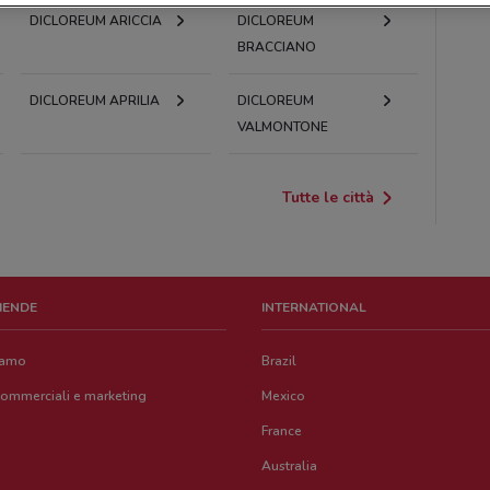
DICLOREUM ARICCIA
DICLOREUM
BRACCIANO
DICLOREUM APRILIA
DICLOREUM
VALMONTONE
Tutte le città
ZIENDE
INTERNATIONAL
iamo
Brazil
commerciali e marketing
Mexico
France
Australia