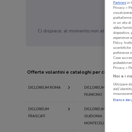
Partners
in 
Privacy > Pe
visualizzera
piattaforme 
in un sito d
abbia fornit
Ci dispiace, al momento non abbiamo pubblic
dispositivo,
esperienze a
Policy. Inolt
scientifiche
preferenze 
Cosa succede
probabilmen
Privacy > Pe
Offerte volantini e cataloghi per città nelle vi
Noi e i no
Utilizzare da
DICLOREUM ROMA
DICLOREUM
dell’identif
misurazione 
FIUMICINO
Elenco dei 
DICLOREUM
DICLOREUM
FRASCATI
GUIDONIA
MONTECELIO