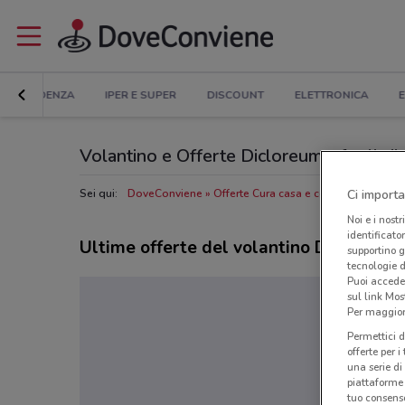
IN EVIDENZA
IPER E SUPER
DISCOUNT
ELETTRONICA
E
Volantino e Offerte Dicloreum: sfoglia i
Sei qui:
DoveConviene
Offerte Cura casa e corpo nelle vicin
Ci importa
Noi e i nostr
identificato
Ultime offerte del volantino Dicloreum
supportino g
tecnologie d
Puoi accede
sul link Mos
Per maggiori
Permettici d
offerte per 
una serie di
piattaforme 
tuo consenso