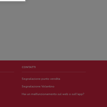
CONTATTI
Segnalazione punto vendita
Segnalazione Volantino
Hai un malfunzionamento sul web o sull'app?