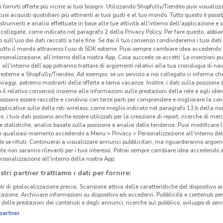
i fornirti offerte più vicine ai tuoi bisogni: Utilizzando Shopfully/Tiendeo puoi visualizz
i tuoi acquisti quotidiani più attinenti ai tuoi gusti e al tuo mondo. Tutto questo è possi
 strumenti e analisi effettuate in base alle tue attività all'interno dell'applicazione e 
collegate, come indicato nel paragrafo 2 della Privacy Policy. Per fare questo, abbi
 sull'uso dei dati raccolti a tale fine. Se dai il tuo consenso condivideremo i tuoi dati
Sis
tutto il mondo attraverso l’uso di SDK esterne. Puoi sempre cambiare idea accedend
rsonalizzazione, all’interno della nostra App. Cosa succede se accetti: Le inserzioni pu
i all'interno dell’app potranno trattare di argomenti relativi alla tua cronologia di na
Sisa
esterne a Shopfully/Tiendeo. Ad esempio, se un servizio a noi collegato ci informa ch
i viaggi, potremo mostrarti delle offerte a tema vacanze. Inoltre, i dati sulla posizione 
prese
o il relativo consenso) insieme alle informazioni sulle prestazioni della rete e agli ident
dell’
 possono essere raccolte e condivisi con terze parti per comprendere e migliorare la conn
pplicative sulle delle reti wireless, come meglio indicato nel paragrafo 13.b della no
vend
re, i tuoi dati possono anche essere utilizzati per la creazione di report, ricerche di mer
quot
 e statistiche, analisi basate sulla posizione e analisi delle tendenze. Puoi modificare l
16.7 km
per r
in qualsiasi momento accedendo a Menu > Privacy > Personalizzazione all'interno del
 se rifiuti: Continuerai a visualizzare annunci pubblicitari, ma riguarderanno argome
e non
te non saranno rilevanti per i tuoi interessi. Potrai sempre cambiare idea accedendo
rsonalizzazione all'interno della nostra App.
La s
stri partner trattiamo i dati per fornire:
Oltre
ti di geolocalizzazione precisi. Scansione attiva delle caratteristiche del dispositivo ai 
clien
icazione. Archiviare informazioni su dispositivo e/o accedervi. Pubblicità e contenuti per
delle prestazioni dei contenuti e degli annunci, ricerche sul pubblico, sviluppo di servi
anch
partner
e
Pr