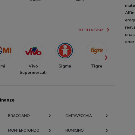
mate
All’i
eroga
reali
TUTTI I NEGOZI
una p
ener
Emi
Vivo
Sigma
Tigre
Eurosurge
Supermercati
Italia
cinanze
BRACCIANO
CIVITAVECCHIA
MONTEROTONDO
FIUMICINO