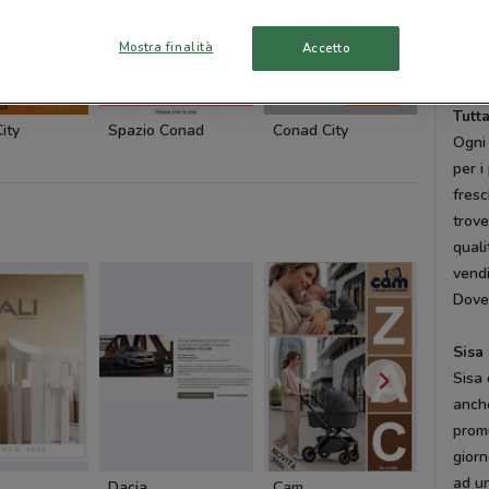
contr
vendi
Mostra finalità
Accetto
vera
-2 GIORNI
-2 GIORNI
Tutta
ity
Spazio Conad
Conad City
Conad 
Ogni
per i
fresc
trove
quali
vendi
DoveC
Sisa
Sisa
anche
prom
giorn
ad u
Dacia
Cam
Cam