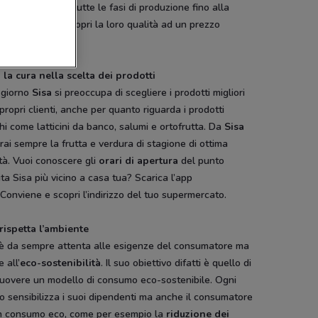
ollati da
Sisa
in tutte le fasi di produzione fino alla
ta nei negozi. Scopri la loro qualità ad un prezzo
mente basso.
-2 GIORNI
-1 GIORNO
-1 GIORNO
 la cura nella scelta dei prodotti
City
Spazio Conad
Spazio Conad
Conad
 giorno
Sisa
si preoccupa di scegliere i prodotti migliori
 propri clienti, anche per quanto riguarda i prodotti
hi come latticini da banco, salumi e ortofrutta. Da
Sisa
rai sempre la frutta e verdura di stagione di ottima
tà. Vuoi conoscere gli
orari di apertura
del punto
ta Sisa più vicino a casa tua? Scarica l’app
onviene e scopri l’indirizzo del tuo supermercato.
 rispetta l’ambiente
 è da sempre attenta alle esigenze del consumatore ma
 all’
eco-sostenibilità
. Il suo obiettivo difatti è quello di
uovere un modello di consumo eco-sostenibile. Ogni
o sensibilizza i suoi dipendenti ma anche il consumatore
n consumo eco, come per esempio la
riduzione dei
Cofidis
Hype