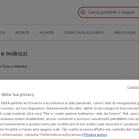
ICA
ESTATE
NOVITÀ
CURA CASA E CORPO
BRICOLAGE
e Indirizzi
i Sisa a Viterbo
Sup
Contin
 della tua privacy
i
1014
partner archiviamo e accediamo ai dati personali, come i dati di navigazione g
ri univoci, sul tuo dispositivo. Selezionando Accetto, abiliti le tecnologie di tracciame
li scopi mostrati alla voce "Noi e i nostri partner trattiamo i dati da fornire". Nel caso 
ovessero essere disabilitate, alcuni contenuti e annunci visualizzati potrebbero non ess
re nuovamente a questo menu per modificare le tue scelte o per revocare il consenso
tra finalità in fondo alla pagina web. Tali scelte avranno effetto nel contesto del nost
 informazioni, consulta l'Informativa sulla privacy.
Privacy policy