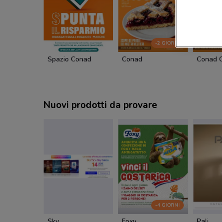
-2 GIORNI
Spazio Conad
Conad
Conad C
Nuovi prodotti da provare
-4 GIORNI
Sky
Foxy
Pali