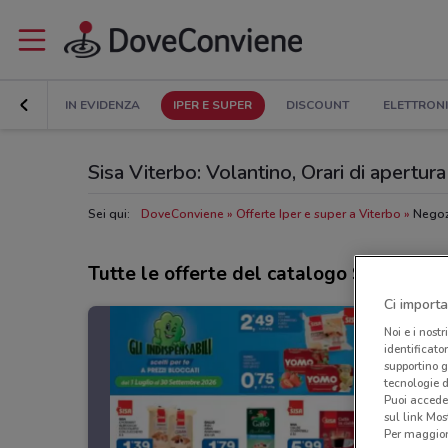
IN EVIDENZA
IPER E SUPER
DISCOUNT
ELETTRON
Sisa Viterbo: Volantino, Orari di apertura 
Sei qui:
DoveConviene
Offerte Iper e super a Viterbo
Negoz
Tutte le offerte del catalogo Sisa
Ci importa
Noi e i nostr
identificato
supportino g
tecnologie d
Puoi accede
sul link Mos
Per maggiori