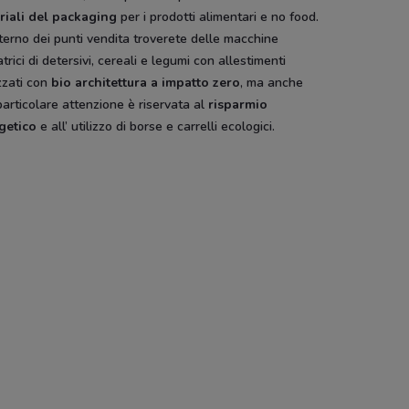
riali del packaging
per i prodotti alimentari e no food.
nterno dei punti vendita troverete delle macchine
trici di detersivi, cereali e legumi con allestimenti
zzati con
bio architettura a impatto zero
, ma anche
articolare attenzione è riservata al
risparmio
getico
e all’ utilizzo di borse e carrelli ecologici.
lati
Superconti
NaturaSì
C+C
Iper Triscount