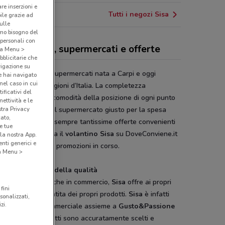
are inserzioni e
Tutti i negozi Sisa
bile grazie ad
sulle
amo bisogno del
 personali con
a - volantino, supermercati e offerte
o a Menu >
bblicitarie che
vigazione su
è una catena di supermercati nata a Carpi e oggi
e hai navigato
(nel caso in cui
nte in tutte le regioni d’Italia. La completezza
ificativi del
offerta unita alla comodità della posizione di ogni punto
ettività e le
stra Privacy
ita fanno di
Sisa
il supermercato giusto per la spesa
cato,
idiana.
Sisa
offre sempre tantissime offerte convenienti
e tue
isparmiare. Sfoglia il
volantino Sisa
su DoveConviene.it
la nostra App.
nti generici e
 perdere tutte le promozioni in corso.
 a Menu >
pesa all’insegna della qualità
 alle migliori marche in commercio,
Sisa
offre ai propri
fini
ti la qualità garantita dei propri prodotti.
Sisa
è infatti
sonalizzati,
zi.
e un marchio commerciale assieme a
Gusto&Passione
imo
. Questi prodotti sono accuratamente scelti e