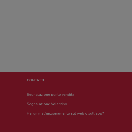
CONTATTI
Segnalazione punto vendita
Segnalazione Volantino
Hai un malfunzionamento sul web o sull'app?