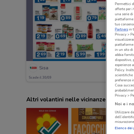
Permettici d
offerte per 
una serie di
piattaforme 
tuo consenso
Partners
in 
Privacy > Pe
visualizzera
piattaforme 
in un sito d
abbia fornit
dispositivo,
esperienze a
Sisa
Policy. Inolt
scientifiche
Scade il 30/09
preferenze 
Cosa succede
probabilmen
Privacy > Pe
Altri volantini nelle vicinanze
Noi e i no
Utilizzare da
dell’identif
misurazione 
Elenco dei 