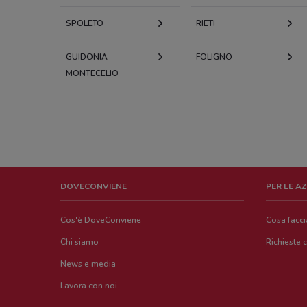
SPOLETO
RIETI
GUIDONIA
FOLIGNO
MONTECELIO
DOVECONVIENE
PER LE A
Cos'è DoveConviene
Cosa facc
Chi siamo
Richieste 
News e media
Lavora con noi