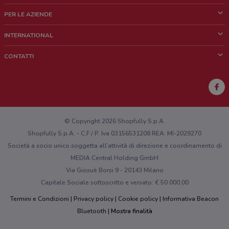
Cos'è DoveConviene
PER LE AZIENDE
Chi siamo
Cosa facciamo
INTERNATIONAL
News e media
Richieste commerciali e marketing
Brazil
CONTATTI
Lavora con noi
Mexico
Segnalazione punto vendita
France
Segnalazione Volantino
Australia
Hai un malfunzionamento sul web o sull'app?
New Zealand
© Copyright 2026 Shopfully S.p.A.
Shopfully S.p.A. - C.F / P. Iva 03156531208 REA: MI-2029270
Società a socio unico soggetta all’attività di direzione e coordinamento di
MEDIA Central Holding GmbH
Via Giosuè Borsi 9 - 20143 Milano
Capitale Sociale sottoscritto e versato: € 50.000,00
Termini e Condizioni
Privacy policy
Cookie policy
Informativa Beacon
Bluetooth
Mostra finalità