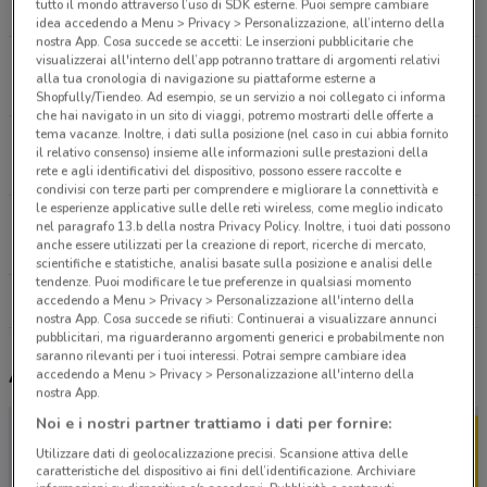
tutto il mondo attraverso l’uso di SDK esterne. Puoi sempre cambiare
13.5 km
APERTO
idea accedendo a Menu > Privacy > Personalizzazione, all’interno della
nostra App. Cosa succede se accetti: Le inserzioni pubblicitarie che
visualizzerai all'interno dell’app potranno trattare di argomenti relativi
Loc. Sant'Egidio Marta
alla tua cronologia di navigazione su piattaforme esterne a
14.2 km
Shopfully/Tiendeo. Ad esempio, se un servizio a noi collegato ci informa
che hai navigato in un sito di viaggi, potremo mostrarti delle offerte a
tema vacanze. Inoltre, i dati sulla posizione (nel caso in cui abbia fornito
Località Sant Egidio Lotto, 6 Marta
il relativo consenso) insieme alle informazioni sulle prestazioni della
14.2 km
APERTO
rete e agli identificativi del dispositivo, possono essere raccolte e
condivisi con terze parti per comprendere e migliorare la connettività e
le esperienze applicative sulle delle reti wireless, come meglio indicato
Via Verona, Snc Tuscania
nel paragrafo 13.b della nostra Privacy Policy. Inoltre, i tuoi dati possono
anche essere utilizzati per la creazione di report, ricerche di mercato,
15.1 km
APERTO
scientifiche e statistiche, analisi basate sulla posizione e analisi delle
tendenze. Puoi modificare le tue preferenze in qualsiasi momento
Tutti i negozi IN'S
accedendo a Menu > Privacy > Personalizzazione all'interno della
nostra App. Cosa succede se rifiuti: Continuerai a visualizzare annunci
pubblicitari, ma riguarderanno argomenti generici e probabilmente non
saranno rilevanti per i tuoi interessi. Potrai sempre cambiare idea
Altri volantini nelle vicinanze
accedendo a Menu > Privacy > Personalizzazione all'interno della
nostra App.
Noi e i nostri partner trattiamo i dati per fornire:
Utilizzare dati di geolocalizzazione precisi. Scansione attiva delle
caratteristiche del dispositivo ai fini dell’identificazione. Archiviare