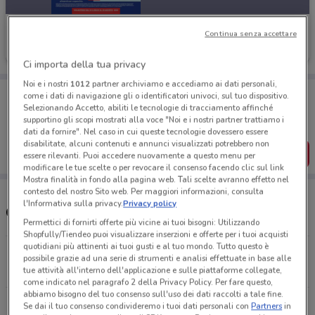
IN'S
Continua senza accettare
Scade domenica
5.1 km
Ci importa della tua privacy
Noi e i nostri
1012
partner archiviamo e accediamo ai dati personali,
Porta DoveConviene sempre con te!
come i dati di navigazione gli o identificatori univoci, sul tuo dispositivo.
Puoi trovare le migliori offerte dei negozi vicino a te,
Selezionando Accetto, abiliti le tecnologie di tracciamento affinché
salvarle e creare la tua lista del risparmio, comodamente
supportino gli scopi mostrati alla voce "Noi e i nostri partner trattiamo i
dal tuo cellulare.
dati da fornire". Nel caso in cui queste tecnologie dovessero essere
disabilitate, alcuni contenuti e annunci visualizzati potrebbero non
SCARICA L’APP
essere rilevanti. Puoi accedere nuovamente a questo menu per
modificare le tue scelte o per revocare il consenso facendo clic sul link
Mostra finalità in fondo alla pagina web. Tali scelte avranno effetto nel
contesto del nostro Sito web. Per maggiori informazioni, consulta
l'Informativa sulla privacy.
Privacy policy
Orari In's Mercato
Permettici di fornirti offerte più vicine ai tuoi bisogni: Utilizzando
Shopfully/Tiendeo puoi visualizzare inserzioni e offerte per i tuoi acquisti
quotidiani più attinenti ai tuoi gusti e al tuo mondo. Tutto questo è
Largo Santa Chiara , 11 Viterbo
possibile grazie ad una serie di strumenti e analisi effettuate in base alle
5.1 km
tue attività all'interno dell'applicazione e sulle piattaforme collegate,
come indicato nel paragrafo 2 della Privacy Policy. Per fare questo,
abbiamo bisogno del tuo consenso sull'uso dei dati raccolti a tale fine.
Via Cassia, Snc Vetralla
Se dai il tuo consenso condivideremo i tuoi dati personali con
Partners
in