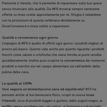
Piemonte e Veneto, che ti permette di risparmiare sulla tua spesa
senza rinunciare alla qualità. Da
IN’S
troverai sempre tantissime
offerte su linee scelte appositamente per te. Sfoglia il
volantino
con le promozioni di questa settimana direttamente su
DoveConviene.it e inizia subito a risparmiare.
Qualità e convenienza ogni giorno
L’impegno di
IN’S
è quello di offrirti ogni giorno i prodotti migliori al
prezzo più basso. Questo vale anche per quanto riguarda i prodotti
freschi come salumi e ortofrutta che viene fornita ai punti vendita
quotidianamente. Inoltre puoi scoprire la
convenienza
dei numerosi
prodotti a marchio sia nel campo alimentare sia nell’ambito della
pulizia della casa.
La qualità al 100%
Vuoi seguire un’alimentazione sana ed equilibrata?
IN’S ha
pensato anche al tuo benessere fisico, scopri la nuova
linea
Vitawell
, ricca di prodotti leggeri e gustosi, dallo yogurt magro, ai
muffin senza zucchero
per i più golosi, ai formaggi e salumi light,