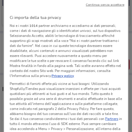
Continua senza accettare
Eurosurgelati Italia
Ci importa della tua privacy
Scade il 31/08
4.5 km
Noi e i nostri
1014
partner archiviamo e accediamo ai dati personali,
come i dati di navigazione gli o identificatori univoci, sul tuo dispositivo.
Selezionando Accetto, abiliti le tecnologie di tracciamento affinché
Porta DoveConviene sempre con te!
supportino gli scopi mostrati alla voce "Noi e i nostri partner trattiamo i
Puoi trovare le migliori offerte dei negozi vicino a te,
dati da fornire". Nel caso in cui queste tecnologie dovessero essere
salvarle e creare la tua lista del risparmio, comodamente
disabilitate, alcuni contenuti e annunci visualizzati potrebbero non
dal tuo cellulare.
essere rilevanti. Puoi accedere nuovamente a questo menu per
modificare le tue scelte o per revocare il consenso facendo clic sul link
SCARICA L’APP
Mostra finalità in fondo alla pagina web. Tali scelte avranno effetto nel
contesto del nostro Sito web. Per maggiori informazioni, consulta
l'Informativa sulla privacy.
Privacy policy
Permettici di fornirti offerte più vicine ai tuoi bisogni: Utilizzando
Negozi Eurosurgelati Italia a Viterbo
Shopfully/Tiendeo puoi visualizzare inserzioni e offerte per i tuoi acquisti
quotidiani più attinenti ai tuoi gusti e al tuo mondo. Tutto questo è
possibile grazie ad una serie di strumenti e analisi effettuate in base alle
tue attività all'interno dell'applicazione e sulle piattaforme collegate,
Via I. Garbini 109 Viterbo
come indicato nel paragrafo 2 della Privacy Policy. Per fare questo,
4.5 km
APERTO
abbiamo bisogno del tuo consenso sull'uso dei dati raccolti a tale fine.
Se dai il tuo consenso condivideremo i tuoi dati personali con
Partners
in
tutto il mondo attraverso l’uso di SDK esterne. Puoi sempre cambiare
Via del ruscello Viterbo
idea accedendo a Menu > Privacy > Personalizzazione, all’interno della