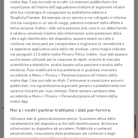
nostra App. Cosa succede se accetti: Le inserzioni pubblicitarie che
5.5 km
visualizzerai all'interno dell’app potranno trattare di argomenti relativi
alla tua cronologia di navigazione su piattaforme esterne a
Via del Ruscello SNC Viterbo
Shopfully/Tiendeo. Ad esempio, se un servizio a noi collegato ci informa
che hai navigato in un sito di viaggi, potremo mostrarti delle offerte a
13.9 km
tema vacanze. Inoltre, i dati sulla posizione (nel caso in cui abbia fornito
il relativo consenso) insieme alle informazioni sulle prestazioni della
rete e agli identificativi del dispositivo, possono essere raccolte e
Via della Resistenza 37 Ronciglione
condivisi con terze parti per comprendere e migliorare la connettività e
21.8 km
le esperienze applicative sulle delle reti wireless, come meglio indicato
nel paragrafo 13.b della nostra Privacy Policy. Inoltre, i tuoi dati possono
anche essere utilizzati per la creazione di report, ricerche di mercato,
Via Antonio Ligabue 4 Fabrica Di Roma
scientifiche e statistiche, analisi basate sulla posizione e analisi delle
23.9 km
tendenze. Puoi modificare le tue preferenze in qualsiasi momento
accedendo a Menu > Privacy > Personalizzazione all'interno della
nostra App. Cosa succede se rifiuti: Continuerai a visualizzare annunci
Tutti i negozi Eurosurgelati Italia
pubblicitari, ma riguarderanno argomenti generici e probabilmente non
saranno rilevanti per i tuoi interessi. Potrai sempre cambiare idea
accedendo a Menu > Privacy > Personalizzazione all'interno della
nostra App.
Altri volantini nelle vicinanze
Noi e i nostri partner trattiamo i dati per fornire:
Utilizzare dati di geolocalizzazione precisi. Scansione attiva delle
caratteristiche del dispositivo ai fini dell’identificazione. Archiviare
informazioni su dispositivo e/o accedervi. Pubblicità e contenuti
personalizzati, misurazione delle prestazioni dei contenuti e degli