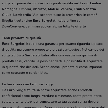
surgelati, presente con decine di punti vendita nel
Lazio
,
Emilia-
Romagna
,
Umbria
,
Abruzzo
,
Molise
,
Veneto
,
Friuli
Venezia
Giulia
,
Lombardia
. Vuoi scoprire tutte le promozioni in corso?
Sfoglia il
volantino
Euro Surgelati
Italia
online su
DoveConviene.it e rimani aggiornato su tutte le offerte.
Tanti prodotti di qualità
Euro Surgelati
Italia
è una garanzia per quanto riguarda il pesce
di qualità ma sempre proposto a prezzi vantaggiosi. Nel campo dei
surgelati
Euro Surgelati Italia
offre una vastissima gamma di
prodotti sfusi, vendibili a peso per darti la possibilità di acquistare
la quantità che desideri. Scopri anche i prodotti di carne impanati
come cotolette e cordon bleu.
La tua spesa con tanti vantaggi
Da
Euro Surgelati
Italia
potrai acquistare anche i prodotti
confezionati come funghi, verdure e minestre, paste pronte, torte
salate e tanto altro, per completare la tua spesa senza doverti
recare in altri supermercati. Vuoi conoscere l’indirizzo e gli orari del