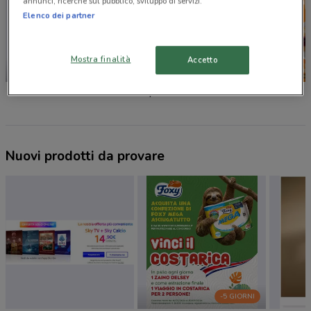
annunci, ricerche sul pubblico, sviluppo di servizi.
Elenco dei partner
Mostra finalità
Accetto
-3 GIORNI
Conad
Spazio Conad
Conad C
Nuovi prodotti da provare
-5 GIORNI