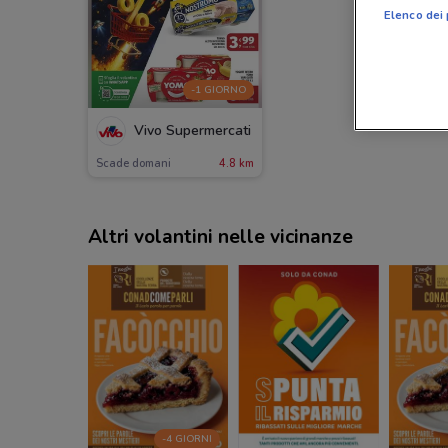
Elenco dei 
-1 GIORNO
Vivo Supermercati
Scade domani
4.8 km
Altri volantini nelle vicinanze
-4 GIORNI