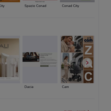
ity
Spazio Conad
Conad City
Conad 
Dacia
Cam
Cam