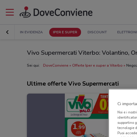
IN EVIDENZA
IPER E SUPER
DISCOUNT
ELETTRON
Vivo Supermercati Viterbo: Volantino, Orar
Sei qui:
DoveConviene
Offerte Iper e super a Viterbo
Negoz
Ultime offerte Vivo Supermercati
Ci importa
Noi e i nostr
identificato
supportino g
tecnologie d
Puoi accede