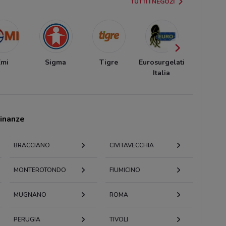
TUTTI I NEGOZI
Emi
Sigma
Tigre
Eurosurgelati
Supercon
Italia
cinanze
BRACCIANO
CIVITAVECCHIA
MONTEROTONDO
FIUMICINO
MUGNANO
ROMA
PERUGIA
TIVOLI