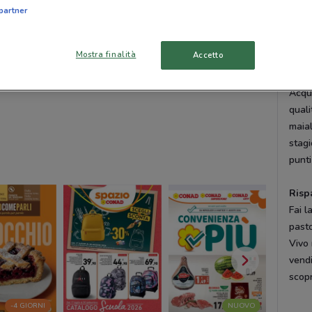
scont
partner
march
esse
Mostra finalità
Accetto
Prez
Acqui
quali
maial
stagi
punti
Risp
Fai 
pasto
Vivo 
vendi
scopr
-4 GIORNI
NUOVO