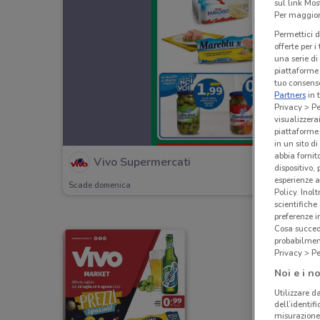
sul link Mos
Per maggiori
Permettici d
offerte per 
una serie di
piattaforme 
tuo consenso
Partners
in 
Privacy > Pe
visualizzera
piattaforme 
in un sito d
abbia fornit
Vivo Supermercati
dispositivo,
esperienze a
Scade domenica
Policy. Inolt
scientifiche
preferenze 
Cosa succede
probabilmen
Privacy > Pe
Noi e i no
Utilizzare da
dell’identif
misurazione 