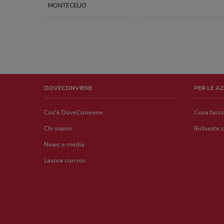
MONTECELIO
DOVECONVIENE
PER LE A
Cos'è DoveConviene
Cosa facc
Chi siamo
Richieste 
News e media
Lavora con noi