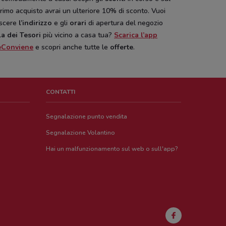
rimo acquisto avrai un ulteriore 10% di sconto. Vuoi
scere
l’indirizzo
e gli
orari
di apertura del negozio
la dei Tesori
più vicino a casa tua?
Scarica l’app
eConviene
e scopri anche tutte le
offerte
.
CONTATTI
Segnalazione punto vendita
Segnalazione Volantino
Hai un malfunzionamento sul web o sull'app?