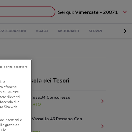
Sei qui:
Vimercate - 20871
ASSICURAZIONI
VIAGGI
RISTORANTI
SERVIZI
ua senza accettare
ri e negozi Isola dei Tesori
li o
nto affinché
in cui queste
ere rilevanti.
Via Monte Rosa,34 Concorezzo
 facendo clic
4.1 km
APERTO
ro Sito web.
Via Angelo Vassallo 46 Pessano Con
are inserzioni e
bile grazie ad
Bornago
sulle