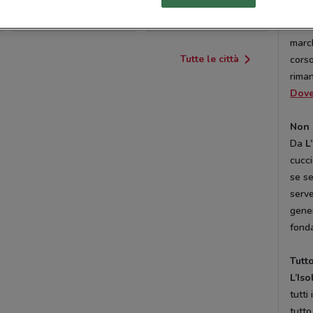
vend
BOTTANUCO
COLOGNO MONZESE
L’Iso
march
Tutte le città
corso
riman
Dove
Non 
Da
L
cucci
se s
serve
gener
fonda
Tutto
L’Iso
tutti
tutt