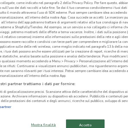
collegate, come indicato nel paragrafo 2 della Privacy Policy. Per fare questo, abbi
 sull'uso dei dati raccolti a tale fine. Se dai il tuo consenso condivideremo i tuoi dati
tutto il mondo attraverso l’uso di SDK esterne. Puoi sempre cambiare idea accedend
rsonalizzazione, all’interno della nostra App. Cosa succede se accetti: Le inserzioni pu
i all'interno dell’app potranno trattare di argomenti relativi alla tua cronologia di na
esterne a Shopfully/Tiendeo. Ad esempio, se un servizio a noi collegato ci informa ch
ato volantini nella tua zona. Riprova più tardi.
i viaggi, potremo mostrarti delle offerte a tema vacanze. Inoltre, i dati sulla posizione 
o il relativo consenso) insieme alle informazioni sulle prestazioni della rete e agli ident
 possono essere raccolte e condivisi con terze parti per comprendere e migliorare la conn
pplicative sulle delle reti wireless, come meglio indicato nel paragrafo 13.b della no
re, i tuoi dati possono anche essere utilizzati per la creazione di report, ricerche di mer
 e statistiche, analisi basate sulla posizione e analisi delle tendenze. Puoi modificare l
in qualsiasi momento accedendo a Menu > Privacy > Personalizzazione all'interno del
 se rifiuti: Continuerai a visualizzare annunci pubblicitari, ma riguarderanno argome
cinanze
te non saranno rilevanti per i tuoi interessi. Potrai sempre cambiare idea accedendo
rsonalizzazione all'interno della nostra App.
stri partner trattiamo i dati per fornire:
CAMBIAGO
BUSNAGO
ti di geolocalizzazione precisi. Scansione attiva delle caratteristiche del dispositivo ai 
icazione. Archiviare informazioni su dispositivo e/o accedervi. Pubblicità e contenuti per
MACHERIO
BRUGHERIO
delle prestazioni dei contenuti e degli annunci, ricerche sul pubblico, sviluppo di servi
Iso
partner
MERATE
CERNUSCO SUL
L’Iso
NAVIGLIO
vendi
Mostra finalità
Accetto