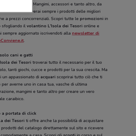
ita
in tutta Italia. Mangimi, accessori e tanto altro, da
la dei Tesori
troverai sempre i prodotti delle migliori
e a prezzi concorrenziali. Scopri tutte le
promozioni
in
 sfogliando il
volantino L'Isola dei Tesori
online e
i sempre aggiornato iscrivendoti alla
newsletter di
Conviene.it
.
solo cani e gatti
’Isola dei Tesori
troverai tutto il necessario per il tuo
olo, tanti giochi, cucce e prodotti per la sua crescita. Ma
ei un appassionato di
acquari
scoprirai tutto ciò che ti
 per averne uno in casa tua, vasche di ultima
azione, mangimi e tanto altro per creare un vero
le caraibico.
 a portata di click
la dei Tesori
ti offre anche la possibilità di acquistare
 i prodotti del catalogo direttamente sul sito e ricevere
o comodamente a casa. Scopri gli
sconti
in corso e sul