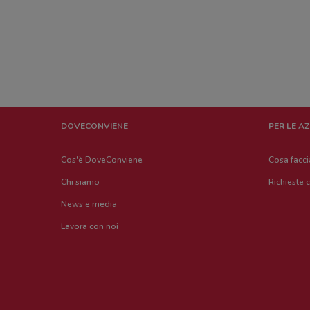
DOVECONVIENE
PER LE A
Cos'è DoveConviene
Cosa facc
Chi siamo
Richieste 
News e media
Lavora con noi