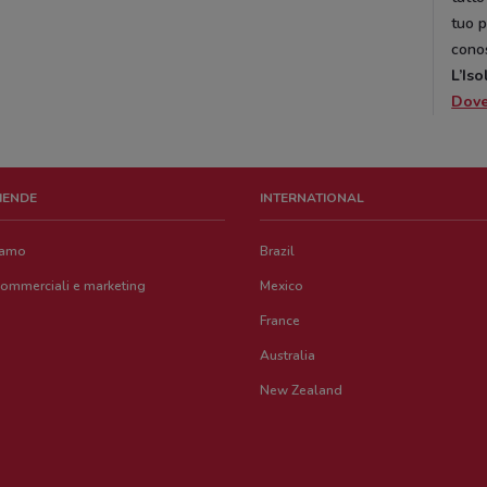
tuo p
cono
L’Iso
Dov
ZIENDE
INTERNATIONAL
iamo
Brazil
commerciali e marketing
Mexico
France
Australia
New Zealand