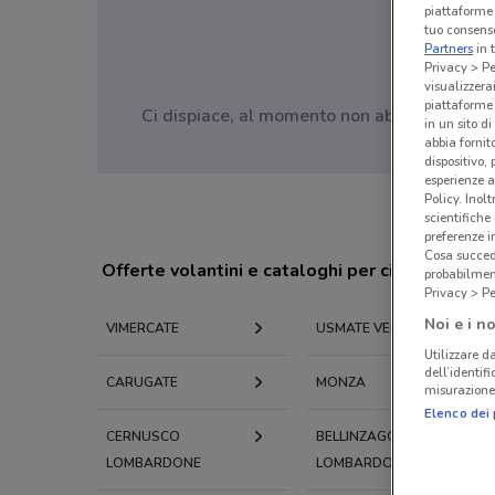
piattaforme 
tuo consenso
Partners
in 
Privacy > Pe
visualizzera
piattaforme 
Ci dispiace, al momento non abbiamo pubblic
in un sito d
abbia fornit
dispositivo,
esperienze a
Policy. Inolt
scientifiche
preferenze 
Cosa succede
Offerte volantini e cataloghi per città nelle vi
probabilmen
Privacy > Pe
Noi e i no
VIMERCATE
USMATE VELATE
Utilizzare da
dell’identif
CARUGATE
MONZA
misurazione 
Elenco dei 
CERNUSCO
BELLINZAGO
LOMBARDONE
LOMBARDO