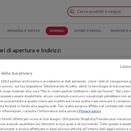
INFANZIA E GIOCHI
ANIMALI
SPORT E MODA
BANCHE E 
i di apertura e Indirizzi
Isola dei Tesori a Vimercate
Contin
 della tua privacy
 Tesori
Ora
i
1012
partner archiviamo e accediamo ai dati personali, come i dati di navigazione g
ri univoci, sul tuo dispositivo. Selezionando Accetto, abiliti le tecnologie di tracciame
li scopi mostrati alla voce "Noi e i nostri partner trattiamo i dati da fornire". Nel caso 
ovessero essere disabilitate, alcuni contenuti e annunci visualizzati potrebbero non ess
re nuovamente a questo menu per modificare le tue scelte o per revocare il consenso
tra finalità in fondo alla pagina web. Tali scelte avranno effetto nel contesto del nost
 informazioni, consulta l'Informativa sulla privacy.
Privacy policy
i fornirti offerte più vicine ai tuoi bisogni: Utilizzando Shopfully/Tiendeo puoi visualizz
i tuoi acquisti quotidiani più attinenti ai tuoi gusti e al tuo mondo. Tutto questo è possi
 strumenti e analisi effettuate in base alle tue attività all'interno dell'applicazione e 