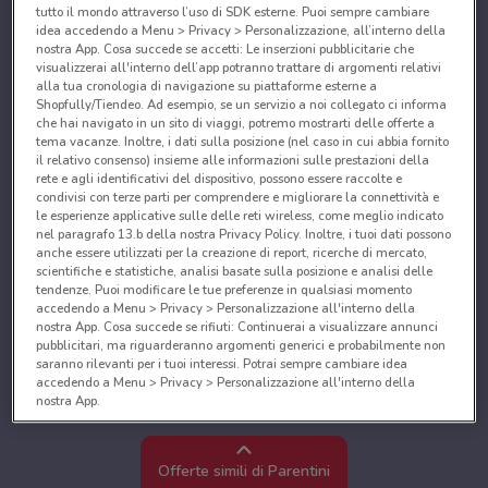
tutto il mondo attraverso l’uso di SDK esterne. Puoi sempre cambiare
idea accedendo a Menu > Privacy > Personalizzazione, all’interno della
nostra App. Cosa succede se accetti: Le inserzioni pubblicitarie che
visualizzerai all'interno dell’app potranno trattare di argomenti relativi
alla tua cronologia di navigazione su piattaforme esterne a
Shopfully/Tiendeo. Ad esempio, se un servizio a noi collegato ci informa
che hai navigato in un sito di viaggi, potremo mostrarti delle offerte a
tema vacanze. Inoltre, i dati sulla posizione (nel caso in cui abbia fornito
il relativo consenso) insieme alle informazioni sulle prestazioni della
rete e agli identificativi del dispositivo, possono essere raccolte e
condivisi con terze parti per comprendere e migliorare la connettività e
le esperienze applicative sulle delle reti wireless, come meglio indicato
nel paragrafo 13.b della nostra Privacy Policy. Inoltre, i tuoi dati possono
anche essere utilizzati per la creazione di report, ricerche di mercato,
scientifiche e statistiche, analisi basate sulla posizione e analisi delle
tendenze. Puoi modificare le tue preferenze in qualsiasi momento
accedendo a Menu > Privacy > Personalizzazione all'interno della
nostra App. Cosa succede se rifiuti: Continuerai a visualizzare annunci
pubblicitari, ma riguarderanno argomenti generici e probabilmente non
saranno rilevanti per i tuoi interessi. Potrai sempre cambiare idea
accedendo a Menu > Privacy > Personalizzazione all'interno della
nostra App.
Noi e i nostri partner trattiamo i dati per fornire:
Utilizzare dati di geolocalizzazione precisi. Scansione attiva delle
Offerte simili di Parentini
caratteristiche del dispositivo ai fini dell’identificazione. Archiviare