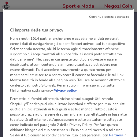
Sport e Moda
Negozi Coin
Continua senza accettare
Ci importa della tua privacy
Noi e i nostri
1014
partner archiviamo e accediamo ai dati personali,
come i dati di navigazione gli o identificatori univoci, sul tuo dispositivo.
Selezionando Accetto, abiliti le tecnologie di tracciamento affinché
supportino gli scopi mostrati alla voce "Noi e i nostri partner trattiamo i
dati da fornire". Nel caso in cui queste tecnologie dovessero essere
disabilitate, alcuni contenuti e annunci visualizzati potrebbero non
essere rilevanti. Puoi accedere nuovamente a questo menu per
modificare le tue scelte o per revocare il consenso facendo clic sul link
Mostra finalità in fondo alla pagina web. Tali scelte avranno effetto nel
contesto del nostro Sito web. Per maggiori informazioni, consulta
l'Informativa sulla privacy.
Privacy policy
Permettici di fornirti offerte più vicine ai tuoi bisogni: Utilizzando
Shopfully/Tiendeo puoi visualizzare inserzioni e offerte per i tuoi acquisti
quotidiani più attinenti ai tuoi gusti e al tuo mondo. Tutto questo è
possibile grazie ad una serie di strumenti e analisi effettuate in base alle
tue attività all'interno dell'applicazione e sulle piattaforme collegate,
come indicato nel paragrafo 2 della Privacy Policy. Per fare questo,
abbiamo bisogno del tuo consenso sull'uso dei dati raccolti a tale fine.
Se dai il tuo consenso condivideremo i tuoi dati personali con
Partners
in