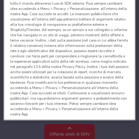
tutto il mondo attraverso l’uso di SDK esterne. Puoi sempre cambiare
idea accedendo a Menu > Privacy > Personalizzazione, all’interno della
nostra App. Cosa succede se accetti: Le inserzioni pubblicitarie che
visualizzerai all'interno dell’app potranno trattare di argomenti relativi
alla tua cronologia di navigazione su piattaforme esterne a
Shopfully/Tiendeo. Ad esempio, se un servizio a noi collegato ci informa
che hai navigato in un sito di viaggi, potremo mostrarti delle offerte a
tema vacanze. Inoltre, i dati sulla posizione (nel caso in cui abbia fornito
il relativo consenso) insieme alle informazioni sulle prestazioni della
rete e agli identificativi del dispositivo, possono essere raccolte e
condivisi con terze parti per comprendere e migliorare la connettività e
le esperienze applicative sulle delle reti wireless, come meglio indicato
nel paragrafo 13.b della nostra Privacy Policy. Inoltre, i tuoi dati possono
anche essere utilizzati per la creazione di report, ricerche di mercato,
scientifiche e statistiche, analisi basate sulla posizione e analisi delle
tendenze. Puoi modificare le tue preferenze in qualsiasi momento
accedendo a Menu > Privacy > Personalizzazione all'interno della
nostra App. Cosa succede se rifiuti: Continuerai a visualizzare annunci
pubblicitari, ma riguarderanno argomenti generici e probabilmente non
saranno rilevanti per i tuoi interessi. Potrai sempre cambiare idea
accedendo a Menu > Privacy > Personalizzazione all'interno della
nostra App.
Noi e i nostri partner trattiamo i dati per fornire:
Utilizzare dati di geolocalizzazione precisi. Scansione attiva delle
Offerte simili di GNV
caratteristiche del dispositivo ai fini dell’identificazione. Archiviare