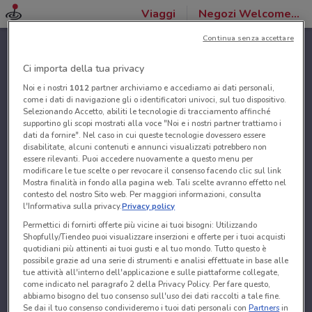
Viaggi
Negozi Welcome Travel
Continua senza accettare
Ci importa della tua privacy
Noi e i nostri
1012
partner archiviamo e accediamo ai dati personali,
come i dati di navigazione gli o identificatori univoci, sul tuo dispositivo.
Selezionando Accetto, abiliti le tecnologie di tracciamento affinché
supportino gli scopi mostrati alla voce "Noi e i nostri partner trattiamo i
dati da fornire". Nel caso in cui queste tecnologie dovessero essere
disabilitate, alcuni contenuti e annunci visualizzati potrebbero non
essere rilevanti. Puoi accedere nuovamente a questo menu per
modificare le tue scelte o per revocare il consenso facendo clic sul link
Mostra finalità in fondo alla pagina web. Tali scelte avranno effetto nel
contesto del nostro Sito web. Per maggiori informazioni, consulta
l'Informativa sulla privacy.
Privacy policy
Permettici di fornirti offerte più vicine ai tuoi bisogni: Utilizzando
Shopfully/Tiendeo puoi visualizzare inserzioni e offerte per i tuoi acquisti
quotidiani più attinenti ai tuoi gusti e al tuo mondo. Tutto questo è
possibile grazie ad una serie di strumenti e analisi effettuate in base alle
tue attività all'interno dell'applicazione e sulle piattaforme collegate,
come indicato nel paragrafo 2 della Privacy Policy. Per fare questo,
abbiamo bisogno del tuo consenso sull'uso dei dati raccolti a tale fine.
Se dai il tuo consenso condivideremo i tuoi dati personali con
Partners
in