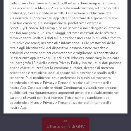
tutto il mondo attraverso l’uso di SDK esterne. Puoi sempre cambiare
idea accedendo a Menu > Privacy > Personalizzazione, all’interno della
nostra App. Cosa succede se accetti: Le inserzioni pubblicitarie che
visualizzerai all'interno dell’app potranno trattare di argomenti relativi
alla tua cronologia di navigazione su piattaforme esterne a
Shopfully/Tiendeo. Ad esempio, se un servizio a noi collegato ci informa
che hai navigato in un sito di viaggi, potremo mostrarti delle offerte a
tema vacanze. Inoltre, i dati sulla posizione (nel caso in cui abbia fornito
il relativo consenso) insieme alle informazioni sulle prestazioni della
rete e agli identificativi del dispositivo, possono essere raccolte e
condivisi con terze parti per comprendere e migliorare la connettività e
le esperienze applicative sulle delle reti wireless, come meglio indicato
nel paragrafo 13.b della nostra Privacy Policy. Inoltre, i tuoi dati possono
anche essere utilizzati per la creazione di report, ricerche di mercato,
scientifiche e statistiche, analisi basate sulla posizione e analisi delle
tendenze. Puoi modificare le tue preferenze in qualsiasi momento
accedendo a Menu > Privacy > Personalizzazione all'interno della
nostra App. Cosa succede se rifiuti: Continuerai a visualizzare annunci
pubblicitari, ma riguarderanno argomenti generici e probabilmente non
saranno rilevanti per i tuoi interessi. Potrai sempre cambiare idea
accedendo a Menu > Privacy > Personalizzazione all'interno della
nostra App.
Noi e i nostri partner trattiamo i dati per fornire:
Utilizzare dati di geolocalizzazione precisi. Scansione attiva delle
Offerte simili di GNV
caratteristiche del dispositivo ai fini dell’identificazione. Archiviare