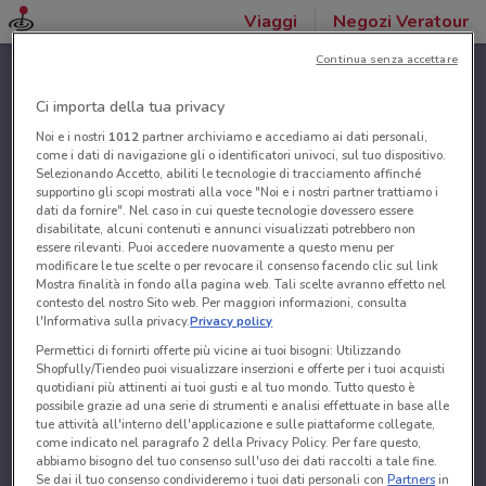
Viaggi
Negozi Veratour
Continua senza accettare
Ci importa della tua privacy
Noi e i nostri
1012
partner archiviamo e accediamo ai dati personali,
come i dati di navigazione gli o identificatori univoci, sul tuo dispositivo.
Selezionando Accetto, abiliti le tecnologie di tracciamento affinché
supportino gli scopi mostrati alla voce "Noi e i nostri partner trattiamo i
dati da fornire". Nel caso in cui queste tecnologie dovessero essere
disabilitate, alcuni contenuti e annunci visualizzati potrebbero non
essere rilevanti. Puoi accedere nuovamente a questo menu per
modificare le tue scelte o per revocare il consenso facendo clic sul link
Mostra finalità in fondo alla pagina web. Tali scelte avranno effetto nel
contesto del nostro Sito web. Per maggiori informazioni, consulta
l'Informativa sulla privacy.
Privacy policy
Permettici di fornirti offerte più vicine ai tuoi bisogni: Utilizzando
Shopfully/Tiendeo puoi visualizzare inserzioni e offerte per i tuoi acquisti
quotidiani più attinenti ai tuoi gusti e al tuo mondo. Tutto questo è
possibile grazie ad una serie di strumenti e analisi effettuate in base alle
tue attività all'interno dell'applicazione e sulle piattaforme collegate,
come indicato nel paragrafo 2 della Privacy Policy. Per fare questo,
abbiamo bisogno del tuo consenso sull'uso dei dati raccolti a tale fine.
Se dai il tuo consenso condivideremo i tuoi dati personali con
Partners
in