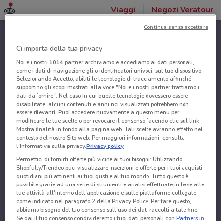
Viaggi
Negozi Veratour
Continua senza accettare
Ci importa della tua privacy
Noi e i nostri
1014
partner archiviamo e accediamo ai dati personali,
come i dati di navigazione gli o identificatori univoci, sul tuo dispositivo.
Selezionando Accetto, abiliti le tecnologie di tracciamento affinché
supportino gli scopi mostrati alla voce "Noi e i nostri partner trattiamo i
dati da fornire". Nel caso in cui queste tecnologie dovessero essere
disabilitate, alcuni contenuti e annunci visualizzati potrebbero non
essere rilevanti. Puoi accedere nuovamente a questo menu per
modificare le tue scelte o per revocare il consenso facendo clic sul link
Mostra finalità in fondo alla pagina web. Tali scelte avranno effetto nel
contesto del nostro Sito web. Per maggiori informazioni, consulta
l'Informativa sulla privacy.
Privacy policy
Permettici di fornirti offerte più vicine ai tuoi bisogni: Utilizzando
Shopfully/Tiendeo puoi visualizzare inserzioni e offerte per i tuoi acquisti
quotidiani più attinenti ai tuoi gusti e al tuo mondo. Tutto questo è
possibile grazie ad una serie di strumenti e analisi effettuate in base alle
tue attività all'interno dell'applicazione e sulle piattaforme collegate,
come indicato nel paragrafo 2 della Privacy Policy. Per fare questo,
abbiamo bisogno del tuo consenso sull'uso dei dati raccolti a tale fine.
Se dai il tuo consenso condivideremo i tuoi dati personali con
Partners
in