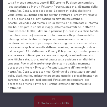
tutto il mondo attraverso l’uso di SDK esterne. Puoi sempre cambiare
idea accedendo a Menu > Privacy > Personalizzazione, all’interno della
nostra App. Cosa succede se accetti: Le inserzioni pubblicitarie che
visualizzerai all'interno dell’app potranno trattare di argomenti relativi
alla tua cronologia di navigazione su piattaforme esterne a
Shopfully/Tiendeo. Ad esempio, se un servizio a noi collegato ci informa
che hai navigato in un sito di viaggi, potremo mostrarti delle offerte a
tema vacanze. Inoltre, i dati sulla posizione (nel caso in cui abbia fornito
il relativo consenso) insieme alle informazioni sulle prestazioni della
rete e agli identificativi del dispositivo, possono essere raccolte e
condivisi con terze parti per comprendere e migliorare la connettività e
le esperienze applicative sulle delle reti wireless, come meglio indicato
nel paragrafo 13.b della nostra Privacy Policy. Inoltre, i tuoi dati possono
anche essere utilizzati per la creazione di report, ricerche di mercato,
scientifiche e statistiche, analisi basate sulla posizione e analisi delle
tendenze. Puoi modificare le tue preferenze in qualsiasi momento
accedendo a Menu > Privacy > Personalizzazione all'interno della
nostra App. Cosa succede se rifiuti: Continuerai a visualizzare annunci
pubblicitari, ma riguarderanno argomenti generici e probabilmente non
saranno rilevanti per i tuoi interessi. Potrai sempre cambiare idea
accedendo a Menu > Privacy > Personalizzazione all'interno della
nostra App.
Noi e i nostri partner trattiamo i dati per fornire:
Utilizzare dati di geolocalizzazione precisi. Scansione attiva delle
Offerte simili di GNV
caratteristiche del dispositivo ai fini dell’identificazione. Archiviare