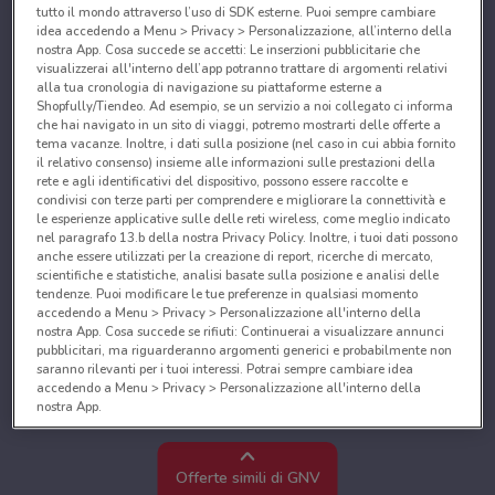
tutto il mondo attraverso l’uso di SDK esterne. Puoi sempre cambiare
idea accedendo a Menu > Privacy > Personalizzazione, all’interno della
nostra App. Cosa succede se accetti: Le inserzioni pubblicitarie che
visualizzerai all'interno dell’app potranno trattare di argomenti relativi
alla tua cronologia di navigazione su piattaforme esterne a
Shopfully/Tiendeo. Ad esempio, se un servizio a noi collegato ci informa
che hai navigato in un sito di viaggi, potremo mostrarti delle offerte a
tema vacanze. Inoltre, i dati sulla posizione (nel caso in cui abbia fornito
il relativo consenso) insieme alle informazioni sulle prestazioni della
rete e agli identificativi del dispositivo, possono essere raccolte e
condivisi con terze parti per comprendere e migliorare la connettività e
le esperienze applicative sulle delle reti wireless, come meglio indicato
nel paragrafo 13.b della nostra Privacy Policy. Inoltre, i tuoi dati possono
anche essere utilizzati per la creazione di report, ricerche di mercato,
scientifiche e statistiche, analisi basate sulla posizione e analisi delle
tendenze. Puoi modificare le tue preferenze in qualsiasi momento
accedendo a Menu > Privacy > Personalizzazione all'interno della
nostra App. Cosa succede se rifiuti: Continuerai a visualizzare annunci
pubblicitari, ma riguarderanno argomenti generici e probabilmente non
saranno rilevanti per i tuoi interessi. Potrai sempre cambiare idea
accedendo a Menu > Privacy > Personalizzazione all'interno della
nostra App.
Noi e i nostri partner trattiamo i dati per fornire:
Utilizzare dati di geolocalizzazione precisi. Scansione attiva delle
Offerte simili di GNV
caratteristiche del dispositivo ai fini dell’identificazione. Archiviare