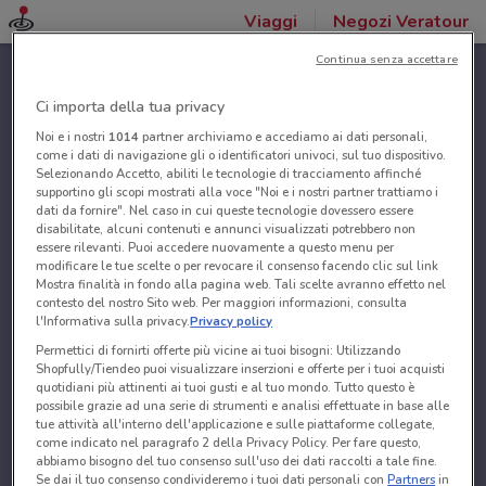
Viaggi
Negozi Veratour
Continua senza accettare
Ci importa della tua privacy
Noi e i nostri
1014
partner archiviamo e accediamo ai dati personali,
come i dati di navigazione gli o identificatori univoci, sul tuo dispositivo.
Selezionando Accetto, abiliti le tecnologie di tracciamento affinché
supportino gli scopi mostrati alla voce "Noi e i nostri partner trattiamo i
dati da fornire". Nel caso in cui queste tecnologie dovessero essere
disabilitate, alcuni contenuti e annunci visualizzati potrebbero non
essere rilevanti. Puoi accedere nuovamente a questo menu per
modificare le tue scelte o per revocare il consenso facendo clic sul link
Mostra finalità in fondo alla pagina web. Tali scelte avranno effetto nel
contesto del nostro Sito web. Per maggiori informazioni, consulta
l'Informativa sulla privacy.
Privacy policy
Permettici di fornirti offerte più vicine ai tuoi bisogni: Utilizzando
Shopfully/Tiendeo puoi visualizzare inserzioni e offerte per i tuoi acquisti
quotidiani più attinenti ai tuoi gusti e al tuo mondo. Tutto questo è
possibile grazie ad una serie di strumenti e analisi effettuate in base alle
tue attività all'interno dell'applicazione e sulle piattaforme collegate,
come indicato nel paragrafo 2 della Privacy Policy. Per fare questo,
abbiamo bisogno del tuo consenso sull'uso dei dati raccolti a tale fine.
Se dai il tuo consenso condivideremo i tuoi dati personali con
Partners
in