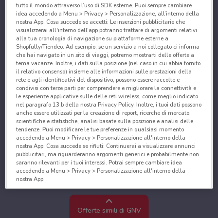
tutto il mondo attraverso l’uso di SDK esterne. Puoi sempre cambiare
idea accedendo a Menu > Privacy > Personalizzazione, all’interno della
nostra App. Cosa succede se accetti: Le inserzioni pubblicitarie che
visualizzerai all'interno dell’app potranno trattare di argomenti relativi
alla tua cronologia di navigazione su piattaforme esterne a
Shopfully/Tiendeo. Ad esempio, se un servizio a noi collegato ci informa
che hai navigato in un sito di viaggi, potremo mostrarti delle offerte a
tema vacanze. Inoltre, i dati sulla posizione (nel caso in cui abbia fornito
il relativo consenso) insieme alle informazioni sulle prestazioni della
rete e agli identificativi del dispositivo, possono essere raccolte e
condivisi con terze parti per comprendere e migliorare la connettività e
le esperienze applicative sulle delle reti wireless, come meglio indicato
nel paragrafo 13.b della nostra Privacy Policy. Inoltre, i tuoi dati possono
anche essere utilizzati per la creazione di report, ricerche di mercato,
scientifiche e statistiche, analisi basate sulla posizione e analisi delle
tendenze. Puoi modificare le tue preferenze in qualsiasi momento
accedendo a Menu > Privacy > Personalizzazione all'interno della
nostra App. Cosa succede se rifiuti: Continuerai a visualizzare annunci
pubblicitari, ma riguarderanno argomenti generici e probabilmente non
saranno rilevanti per i tuoi interessi. Potrai sempre cambiare idea
accedendo a Menu > Privacy > Personalizzazione all'interno della
nostra App.
Noi e i nostri partner trattiamo i dati per fornire:
Utilizzare dati di geolocalizzazione precisi. Scansione attiva delle
Offerte simili di GNV
caratteristiche del dispositivo ai fini dell’identificazione. Archiviare