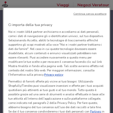
Viaggi
Negozi Veratour
Continua senza accettare
Ci importa della tua privacy
Noi e i nostri
1014
partner archiviamo e accediamo ai dati personali,
come i dati di navigazione gli o identificatori univoci, sul tuo dispositivo.
Selezionando Accetto, abiliti le tecnologie di tracciamento affinché
supportino gli scopi mostrati alla voce "Noi e i nostri partner trattiamo i
dati da fornire". Nel caso in cui queste tecnologie dovessero essere
disabilitate, alcuni contenuti e annunci visualizzati potrebbero non
essere rilevanti. Puoi accedere nuovamente a questo menu per
modificare le tue scelte o per revocare il consenso facendo clic sul link
Mostra finalità in fondo alla pagina web. Tali scelte avranno effetto nel
contesto del nostro Sito web. Per maggiori informazioni, consulta
l'Informativa sulla privacy.
Privacy policy
Permettici di fornirti offerte più vicine ai tuoi bisogni: Utilizzando
Shopfully/Tiendeo puoi visualizzare inserzioni e offerte per i tuoi acquisti
quotidiani più attinenti ai tuoi gusti e al tuo mondo. Tutto questo è
possibile grazie ad una serie di strumenti e analisi effettuate in base alle
tue attività all'interno dell'applicazione e sulle piattaforme collegate,
come indicato nel paragrafo 2 della Privacy Policy. Per fare questo,
abbiamo bisogno del tuo consenso sull'uso dei dati raccolti a tale fine.
Se dai il tuo consenso condivideremo i tuoi dati personali con
Partners
in