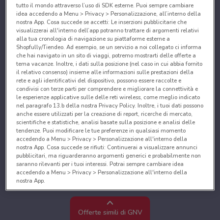
tutto il mondo attraverso l’uso di SDK esterne. Puoi sempre cambiare
idea accedendo a Menu > Privacy > Personalizzazione, all’interno della
nostra App. Cosa succede se accetti: Le inserzioni pubblicitarie che
visualizzerai all'interno dell’app potranno trattare di argomenti relativi
alla tua cronologia di navigazione su piattaforme esterne a
Shopfully/Tiendeo. Ad esempio, se un servizio a noi collegato ci informa
che hai navigato in un sito di viaggi, potremo mostrarti delle offerte a
tema vacanze. Inoltre, i dati sulla posizione (nel caso in cui abbia fornito
il relativo consenso) insieme alle informazioni sulle prestazioni della
rete e agli identificativi del dispositivo, possono essere raccolte e
condivisi con terze parti per comprendere e migliorare la connettività e
le esperienze applicative sulle delle reti wireless, come meglio indicato
nel paragrafo 13.b della nostra Privacy Policy. Inoltre, i tuoi dati possono
anche essere utilizzati per la creazione di report, ricerche di mercato,
scientifiche e statistiche, analisi basate sulla posizione e analisi delle
tendenze. Puoi modificare le tue preferenze in qualsiasi momento
accedendo a Menu > Privacy > Personalizzazione all'interno della
nostra App. Cosa succede se rifiuti: Continuerai a visualizzare annunci
pubblicitari, ma riguarderanno argomenti generici e probabilmente non
saranno rilevanti per i tuoi interessi. Potrai sempre cambiare idea
accedendo a Menu > Privacy > Personalizzazione all'interno della
nostra App.
Noi e i nostri partner trattiamo i dati per fornire:
Utilizzare dati di geolocalizzazione precisi. Scansione attiva delle
Offerte simili di GNV
caratteristiche del dispositivo ai fini dell’identificazione. Archiviare