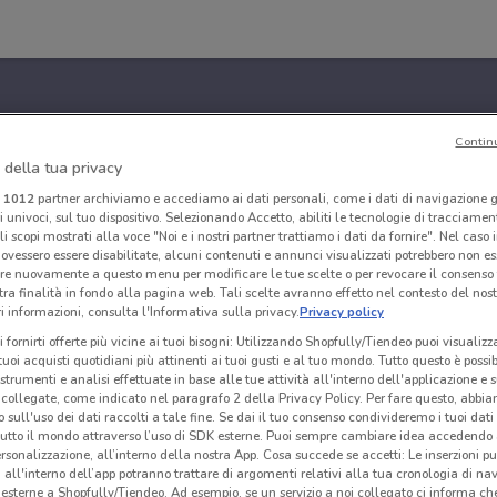
Contin
 della tua privacy
i
1012
partner archiviamo e accediamo ai dati personali, come i dati di navigazione g
ri univoci, sul tuo dispositivo. Selezionando Accetto, abiliti le tecnologie di tracciame
li scopi mostrati alla voce "Noi e i nostri partner trattiamo i dati da fornire". Nel caso 
ovessero essere disabilitate, alcuni contenuti e annunci visualizzati potrebbero non ess
re nuovamente a questo menu per modificare le tue scelte o per revocare il consenso
tra finalità in fondo alla pagina web. Tali scelte avranno effetto nel contesto del nost
 informazioni, consulta l'Informativa sulla privacy.
Privacy policy
i fornirti offerte più vicine ai tuoi bisogni: Utilizzando Shopfully/Tiendeo puoi visualizz
i tuoi acquisti quotidiani più attinenti ai tuoi gusti e al tuo mondo. Tutto questo è possi
 strumenti e analisi effettuate in base alle tue attività all'interno dell'applicazione e 
collegate, come indicato nel paragrafo 2 della Privacy Policy. Per fare questo, abbi
 sull'uso dei dati raccolti a tale fine. Se dai il tuo consenso condivideremo i tuoi dati
tutto il mondo attraverso l’uso di SDK esterne. Puoi sempre cambiare idea accedend
rsonalizzazione, all’interno della nostra App. Cosa succede se accetti: Le inserzioni pu
i all'interno dell’app potranno trattare di argomenti relativi alla tua cronologia di na
esterne a Shopfully/Tiendeo. Ad esempio, se un servizio a noi collegato ci informa ch