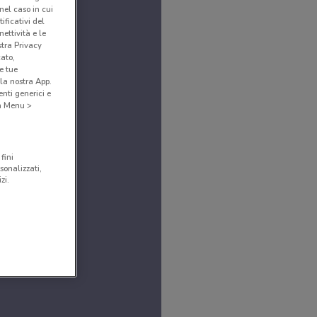
(nel caso in cui
ificativi del
ettività e le
stra Privacy
cato,
e tue
la nostra App.
nti generici e
 a Menu >
fini
sonalizzati,
zi.