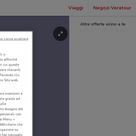
Viaggi
Negozi Veratour
Altre offerte vicino a te
ua senza accettare
li o
nto affinché
in cui queste
ere rilevanti.
 facendo clic
ro Sito web.
are inserzioni e
bile grazie ad
sulle
amo bisogno del
 personali con
o a Menu >
bblicitarie che
vigazione su
e hai navigato