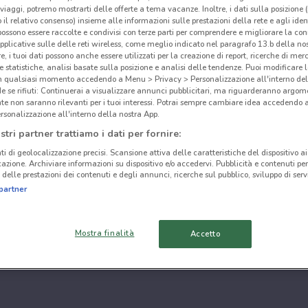
i viaggi, potremo mostrarti delle offerte a tema vacanze. Inoltre, i dati sulla posizione 
o il relativo consenso) insieme alle informazioni sulle prestazioni della rete e agli ident
 possono essere raccolte e condivisi con terze parti per comprendere e migliorare la conn
pplicative sulle delle reti wireless, come meglio indicato nel paragrafo 13.b della no
re, i tuoi dati possono anche essere utilizzati per la creazione di report, ricerche di mer
 e statistiche, analisi basate sulla posizione e analisi delle tendenze. Puoi modificare l
in qualsiasi momento accedendo a Menu > Privacy > Personalizzazione all'interno del
 se rifiuti: Continuerai a visualizzare annunci pubblicitari, ma riguarderanno argome
te non saranno rilevanti per i tuoi interessi. Potrai sempre cambiare idea accedendo
rsonalizzazione all'interno della nostra App.
stri partner trattiamo i dati per fornire:
ti di geolocalizzazione precisi. Scansione attiva delle caratteristiche del dispositivo ai 
icazione. Archiviare informazioni su dispositivo e/o accedervi. Pubblicità e contenuti per
delle prestazioni dei contenuti e degli annunci, ricerche sul pubblico, sviluppo di servi
partner
Mostra finalità
Accetto