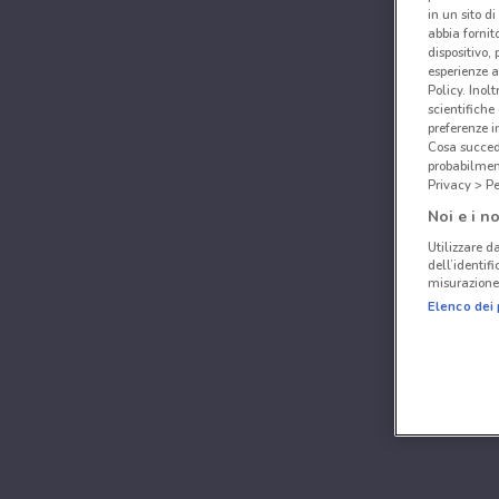
in un sito d
abbia fornit
dispositivo,
esperienze a
Policy. Inolt
scientifiche
preferenze 
Cosa succede
probabilmen
Privacy > Pe
Noi e i no
Utilizzare da
dell’identif
misurazione 
Elenco dei 