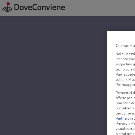
Ci importa
Noi e i nostr
identificato
supportino g
tecnologie d
Puoi accede
sul link Mos
Per maggiori
Permettici d
offerte per 
una serie di
piattaforme 
tuo consenso
Partners
in 
Privacy > Pe
visualizzera
piattaforme 