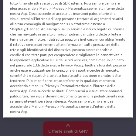
tutto il mondo attraverso l’uso di SDK esterne. Puoi sempre cambiare
idea accedendo a Menu > Privacy > Personalizzazione, all’interno della
nostra App. Cosa succede se accetti: Le inserzioni pubblicitarie che
visualizzerai all'interno dell’app potranno trattare di argomenti relativi
alla tua cronologia di navigazione su piattaforme esterne a
Shopfully/Tiendeo. Ad esempio, se un servizio a noi collegato ci informa
che hai navigato in un sito di viaggi, potremo mostrarti delle offerte a
tema vacanze. Inoltre, i dati sulla posizione (nel caso in cui abbia fornito
il relativo consenso) insieme alle informazioni sulle prestazioni della
rete e agli identificativi del dispositivo, possono essere raccolte e
condivisi con terze parti per comprendere e migliorare la connettività e
le esperienze applicative sulle delle reti wireless, come meglio indicato
nel paragrafo 13.b della nostra Privacy Policy. Inoltre, i tuoi dati possono
anche essere utilizzati per la creazione di report, ricerche di mercato,
scientifiche e statistiche, analisi basate sulla posizione e analisi delle
tendenze. Puoi modificare le tue preferenze in qualsiasi momento
accedendo a Menu > Privacy > Personalizzazione all'interno della
nostra App. Cosa succede se rifiuti: Continuerai a visualizzare annunci
pubblicitari, ma riguarderanno argomenti generici e probabilmente non
saranno rilevanti per i tuoi interessi. Potrai sempre cambiare idea
accedendo a Menu > Privacy > Personalizzazione all'interno della
nostra App.
Noi e i nostri partner trattiamo i dati per fornire:
Utilizzare dati di geolocalizzazione precisi. Scansione attiva delle
Offerte simili di GNV
caratteristiche del dispositivo ai fini dell’identificazione. Archiviare