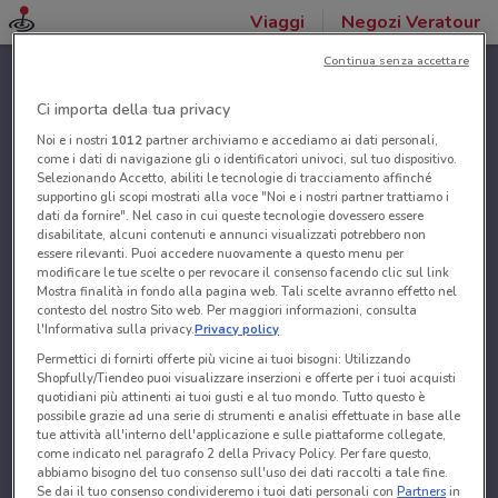
Viaggi
Negozi Veratour
Continua senza accettare
Ci importa della tua privacy
Noi e i nostri
1012
partner archiviamo e accediamo ai dati personali,
come i dati di navigazione gli o identificatori univoci, sul tuo dispositivo.
Selezionando Accetto, abiliti le tecnologie di tracciamento affinché
supportino gli scopi mostrati alla voce "Noi e i nostri partner trattiamo i
dati da fornire". Nel caso in cui queste tecnologie dovessero essere
disabilitate, alcuni contenuti e annunci visualizzati potrebbero non
essere rilevanti. Puoi accedere nuovamente a questo menu per
modificare le tue scelte o per revocare il consenso facendo clic sul link
Mostra finalità in fondo alla pagina web. Tali scelte avranno effetto nel
contesto del nostro Sito web. Per maggiori informazioni, consulta
l'Informativa sulla privacy.
Privacy policy
Permettici di fornirti offerte più vicine ai tuoi bisogni: Utilizzando
Shopfully/Tiendeo puoi visualizzare inserzioni e offerte per i tuoi acquisti
quotidiani più attinenti ai tuoi gusti e al tuo mondo. Tutto questo è
possibile grazie ad una serie di strumenti e analisi effettuate in base alle
tue attività all'interno dell'applicazione e sulle piattaforme collegate,
come indicato nel paragrafo 2 della Privacy Policy. Per fare questo,
abbiamo bisogno del tuo consenso sull'uso dei dati raccolti a tale fine.
Se dai il tuo consenso condivideremo i tuoi dati personali con
Partners
in