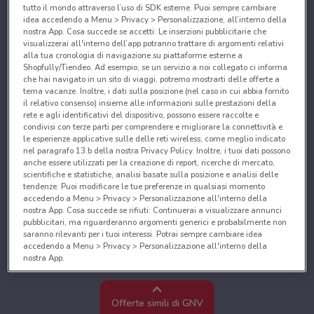
tutto il mondo attraverso l’uso di SDK esterne. Puoi sempre cambiare
idea accedendo a Menu > Privacy > Personalizzazione, all’interno della
nostra App. Cosa succede se accetti: Le inserzioni pubblicitarie che
visualizzerai all'interno dell’app potranno trattare di argomenti relativi
alla tua cronologia di navigazione su piattaforme esterne a
Shopfully/Tiendeo. Ad esempio, se un servizio a noi collegato ci informa
che hai navigato in un sito di viaggi, potremo mostrarti delle offerte a
tema vacanze. Inoltre, i dati sulla posizione (nel caso in cui abbia fornito
il relativo consenso) insieme alle informazioni sulle prestazioni della
rete e agli identificativi del dispositivo, possono essere raccolte e
condivisi con terze parti per comprendere e migliorare la connettività e
le esperienze applicative sulle delle reti wireless, come meglio indicato
nel paragrafo 13.b della nostra Privacy Policy. Inoltre, i tuoi dati possono
anche essere utilizzati per la creazione di report, ricerche di mercato,
scientifiche e statistiche, analisi basate sulla posizione e analisi delle
tendenze. Puoi modificare le tue preferenze in qualsiasi momento
accedendo a Menu > Privacy > Personalizzazione all'interno della
nostra App. Cosa succede se rifiuti: Continuerai a visualizzare annunci
pubblicitari, ma riguarderanno argomenti generici e probabilmente non
saranno rilevanti per i tuoi interessi. Potrai sempre cambiare idea
accedendo a Menu > Privacy > Personalizzazione all'interno della
nostra App.
Noi e i nostri partner trattiamo i dati per fornire:
Utilizzare dati di geolocalizzazione precisi. Scansione attiva delle
Offerte simili di GNV
caratteristiche del dispositivo ai fini dell’identificazione. Archiviare