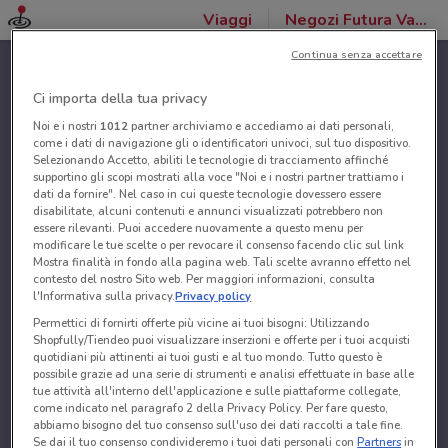
Viaggi
Negozi Futura Vacanze
Continua senza accettare
Ci importa della tua privacy
Noi e i nostri
1012
partner archiviamo e accediamo ai dati personali,
come i dati di navigazione gli o identificatori univoci, sul tuo dispositivo.
Selezionando Accetto, abiliti le tecnologie di tracciamento affinché
supportino gli scopi mostrati alla voce "Noi e i nostri partner trattiamo i
dati da fornire". Nel caso in cui queste tecnologie dovessero essere
disabilitate, alcuni contenuti e annunci visualizzati potrebbero non
essere rilevanti. Puoi accedere nuovamente a questo menu per
modificare le tue scelte o per revocare il consenso facendo clic sul link
Mostra finalità in fondo alla pagina web. Tali scelte avranno effetto nel
contesto del nostro Sito web. Per maggiori informazioni, consulta
l'Informativa sulla privacy.
Privacy policy
Permettici di fornirti offerte più vicine ai tuoi bisogni: Utilizzando
Shopfully/Tiendeo puoi visualizzare inserzioni e offerte per i tuoi acquisti
quotidiani più attinenti ai tuoi gusti e al tuo mondo. Tutto questo è
possibile grazie ad una serie di strumenti e analisi effettuate in base alle
tue attività all'interno dell'applicazione e sulle piattaforme collegate,
come indicato nel paragrafo 2 della Privacy Policy. Per fare questo,
abbiamo bisogno del tuo consenso sull'uso dei dati raccolti a tale fine.
Se dai il tuo consenso condivideremo i tuoi dati personali con
Partners
in