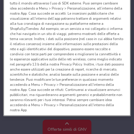
tutto il mondo attraverso l’uso di SDK esterne. Puoi sempre cambiare
idea accedendo a Menu > Privacy > Personalizzazione, all’interno della
nostra App. Cosa succede se accetti: Le inserzioni pubblicitarie che
visualizzerai all'interno dell’app potranno trattare di argomenti relativi
alla tua cronologia di navigazione su piattaforme esterne a
Shopfully/Tiendeo. Ad esempio, se un servizio a noi collegato ci informa
che hai navigato in un sito di viaggi, potremo mostrarti delle offerte a
tema vacanze. Inoltre, i dati sulla posizione (nel caso in cui abbia fornito
il relativo consenso) insieme alle informazioni sulle prestazioni della
rete e agli identificativi del dispositivo, possono essere raccolte e
condivisi con terze parti per comprendere e migliorare la connettività e
le esperienze applicative sulle delle reti wireless, come meglio indicato
nel paragrafo 13.b della nostra Privacy Policy. Inoltre, i tuoi dati possono
anche essere utilizzati per la creazione di report, ricerche di mercato,
scientifiche e statistiche, analisi basate sulla posizione e analisi delle
tendenze. Puoi modificare le tue preferenze in qualsiasi momento
accedendo a Menu > Privacy > Personalizzazione all'interno della
nostra App. Cosa succede se rifiuti: Continuerai a visualizzare annunci
pubblicitari, ma riguarderanno argomenti generici e probabilmente non
saranno rilevanti per i tuoi interessi. Potrai sempre cambiare idea
accedendo a Menu > Privacy > Personalizzazione all'interno della
nostra App.
Noi e i nostri partner trattiamo i dati per fornire:
Utilizzare dati di geolocalizzazione precisi. Scansione attiva delle
Offerte simili di GNV
caratteristiche del dispositivo ai fini dell’identificazione. Archiviare