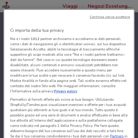
Viaggi
Negozi Esselunga Viaggi
Continua senza accettare
Ci importa della tua privacy
Noi e i nostri
1012
partner archiviamo e accediamo ai dati personali,
come i dati di navigazione gli o identificatori univoci, sul tuo dispositivo.
Selezionando Accetto, abiliti le tecnologie di tracciamento affinché
supportino gli scopi mostrati alla voce "Noi e i nostri partner trattiamo i
dati da fornire". Nel caso in cui queste tecnologie dovessero essere
disabilitate, alcuni contenuti e annunci visualizzati potrebbero non
essere rilevanti. Puoi accedere nuovamente a questo menu per
modificare le tue scelte o per revocare il consenso facendo clic sul link
Mostra finalità in fondo alla pagina web. Tali scelte avranno effetto nel
contesto del nostro Sito web. Per maggiori informazioni, consulta
l'Informativa sulla privacy.
Privacy policy
Permettici di fornirti offerte più vicine ai tuoi bisogni: Utilizzando
Shopfully/Tiendeo puoi visualizzare inserzioni e offerte per i tuoi acquisti
quotidiani più attinenti ai tuoi gusti e al tuo mondo. Tutto questo è
possibile grazie ad una serie di strumenti e analisi effettuate in base alle
tue attività all'interno dell'applicazione e sulle piattaforme collegate,
come indicato nel paragrafo 2 della Privacy Policy. Per fare questo,
abbiamo bisogno del tuo consenso sull'uso dei dati raccolti a tale fine.
Se dai il tuo consenso condivideremo i tuoi dati personali con
Partners
in