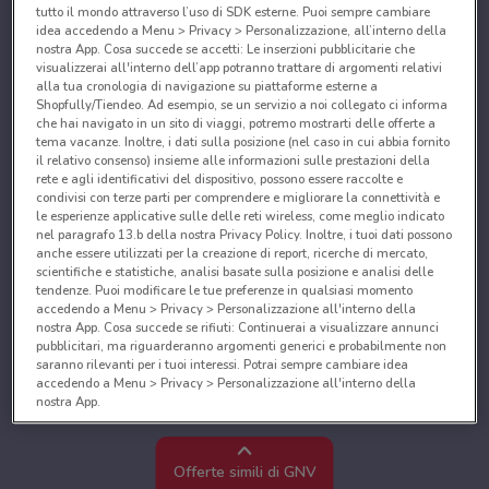
tutto il mondo attraverso l’uso di SDK esterne. Puoi sempre cambiare
idea accedendo a Menu > Privacy > Personalizzazione, all’interno della
nostra App. Cosa succede se accetti: Le inserzioni pubblicitarie che
visualizzerai all'interno dell’app potranno trattare di argomenti relativi
alla tua cronologia di navigazione su piattaforme esterne a
Shopfully/Tiendeo. Ad esempio, se un servizio a noi collegato ci informa
che hai navigato in un sito di viaggi, potremo mostrarti delle offerte a
tema vacanze. Inoltre, i dati sulla posizione (nel caso in cui abbia fornito
il relativo consenso) insieme alle informazioni sulle prestazioni della
rete e agli identificativi del dispositivo, possono essere raccolte e
condivisi con terze parti per comprendere e migliorare la connettività e
le esperienze applicative sulle delle reti wireless, come meglio indicato
nel paragrafo 13.b della nostra Privacy Policy. Inoltre, i tuoi dati possono
anche essere utilizzati per la creazione di report, ricerche di mercato,
scientifiche e statistiche, analisi basate sulla posizione e analisi delle
tendenze. Puoi modificare le tue preferenze in qualsiasi momento
accedendo a Menu > Privacy > Personalizzazione all'interno della
nostra App. Cosa succede se rifiuti: Continuerai a visualizzare annunci
pubblicitari, ma riguarderanno argomenti generici e probabilmente non
saranno rilevanti per i tuoi interessi. Potrai sempre cambiare idea
accedendo a Menu > Privacy > Personalizzazione all'interno della
nostra App.
Noi e i nostri partner trattiamo i dati per fornire:
Utilizzare dati di geolocalizzazione precisi. Scansione attiva delle
Offerte simili di GNV
caratteristiche del dispositivo ai fini dell’identificazione. Archiviare