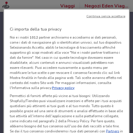
Viaggi
Negozi Eden Viaggi
Continua senza accettare
Ci importa della tua privacy
Noi e i nostri
1012
partner archiviamo e accediamo ai dati personali,
come i dati di navigazione gli o identificatori univoci, sul tuo dispositivo.
Selezionando Accetto, abiliti le tecnologie di tracciamento affinché
supportino gli scopi mostrati alla voce "Noi e i nostri partner trattiamo i
dati da fornire". Nel caso in cui queste tecnologie dovessero essere
disabilitate, alcuni contenuti e annunci visualizzati potrebbero non
essere rilevanti. Puoi accedere nuovamente a questo menu per
modificare le tue scelte o per revocare il consenso facendo clic sul link
Mostra finalità in fondo alla pagina web. Tali scelte avranno effetto nel
contesto del nostro Sito web. Per maggiori informazioni, consulta
l'Informativa sulla privacy.
Privacy policy
Permettici di fornirti offerte più vicine ai tuoi bisogni: Utilizzando
Shopfully/Tiendeo puoi visualizzare inserzioni e offerte per i tuoi acquisti
quotidiani più attinenti ai tuoi gusti e al tuo mondo. Tutto questo è
possibile grazie ad una serie di strumenti e analisi effettuate in base alle
tue attività all'interno dell'applicazione e sulle piattaforme collegate,
come indicato nel paragrafo 2 della Privacy Policy. Per fare questo,
abbiamo bisogno del tuo consenso sull'uso dei dati raccolti a tale fine.
Se dai il tuo consenso condivideremo i tuoi dati personali con
Partners
in